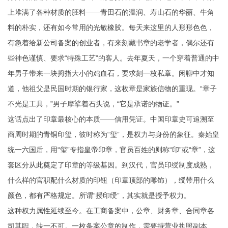
上堆满了各种材质的胚料——青田石的温润、寿山石的华丽、牛角
料的朴实，还有如今常用的光敏橡胶。每天来这里的人形形色色，
有急着给新公司备案的创业者，有来刻藏书章的老学者，偶尔还有
些神色谨慎、要求“特殊工艺”的客人。去年夏天，一个穿着普通的中
年男子带来一块拇指大小的鸡血石，要求刻一枚私章。闲聊中才知
道，他祖父是民国时期的银行家，这枚章是家族信物的重现。“章子
不光是工具，”男子摩挲着石头说，“它是承诺的物证。”
这话点出了印章最核心的本质——信用凭证。中国印章史可追溯至
商周时期的青铜印玺，彼时称为“玺”，是权力与身份的象征。秦始皇
统一六国后，用“玺”专指皇帝印章，官员百姓的则称“印”或“章”，这
套区分从此奠定了印章的等级基因。到汉代，官员印绶制度成熟，
什么样的官职配什么材质的印钮（印章顶部的雕饰），绶带用什么
颜色，都有严格规定。所谓“授印绶”，其实就是授予权力。
这种权力属性延续至今。在工商备案中，公章、财务章、合同章各
司其职，缺一不可。一枚备案公章的制作，需要持营业执照副本、