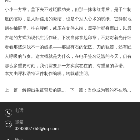
体。
小小一方章，盖下去不过眨眼功夫，但那一抹朱红背后，是千年制
度的缩影，是人际信用的凝结，也是个别人心术的试纸。它静默地
躺在抽屉里、挂在腰间，或压在文件末端，需要时挺身而出，以最
古老的方式为现代生活作证。下次当你拿起印章，不妨对着光仔细
看看那些深浅不一的线条——那里有石的记忆、刀的轨迹，还有匠
人呼吸的节奏。这大概就是为什么，在电子签名泛滥的今天，仍有
那么多重要时刻，我们需要那一方实实在在的、有重量的承诺。
本文由
呼和浩特证件制作
编辑，转载请注明。
上一篇：
解锁出生证背后的隐藏
下一篇：
当你成为我的不在场证
价值：新手父母必读指南
人
电话
邮箱
3243907758@qq.com