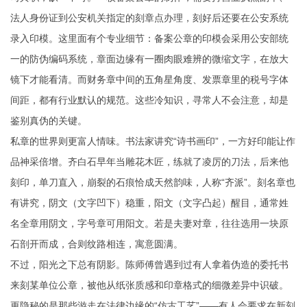
法人身份证到公安机关指定的刻章点办理，刻好后还要在公安系统
录入印模。这里面有个专业细节：备案公章的印模会采用公安部统
一的防伪编码系统，章面边缘有一圈肉眼难辨的微缩文字，在放大
镜下才能看清。而财务章中间的五角星角度、发票章里的税号字体
间距，都有行业默认的规范。这些冷知识，寻常人不会注意，却是
鉴别真伪的关键。
私章的世界则更富人情味。书法家讲究“诗书画印”，一方好印能让作
品神采倍增。齐白石早年当雕花木匠，练就了凌厉的刀法，后来他
刻印，单刀直入，崩裂的石痕恰成天然韵味，人称“齐派”。刻名章也
有讲究，阴文（文字凹下）稳重，阳文（文字凸起）醒目，通常姓
名全章用阴文，字号章可用阳文。若是夫妻对章，往往选用一块原
石剖开而成，合则纹路相连，寓意圆满。
不过，阳光之下总有阴影。陈师傅曾遇到过有人拿着伪造的委托书
来刻某单位公章，被他从纸张质感和印章格式的细微差异中识破。
更隐秘的是那些游走在法律边缘的“仿古工艺”——有人会要求在新刻