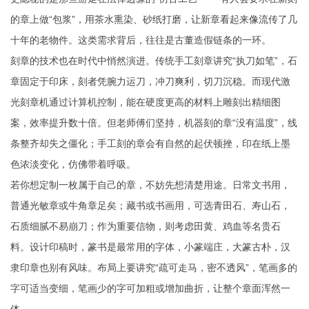
的章上做“包浆”，用茶水熏染、砂纸打磨，让新章看起来像流传了几
十年的老物件。这类需求背后，往往是古董造假链条的一环。
刻章的技术也在时代中悄然演进。传统手工刻章讲究“执刀如笔”，石
章固定于印床，刻者凭腕力运刀，冲刀爽利，切刀沉稳。而现代激
光刻章机通过计算机控制，能在硬度更高的材料上雕刻出精细图
案，效率提升数十倍。但老师傅们坚持，机器刻的章“没有温度”，线
条整齐却失之僵化；手工刻的章会有自然的起伏顿挫，印在纸上墨
色浓淡变化，仿佛带着呼吸。
若你想定制一枚属于自己的章，不妨先想清楚用途。日常文书用，
普通光敏章或牛角章足矣；藏书或书画用，可选青田石、寿山石，
石质细腻不易崩刀；作为重要信物，则考虑田黄、鸡血等名贵石
料。设计印稿时，篆书是最常用的字体，小篆端庄，大篆古朴，汉
隶印章也别有风味。布局上要讲究“疏可走马，密不透风”，笔画多的
字可适当变细，笔画少的字可加粗或增加曲折，让整个章面浑然一