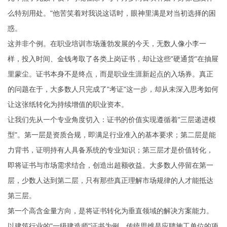
么特别用处。"他苦笑着对我说这话时，眼神里满是对当初选择的困
惑。
这并非个例。在职业培训市场蓬勃发展的今天，无数人像小李一
样，投入时间、金钱考取了各类上岗证书，却让这些"硬通货"在抽屉
里蒙尘。证书本身不是终点，而是职业生涯新起点的入场券。真正
的问题在于，大多数人只完成了"考证"这一步，却从未深入思考如何
让这张纸转化为持续增值的职业资本。
让我们先从一个专业角度切入：证书的价值实现遵循着"三层递进模
型"。第一层是资质合规，即满足行业准入的基本要求；第二层是能
力背书，证明持有人具备系统的专业知识；第三层才是价值转化，
即将证书与市场需求结合，创造出超额收益。大多数人停留在第一
层，少数人达到第二层，只有那些真正理解市场规律的人才能抵达
第三层。
第一个高含金量方向，是将证书转化为垂直领域的解决方案能力。
以建筑行业的"一级建造师"证书为例，传统思维是应聘施工单位的项