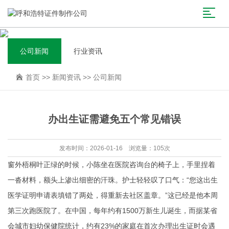
公司新闻
行业资讯
首页
>>
新闻资讯
>>
公司新闻
办出生证需避免五个常见错误
发布时间：2026-01-16 浏览量：105次
窗外梧桐叶正绿的时候，小陈坐在医院咨询台的椅子上，手里捏着
一沓材料，额头上渗出细密的汗珠。护士轻轻叹了口气：“您这出生
医学证明申请表填错了两处，得重新去社区盖章。”这已经是他本周
第三次跑医院了。在中国，每年约有1500万新生儿诞生，而据某省
会城市妇幼保健院统计，约有23%的家庭在首次办理出生证时会遇