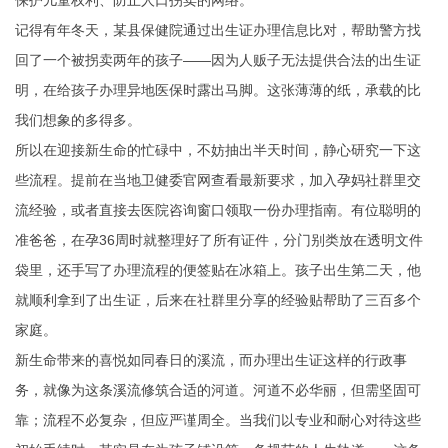
保护儿童权利、防止人口拐卖的网络。
记得有年冬天，某县保健院通过出生证办理信息比对，帮助警方找
回了一个被拐卖两年的孩子——因为人贩子无法提供合法的出生证
明，在给孩子办理异地医保时露出马脚。这张薄薄的纸，承载的比
我们想象的多得多。
所以在迎接新生命的忙碌中，不妨抽出半天时间，静心研究一下这
些流程。提前在当地卫健委官网查看最新要求，加入孕妈社群里交
流经验，或者直接去医院咨询窗口领取一份办理指南。有位聪明的
准爸爸，在孕36周时就整理好了所有证件，分门别类放在透明文件
袋里，还手写了办理流程的便签贴在冰箱上。孩子出生第二天，他
就顺利拿到了出生证，后来在社群里分享的经验贴帮助了三百多个
家庭。
新生命带来的喜悦如同春日的溪流，而办理出生证这样的行政事
务，就像为这条溪流修筑合适的河道。河道不必华丽，但需坚固可
靠；流程不必复杂，但应严谨周全。当我们以专业和耐心对待这些