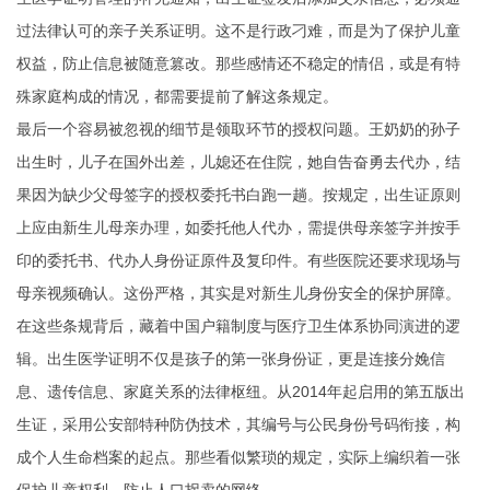
过法律认可的亲子关系证明。这不是行政刁难，而是为了保护儿童
权益，防止信息被随意篡改。那些感情还不稳定的情侣，或是有特
殊家庭构成的情况，都需要提前了解这条规定。
最后一个容易被忽视的细节是领取环节的授权问题。王奶奶的孙子
出生时，儿子在国外出差，儿媳还在住院，她自告奋勇去代办，结
果因为缺少父母签字的授权委托书白跑一趟。按规定，出生证原则
上应由新生儿母亲办理，如委托他人代办，需提供母亲签字并按手
印的委托书、代办人身份证原件及复印件。有些医院还要求现场与
母亲视频确认。这份严格，其实是对新生儿身份安全的保护屏障。
在这些条规背后，藏着中国户籍制度与医疗卫生体系协同演进的逻
辑。出生医学证明不仅是孩子的第一张身份证，更是连接分娩信
息、遗传信息、家庭关系的法律枢纽。从2014年起启用的第五版出
生证，采用公安部特种防伪技术，其编号与公民身份号码衔接，构
成个人生命档案的起点。那些看似繁琐的规定，实际上编织着一张