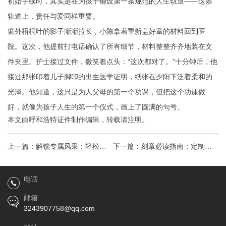
初始手续时，其实是在为孩子铺设第一条规范的人生轨道——这条
轨道上，责任与爱同样重要。
窗外梧桐叶的影子渐渐拉长，小陈拿着重新盖好章的材料回到医
院。这次，他提前打电话确认了所有细节，材料整整齐齐地装在文
件夹里。护士接过文件，微笑着点头：“这次都对了。”十分钟后，他
接过那张印着儿子脚印的出生医学证明，纸张在夕阳下泛着柔和的
光泽。他知道，这只是为人父母的第一个功课，但把这个功课做
好，就像为孩子人生的第一个仪式，画上了圆满的句号。
本文由
呼和浩特证件制作
编辑，转载请注明。
上一篇：
解锁专属风采：轻松在
下一篇：
刻章必读指南：定制专
线定制精美证书
属印章的十大要点
电话
邮箱
3243907758@qq.com