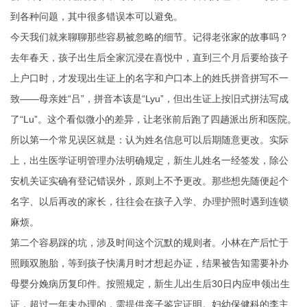
到各种问题，其中很多错误本可以避免。
今天我们就来聊聊那些容易被忽略的细节。记得老张家的故事吗？
去年春天，孩子出生后全家沉浸在喜悦中，直到三个月后要给孩子
上户口时，才发现出生证上的名字和户口本上的姓氏拼音拼写不一
致——母亲姓“吕”，拼音本该是“Lyu”，但出生证上按旧式拼法写成
了“Lu”。这个看似微小的差异，让老张前后跑了四趟派出所和医院。
所以第一个常见误区就是：认为姓名信息可以后期随意更改。实际
上，出生医学证明管理办法明确规定，新生儿姓名一经签发，除公
安机关证实确有登记错误外，原则上不予更改。那些想先随便起个
名字、以后再改的家长，往往会在孩子入学、办理护照时遇到连锁
麻烦。
第二个容易踩的坑，涉及时间这个沉默的规则者。小林在产后忙于
照顾双胞胎，等到孩子快满月时才想起办证，结果被告知需要补办
母婴分娩病历复印件。按照规定，新生儿出生后30日内应申领出生
证，超过一年未办理的，需提供亲子鉴定证明。妇幼保健科的李主