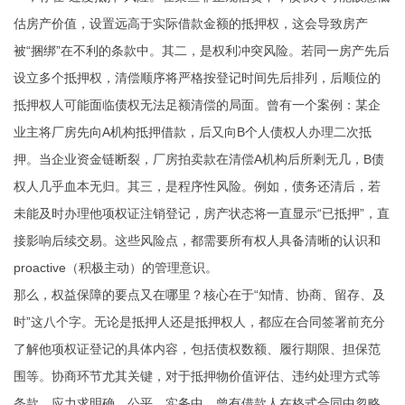
估房产价值，设置远高于实际借款金额的抵押权，这会导致房产
被“捆绑”在不利的条款中。其二，是权利冲突风险。若同一房产先后
设立多个抵押权，清偿顺序将严格按登记时间先后排列，后顺位的
抵押权人可能面临债权无法足额清偿的局面。曾有一个案例：某企
业主将厂房先向A机构抵押借款，后又向B个人债权人办理二次抵
押。当企业资金链断裂，厂房拍卖款在清偿A机构后所剩无几，B债
权人几乎血本无归。其三，是程序性风险。例如，债务还清后，若
未能及时办理他项权证注销登记，房产状态将一直显示“已抵押”，直
接影响后续交易。这些风险点，都需要所有权人具备清晰的认识和
proactive（积极主动）的管理意识。
那么，权益保障的要点又在哪里？核心在于“知情、协商、留存、及
时”这八个字。无论是抵押人还是抵押权人，都应在合同签署前充分
了解他项权证登记的具体内容，包括债权数额、履行期限、担保范
围等。协商环节尤其关键，对于抵押物价值评估、违约处理方式等
条款，应力求明确、公平。实务中，曾有借款人在格式合同中忽略