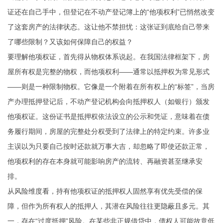
证还在自己手中，但登记在不动产登记簿上的“他项权利”已悄然改变
了这套房产的法律状态。这让他不禁担忧：这张证到底给自己带来
了哪些限制？又该如何保障自己的权益？
要理解他项权证，首先得从物权体系说起。在我国法律框架下，房
屋所有权是完整的物权，而他项权利——通常以抵押权为常见形式
——则是一种限制物权。它像是一个附着在所有权上的“标签”，当房
产办理抵押登记后，不动产登记机构会向抵押权人（如银行）颁发
他项权证。这份证书是抵押权依法设立的公示和凭证，意味着在债
务履行期间，房屋的完整处分权受到了法律上的特定约束。许多业
主误以为只要自己按时还款就万事大吉，却忽略了即使还款正常，
他项权利的存在本身就可能影响房产的流转、再融资甚至继承安
排。
从风险维度看，持有他项权证的抵押权人固然享有优先受偿的保
障，但作为所有权人的抵押人，其潜在风险往往更隐蔽且多元。其
一，存在“过度抵押”风险。在某些非正规借贷中，债权人可能故意低