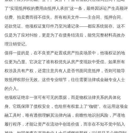
了“实现抵押权的费用由抵押人承担”这一条，最终因诉讼产生高额评
估费、拍卖费而得不偿失。所有相关文件——主合同、抵押合同、
还款凭证、他项权证复印件乃至沟通记录——都应系统留存。这不
仅是为了应对纠纷，更是为了在债务结清后，能凭完整材料高效办
理注销登记。
值得一提的是，在不良资产处置或房产拍卖场景中，他项权证的地
位更为凸显。它决定了谁有权优先从房产变现款中受偿。如果所有
权涉及共有产权，还需注意共有人是否书面同意抵押，否则可能导
致抵押权部分无效。这些专业细节，往往需要法律或金融专业人士
的介入。
他项权证绝非一张可有可无的票据，而是物权法律关系的具体化
身。它既保障了债权安全，也给所有权套上了“枷锁”。在运用这项金
融工具时，唯有透彻理解其法律内涵，前瞻性地识别风险，严谨地
履行程序，才能让资产在流动中创造价值，而非在不知不觉中陷入