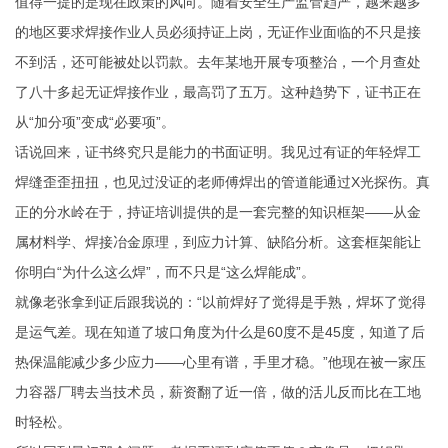
值得一提的是现在政策的风向。随着安全生产监管趋严，越来越多
的地区要求焊接作业人员必须持证上岗，无证作业面临的不只是接
不到活，还可能被处以罚款。去年某地开展专项整治，一个月查处
了八十多起无证焊接作业，最高罚了五万。这种趋势下，证书正在
从“加分项”变成“必要项”。
话说回来，证书终究只是能力的书面证明。我见过有证的年轻焊工
焊缝歪歪扭扭，也见过没证的老师傅焊出的管道能通过X光探伤。真
正的分水岭在于，持证培训提供的是一套完整的知识框架——从金
属材料学、焊接冶金原理，到应力计算、缺陷分析。这套框架能让
你明白“为什么这么焊”，而不只是“这么焊能成”。
就像老张拿到证后跟我说的：“以前焊好了觉得是手熟，焊坏了觉得
是运气差。现在知道了坡口角度为什么是60度不是45度，知道了后
热保温能减少多少应力——心里有谱，手里才稳。”他现在被一家压
力容器厂聘去当技术员，薪资翻了近一倍，做的活儿反而比在工地
时轻松。