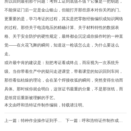
所以回到最初那个问题：考焊工证到底值不值？它像是一把钥匙，
不能保证门后一定是金山银山，但能打开那些原本对你关闭的门。
更重要的是，学习考证的过程，其实是把零散经验编织成知识网络
的过程。那些关于电流电压的精确计算、关于材料特性的数据表
格、关于安全防护的硬性规定，最终都会沉淀成你操作时的一种直
觉——在火花飞舞的瞬间，知道这一枪该怎么走，为什么要这么
走。
或许最中肯的建议是：别把考证看成终点，而应视为一次系统升
级。当你带着生产中的疑问走进课堂，带着课堂的知识回到车间，
那些看似枯燥的理论，会在某个焊接收弧的瞬间，突然变得生动而
具体。那时候你就会明白，这张证书最重的分量，不是那张纸，而
是纸背后重新被理解的手艺。
本文由
呼和浩特证件制作
编辑，转载请注明。
上一篇：
特种作业操作证到手月
下一篇：
呼和浩特证件制作成人
入过万是真的吗
高考网上报名 还须报名讯息确认