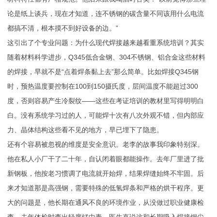
论是纸上谈兵，现在才知道，连不锈钢的碳含量不同该用什么电流
都搞不清，根本摸不到好设备的边。”
这引出了个专业问题：为什么现代焊接越来越看重系统培训？其实
随着材料科学进步，Q345低合金钢、304不锈钢、铝合金这些材料
的焊接，早就不是“点着焊条黏上去”那么简单。比如焊接Q345钢
时，预热温度要控制在100到150摄氏度，层间温度不能超过300
度，否则容易产生冷裂纹——这些在考证培训的教材里写得明明白
白。没有系统学习过的人，可能焊十次有八次外观不错，但内部应
力、晶体结构这些看不见的地方，早已埋下了隐患。
还有个容易被忽视的维度是安全意识。老李的故事我印象特别深。
他在私人小厂干了二十年，自认闭着眼都能操作。去年厂里进了批
新钢板，他按老习惯调了电流就开始焊，结果焊缝始终不牢固。后
来才知道那是高强钢，需要特殊的低氢焊条和严格的烘干程序。更
大的问题是，他长期在通风不良的环境作业，从没做过职业健康检