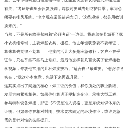
查。去年体检时查出轻度锰中毒，医生直说这和长期吸入焊接烟尘
有关。“考证培训里会反复强调，焊接时要戴专用防护口罩，车间必
须要有排风系统。”老李现在常跟徒弟念叨，“这些规矩，都是用教训
换来的。”
当然，不是所有故事都向着“必须考证”一边倒。我表弟在县城开了家
小农机维修铺，主要焊些农具、栅栏。他去年也犹豫要不要考证，
算来算去觉得不划算——他接的活儿大多是应急修补，客户不在乎
证件，只在乎能不能马上修好。最后他选择花几百块买了套焊接教
学视频，专攻他常用的几种焊接技巧。“适合自己最重要。”他说得很
实在，“我这小本生意，先活下来再说升级。”
这其实点出了问题的核心：焊工证的价值，和你所处的职业阶段、
发展方向紧密相关。如果你打算进正规制造企业、承接大型工程、
参与特种设备焊接，那证书不仅是准入资格，更是系统知识体系的
证明。但如果你在相对封闭、技术要求固定的环境作业，或许更急
需的是针对性的技能提升。