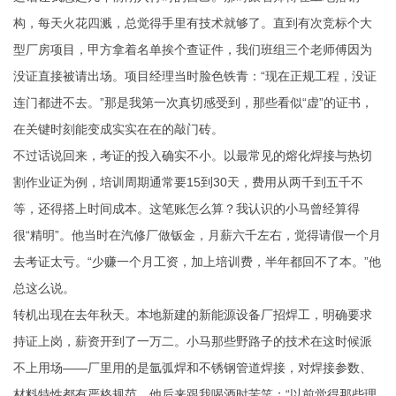
构，每天火花四溅，总觉得手里有技术就够了。直到有次竞标个大
型厂房项目，甲方拿着名单挨个查证件，我们班组三个老师傅因为
没证直接被请出场。项目经理当时脸色铁青：“现在正规工程，没证
连门都进不去。”那是我第一次真切感受到，那些看似“虚”的证书，
在关键时刻能变成实实在在的敲门砖。
不过话说回来，考证的投入确实不小。以最常见的熔化焊接与热切
割作业证为例，培训周期通常要15到30天，费用从两千到五千不
等，还得搭上时间成本。这笔账怎么算？我认识的小马曾经算得
很“精明”。他当时在汽修厂做钣金，月薪六千左右，觉得请假一个月
去考证太亏。“少赚一个月工资，加上培训费，半年都回不了本。”他
总这么说。
转机出现在去年秋天。本地新建的新能源设备厂招焊工，明确要求
持证上岗，薪资开到了一万二。小马那些野路子的技术在这时候派
不上用场——厂里用的是氩弧焊和不锈钢管道焊接，对焊接参数、
材料特性都有严格规范。他后来跟我喝酒时苦笑：“以前觉得那些理