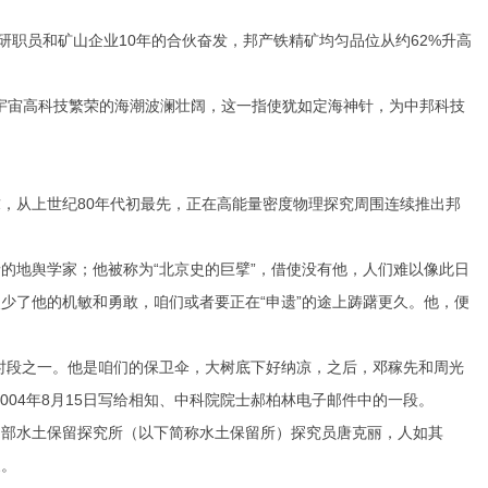
职员和矿山企业10年的合伙奋发，邦产铁精矿均匀品位从约62%升高
宇宙高科技繁荣的海潮波澜壮阔，这一指使犹如定海神针，为中邦科技
从上世纪80年代初最先，正在高能量密度物理探究周围连续推出邦
地舆学家；他被称为“北京史的巨擘”，借使没有他，人们难以像此日
少了他的机敏和勇敢，咱们或者要正在“申遗”的途上踌躇更久。他，便
段之一。他是咱们的保卫伞，大树底下好纳凉，之后，邓稼先和周光
04年8月15日写给相知、中科院院士郝柏林电子邮件中的一段。
部水土保留探究所（以下简称水土保留所）探究员唐克丽，人如其
象。