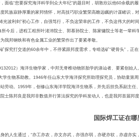
临“您要探究海洋科学到众大年纪”的题目时，胡敦欣以他60余载的履行给出
民族寂静厚重的家邦情怀，对高技巧职业繁荣高瞻远瞩的计谋睹识，对
 铸光波利剑”初心工作，自强笃行，不负这荣幸的工作，不负这伟大的时
修所今后，进程工程所叶渚沛院士、郭慕孙院士、陈家镛院士等老一辈科
，为我邦钢铁和有色金属工业的繁荣作出了要紧孝敬。
究打交道的60余年中，不停紧跟邦度需求，专啃选矿“硬骨头”，正在因
。
32012）海洋生物学家，中邦无脊椎动物胚胎学的涤讪者、要紧创始人。1
大学生物系助教。1946年任山东大学海洋探究所助理探究员，协助童第
站劳动。1959年，创修山东海洋学院海洋生物系，并先后担负系副主任
士陈邦良是我邦非数值并行算法探究的学科发动人，也是我邦首届邦度
国际焊工证在哪
身的人生通过，“亦工亦农，亦文亦武，亦强亦弱，亦硬亦软，亦虚亦实，