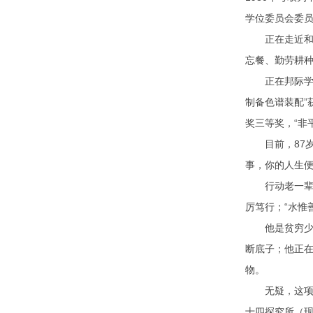
学位委员会委员，
正在走近和会
忘餐、勤劳耕
正在邦际学术聚
制备色谱装配”
奖三等奖，“非
目前，87岁
事，你的人生便
行动老一辈科
厉笃行；“水惟
他是贫穷少年
断底子；他正在
物。
无疑，这项探
十四探究所（现