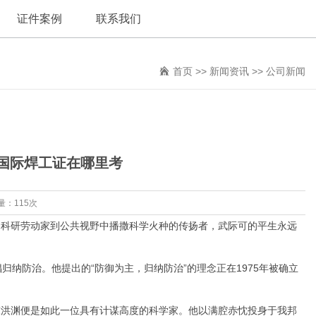
证件案例
联系我们
首页
>>
新闻资讯
>>
公司新闻
国际焊工证在哪里考
量：115次
科研劳动家到公共视野中播撒科学火种的传扬者，武际可的平生永远
纳防治。他提出的“防御为主，归纳防治”的理念正在1975年被确立
洪渊便是如此一位具有计谋高度的科学家。他以满腔赤忱投身于我邦