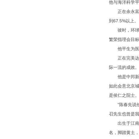
他与海洋科学
正在余永富的提
到67.5%以上。
彼时，环球科
繁荣指理会目
他平生为医，
正在完美达成
际一流的成效
他是中邦新颖
如此会意北京城
是侯仁之院士
“陈春先说他
召先生也曾是我
出生于江南水
名，脚踏黄土