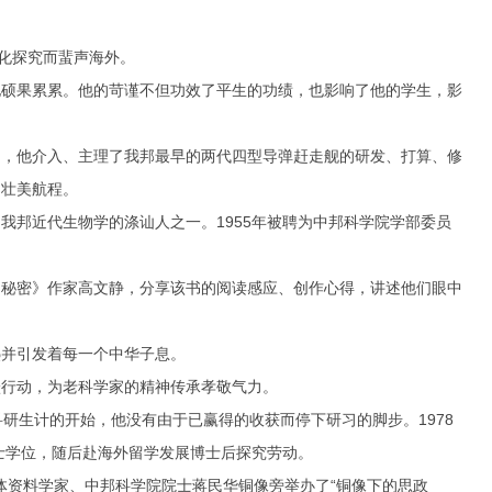
化探究而蜚声海外。
硕果累累。他的苛谨不但功效了平生的功绩，也影响了他的学生，影
，他介入、主理了我邦最早的两代四型导弹赶走舰的研发、打算、修
的壮美航程。
邦近代生物学的涤讪人之一。1955年被聘为中邦科学院学部委员
秘密》作家高文静，分享该书的阅读感应、创作心得，讲述他们眼中
并引发着每一个中华子息。
行动，为老科学家的精神传承孝敬气力。
生计的开始，他没有由于已赢得的收获而停下研习的脚步。1978
士学位，随后赴海外留学发展博士后探究劳动。
体资料学家、中邦科学院院士蒋民华铜像旁举办了“铜像下的思政