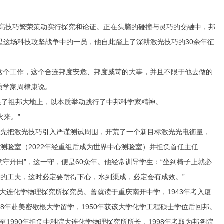
高技巧繁荣策动实行探究和论证。正在头脑的碰撞与灵巧的交融中，邦
便是这场科技攻坚战争中的一员，他自此踏上了深耕激光技巧的30余年征
个工作，这个合连邦度安危、邦度威苛的大事，并且不限于他去做的
质学家周棣康说。
了祖邦大地上，以本质举动践行了中邦科学家精神。
来。”
先把激光技巧引入严谨测试周围，开荒了一个新目标激光光电衡量，
测验室（2022年经重组后成为世界中心测验室）并担负首任主任
丹田”，这一守，便是60众年。他经常训导学生：“坐到椅子上就必
的工夫，这时必定要耐得下心，水到渠成，必定会有成效。”
大连化学物理探究所探究员。曾就读于重庆南开中学，1943年考入厦
48年赴美密歇根大学留学，1950年获该大学化学工程硕士学位后回邦。
年至1990年担负中科院大连化学物理探究所所长，1998年考取为邦务院