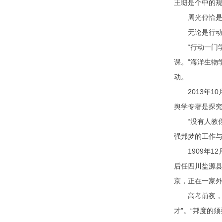
王琎是个中的
周光倬恰是如
无论是行动航
“行动一门学
课。”海洋生
动。
2013年10
舆学专著是探
“没有人教你
强邦梦的工作
1909年12
后任四川盐源
京，正在一家
高考前夜，山
才”。“邦度的