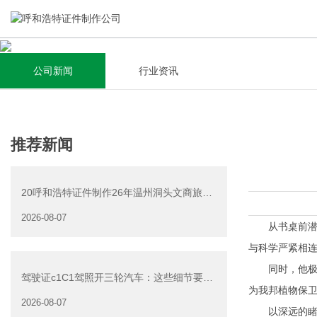
公司新闻
行业资讯
关于我们
新闻资讯
集研发，设计，制造，安装于一体，多元化的定制需求，为上
全自动流水线规模化生产，准时按期交货，年生产能力超过
推荐新闻
千家企业提供过专业定制服务！
40W万方米以上，拥有遍布全国的商务合作伙伴和较为完善的
经营渠道。
20呼和浩特证件制作26年温州洞头文商旅游
查看详情
产业发展有限公司公
2026-08-07
查看详情
从书桌前潜心
与科学严紧相
同时，他极有远
驾驶证c1C1驾照开三轮汽车：这些细节要注
为我邦植物保
意
2026-08-07
以深远的睹识