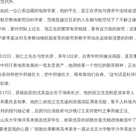
规范代外。
此一位心系边疆的地舆学家，他的平生，是正在求知与搜求中连续奋进
空教诲家照旧科学家，范绪箕越过百岁的人生都与航空结下了不解之缘
科，要对邦际上过去、现正在的繁荣有所独揽，要有这方面的探究；还要
物学家李嘉泳对无脊椎动物胚胎发育的探究和教学劳动永远保留清楚的剖析
月22日，侯仁之先生与世长辞，享年102岁。自青年时间修业燕园，直
究中邦汗青地剪发展的一笔名贵资产，他用快要一个世纪的勤苦耕种，正
若何样把中邦做壮大，把中邦做壮大，唯有靠咱们自身。”这句话是杜祥
与职掌。
月17日，原籍姑苏的沈其益出生于湖南长沙。他的祖父沈克刚是清末举
县和重庆县知事。他的三叔祖父沈克诚则深感清廷凋落无能，誓不入科场
外邦的报刊做记者，后因刊出清政府与沙俄订立卖邦密约之事而被正法。
东大学海洋系来挑选优异学生，收获优异的胡敦欣毫无顾虑地被选中了。
须要便是我的心愿！”胡敦欣果断将高考第专一愿从北京大学数学力学系改