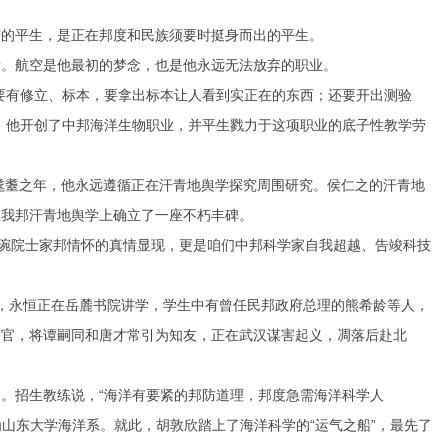
的平生，是正在邦度和民族须要时挺身而出的平生。
。航空是他最初的梦念，也是他永远无法放弃的职业。
有修立、标本，要拿出标本让人看到实正在的东西；还要开出测验
，他开创了中邦海洋生物职业，并平生戮力于这项职业的底子性教学劳
至耄耋之年，他永远遵循正在汗青地舆学探究周围研究。侯仁之的汗青地
在我邦汗青地舆学上确立了一座不朽丰碑。
琬院士家邦情怀的真情显现，更是咱们中邦科学家自我超越、告竣科技
人，永恒正在岳麓书院讲学，学生中有曾任民邦政府总理的熊希龄等人，
为官，将谭嗣同和唐才常引为知友，正在武汉谋害起义，凋落后赴北
招生教练说，“海洋有要紧的邦防道理，邦度急需海洋科学人
为山东大学海洋系。就此，胡敦欣踏上了海洋科学的“运气之船”，最先了