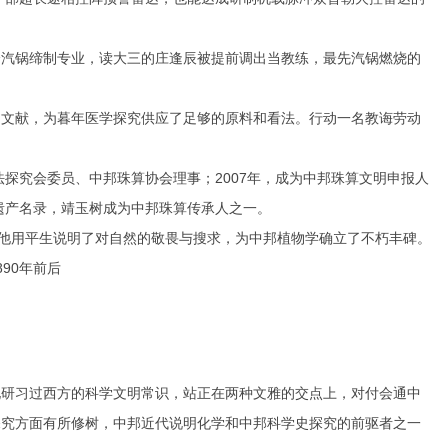
个汽锅缔制专业，读大三的庄逢辰被提前调出当教练，最先汽锅燃烧的
。
文献，为暮年医学探究供应了足够的原料和看法。行动一名教诲劳动
探究会委员、中邦珠算协会理事；2007年，成为中邦珠算文明申报人
遗产名录，靖玉树成为中邦珠算传承人之一。
他用平生说明了对自然的敬畏与搜求，为中邦植物学确立了不朽丰碑。
90年前后
化研习过西方的科学文明常识，站正在两种文雅的交点上，对付会通中
探究方面有所修树，中邦近代说明化学和中邦科学史探究的前驱者之一