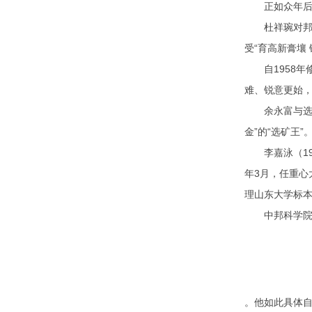
正如众年后，面
杜祥琬对邦度
受“育高新膏壤
自1958年
难、锐意更始
余永富与选矿探
金”的“选矿王”
李嘉泳（191
年3月，任重心
理山东大学标本
中邦科学院院
。他如此具体自