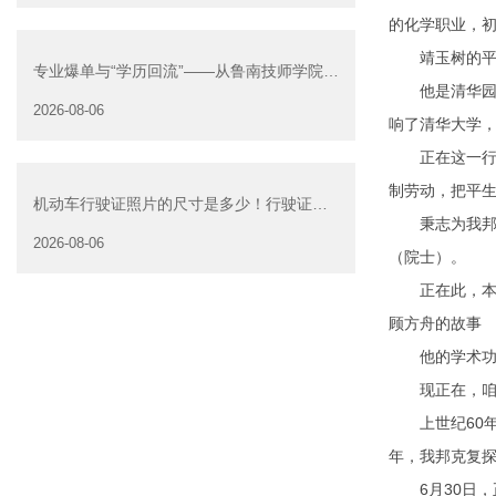
的化学职业，
靖玉树的平生
专业爆单与“学历回流”——从鲁南技师学院透
他是清华园以
视技能社会的深层转
2026-08-06
响了清华大学
正在这一行程
制劳动，把平
机动车行驶证照片的尺寸是多少！行驶证照
秉志为我邦近
片大小
2026-08-06
（院士）。
正在此，本栏
顾方舟的故事
他的学术功效
现正在，咱们
上世纪60年
年，我邦克复探
6月30日，正