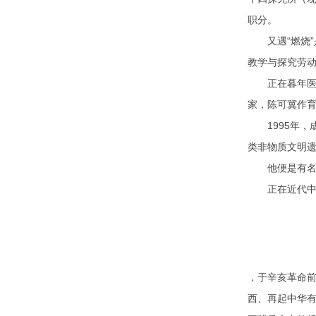
职分。
又遇“燃烧”是
教学与探究劳动
正在暮年医学
家，陈可冀作
1995年，成
类非物质文明遗
他便是有名植
正在近代中西
，于辛亥革命
西、再起中华