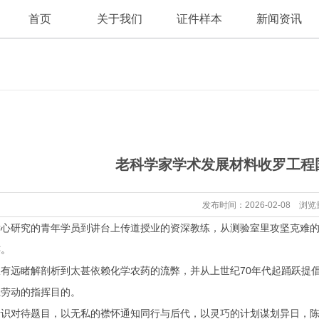
首页
关于我们
证件样本
新闻资讯
公司新闻
公司简介
老科学家学术发展材料收罗工程
行业资讯
发布时间：2026-02-08 浏览
研究的青年学员到讲台上传道授业的资深教练，从测验室里攻坚克难的
连。
睹解剖析到太甚依赖化学农药的流弊，并从上世纪70年代起踊跃提倡归
卫劳动的指挥目的。
对待题目，以无私的襟怀通知同行与后代，以灵巧的计划谋划异日，陈