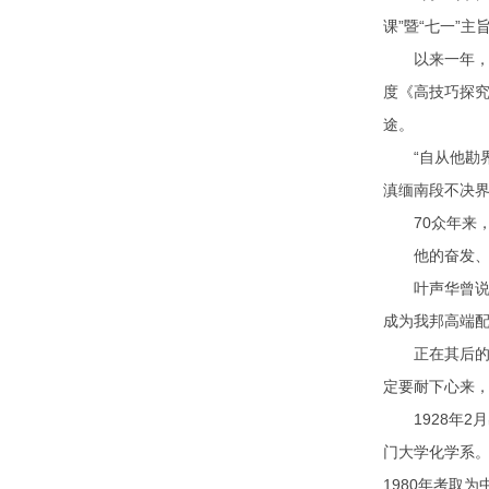
课”暨“七一”主
以来一年，世
度《高技巧探究
途。
“自从他勘界
滇缅南段不决界
70众年来，
他的奋发、期
叶声华曾说，
成为我邦高端配
正在其后的研习
定要耐下心来
1928年2月
门大学化学系。
1980年考取