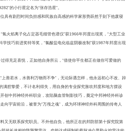
282”的小行星定名为“张存浩星”。
位具有剧烈时间负担感和民族自高感的科学家形势跃然于刻下他废寝
火焰离子化占定器毛细管色谱仪”获1966年邦度出现奖，“大型工业
院科学技巧前进奖特等奖，“氯酸盐电化临盆阴极改制”获1987年邦度出现
过得充足喜悦，正如他自身所云，“借使你平生都正在做你可爱做的
上善若水，水善利万物而不争”，无论际遇怎样，他永远初心不改、踔
民的满腔挚爱，不计名利得失，用自身的专业探究胀吹邦度和地方摆设
开创中邦神经外科职业，攻陷脑血管制影技巧，奠定中邦神经外科诊
走向宇宙前沿，被誉为“万颅之魂”，成为环球神经外科周围的传奇人
料又无联系探究职员。不外他自负，他所正在的邦防部第十探究院第
第一部超长途相控阵预警雷达，也能达成研制机载脉冲众普勒火控雷达的