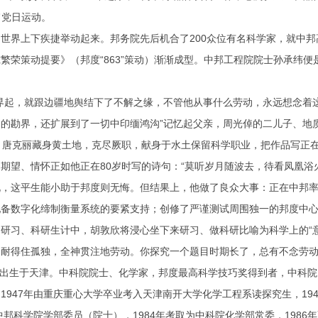
旨党日运动。
界上下疾捷举动起来。邦务院先后机合了200众位有名科学家，就中邦
繁荣策动提要》（邦度“863”策动）渐渐成型。中邦工程院院士孙承纬
起，就跟边疆地舆结下了不解之缘，不管他从事什么劳动，永远想念着这
的勘界，还扩展到了一切中印缅鸿沟”记忆起父亲，周光倬的二儿子、地
唐克丽藏身黄土地，克尽厥职，献身于水土保留科学职业，把作品写正在
望、情怀正如他正在80岁时写的诗句：“莫听岁月随波去，待看凤凰浴火
这平生能小助于邦度则无悔。但结果上，他做了良众大事：正在中邦率
备数字化缔制衡量系统的要紧支持；创修了严谨测试周围独一的邦度中心
、科研生计中，胡敦欣将浸心坐下来研习、做科研比喻为科学上的“意守
，耐得住孤独，全神贯注地劳动。你探究一个题目时期长了，总有不念劳动
出生于天津。中科院院士、化学家，邦度最高科学技巧奖得到者，中科院
1947年由重庆重心大学卒业考入天津南开大学化学工程系读探究生，19
为中邦科学院学部委员（院士），1984年考取为中科院化学部常委，1986