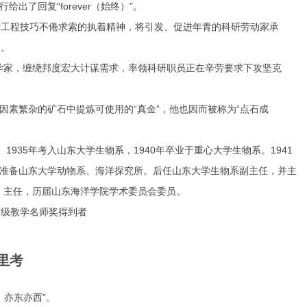
了回复“forever（始终）”。
工程技巧不倦求索的执着精神，将引发、促进年青的科研劳动家承
间。
学家，缠绕邦度宏大计谋需求，率领科研职员正在辛劳要求下攻坚克
素繁杂的矿石中提炼可使用的“真金”，他也因而被称为“点石成
935年考入山东大学生物系，1940年卒业于重心大学生物系。1941
周准备山东大学动物系、海洋探究所。后任山东大学生物系副主任，并主
、主任，历届山东海洋学院学术委员会委员。
级教学名师奖得到者
里考
亦东亦西”。