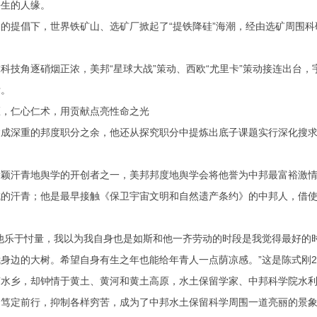
平生的人缘。
倡下，世界铁矿山、选矿厂掀起了“提铁降硅”海潮，经由选矿周围科研
技角逐硝烟正浓，美邦“星球大战”策动、西欧“尤里卡”策动接连出台，
标。
仁心仁术，用贡献点亮性命之光
深重的邦度职分之余，他还从探究职分中提炼出底子课题实行深化搜求，
。
汗青地舆学的开创者之一，美邦邦度地舆学会将他誉为中邦最富裕激情的
的汗青；他是最早接触《保卫宇宙文明和自然遗产条约》的中邦人，借使
。
乐于忖量，我以为我自身也是如斯和他一齐劳动的时段是我觉得最好的时
身边的大树。希望自身有生之年也能给年青人一点荫凉感。”这是陈式刚20
乡，却钟情于黄土、黄河和黄土高原，水土保留学家、中邦科学院水利
，笃定前行，抑制各样穷苦，成为了中邦水土保留科学周围一道亮丽的景