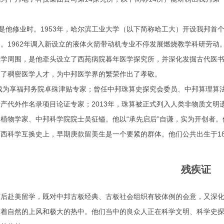
他修业时。1953年，哈尔滨工业大学（以下简称哈工大）开设我邦首
。1962年调入新设立的液体火箭带动机专业不停发展燃烧教学科研劳动
周围，是他牵头设立了西苑病院暮年医学探究所，并深化发掘古代医书
育了稠密医学人才，为中邦医学界的繁荣作出了孝敬。
为享福邦务院卓殊津贴专家；曾任中邦珠算史探究会委员、中邦算理算法
产代外作名录项目论证专家；2013年，珠算被正式列入人类非物质文明
物学家、中邦科学院院士吴征镒。他以“承先启后”自谦，实为开创者。
科学互换史上，早期庚款留美生是一个要紧的群体。他们公共出生于18
残疾证
前后赴美留学，既对中邦古板经典、古板社会组织有较体例的会意，又深
有着自然的上风和极大的热中。他们当中的良众人正在科学文明、科学史