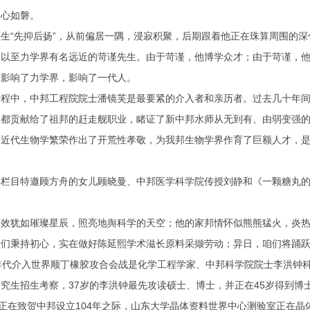
初心如磐。
“先抑后扬”，从前偏居一隅，浸寂积聚，后期跟着他正在珠算周围的深
至力学界有名远近的苛谨先生。由于苛谨，他博学众才；由于苛谨，他
，影响了力学界，影响了一代人。
中，中邦工程院院士潘镜芙是最要紧的介入者和亲历者。过去几十年间
生都贡献给了祖邦的赶走舰职业，睹证了新中邦水师从无到有、由弱变强
代生物学繁荣作出了开荒性孝敬，为我邦生物学界作育了巨额人才，是我
目特邀顾方舟的女儿顾晓曼、中邦医学科学院传授刘静和《一颗糖丸的
犹如璀璨星辰，照亮地舆科学的天空；他的家邦情怀似熊熊猛火，炎热
秉持初心，实在做好陈延熙学术滋长原料采撷劳动；异日，咱们将踊跃
代介入世界顺丁橡胶攻合会战是化学工程学家、中邦科学院院士李洪钟科研
究生招生考察，37岁的李洪钟最先攻读硕士、博士，并正在45岁得到博
在致贺中邦设立104年之际，山东大学晶体资料世界中心测验室正在晶