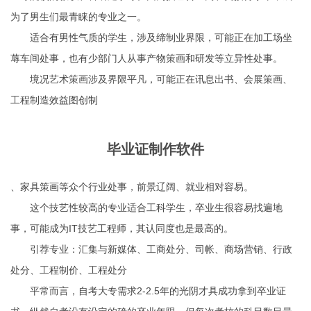
为了男生们最青睐的专业之一。
适合有男性气质的学生，涉及缔制业界限，可能正在加工场坐
蓐车间处事，也有少部门人从事产物策画和研发等立异性处事。
境况艺术策画涉及界限平凡，可能正在讯息出书、会展策画、
工程制造效益图创制
毕业证制作软件
、家具策画等众个行业处事，前景辽阔、就业相对容易。
这个技艺性较高的专业适合工科学生，卒业生很容易找遍地
事，可能成为IT技艺工程师，其认同度也是最高的。
引荐专业：汇集与新媒体、工商处分、司帐、商场营销、行政
处分、工程制价、工程处分
平常而言，自考大专需求2-2.5年的光阴才具成功拿到卒业证