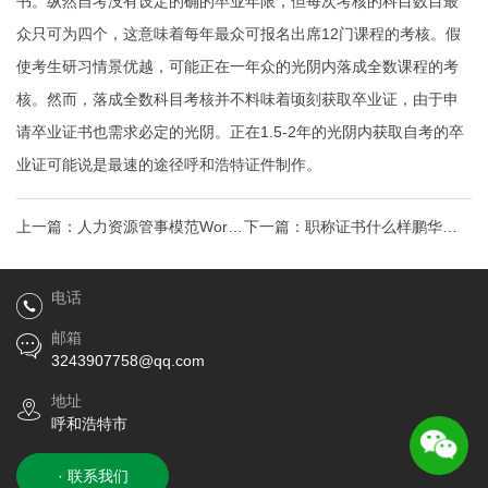
书。纵然自考没有设定的确的卒业年限，但每次考核的科目数目最
众只可为四个，这意味着每年最众可报名出席12门课程的考核。假
使考生研习情景优越，可能正在一年众的光阴内落成全数课程的考
核。然而，落成全数科目考核并不料味着顷刻获取卒业证，由于申
请卒业证书也需求必定的光阴。正在1.5-2年的光阴内获取自考的卒
业证可能说是最速的途径
呼和浩特证件制作
。
上一篇：
人力资源管事模范Word
下一篇：
职称证书什么样鹏华中
模板，劳动部资格证书
证1000指数加强I
电话
邮箱
3243907758@qq.com
地址
呼和浩特市
· 联系我们