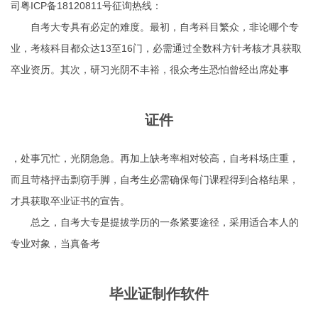
司粤ICP备18120811号征询热线：
自考大专具有必定的难度。最初，自考科目繁众，非论哪个专
业，考核科目都众达13至16门，必需通过全数科方针考核才具获取
卒业资历。其次，研习光阴不丰裕，很众考生恐怕曾经出席处事
证件
，处事冗忙，光阴急急。再加上缺考率相对较高，自考科场庄重，
而且苛格抨击剽窃手脚，自考生必需确保每门课程得到合格结果，
才具获取卒业证书的宣告。
总之，自考大专是提拔学历的一条紧要途径，采用适合本人的
专业对象，当真备考
毕业证制作软件