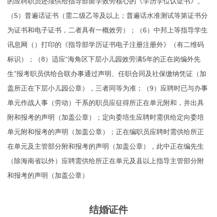
的应聘职员还须供给指导部留学效劳核心的《学历学位认证书》。
（5）普遍话证书（需二级乙等及以上；普遍话水准测试等第证书分
为证书和电子证书，二者具有一概效劳）；（6）中邦上等指导学生
讯息网（）打印的《指导部学历证书电子注册注册外》（有二维码
标识）；（8）适应“海角区下层小儿园效劳满5年的正在岗编外先
生”报考职员供给合联办事通过声明、任职合同及社保缴纳凭证（加
盖所正在下层小儿园公章），三者同等为准；（9）应聘时已与办事
单元作战人事（劳动）干系的职员应征得所正在单元附和，并出具
附和报考的声明（加盖公章）；定向委培生应聘时需供给定向委培
单元附和报考的声明（加盖公章）；正在编职员应聘时需供给所正
在单元及主管部分附和报考的声明（加盖公章），此中正在编先生
（除海南省以外）应聘需供给所正在单元及县以上指导主管部分附
和报考的声明（加盖公章）
结婚证件