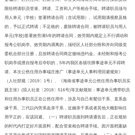
限给聘请职员管束、聘请、工资和入户等相合手续。聘请职员须与
用人单元（学校）签署聘请合同（含试用期）。试用期满视察及格
的，予以正式聘请；不足格的，废除聘请合同，被聘请职员与用人
单元(学校)签署效劳满5年的聘请合同，效劳期内规定上不行调动和
报考公职岗亭。效劳期内调离的，须经区人社部分附和并向同级党
委机合部分注册，且按聘请合同商定缴纳违约金。未经附和报考公
职岗亭或擅自报考后夺职的，5年内我区各级坎阱事迹单元不得聘
请。本次公然任用办事端庄推广《事迹单元人事料理回避规矩》
（人社部规〔2019〕1号）、《海南省事迹单元公然任用办事职员实
践主张》(琼人社发〔2018〕516号)等文献规矩：事迹单元携带职员
和任用办事职员正在公然任用中，涉及与自己有鸳侣干系、直系血
缘干系、三代以内旁系血亲干系，近姻亲干系或者其他大概影响任
用平正的，应该回避。（一）聘请职员接到聘请通告后，正在规矩
的时代内打定好片面原料，配合管束相合聘请手续。因片面档案缺