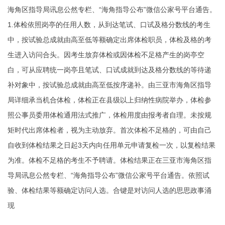
海角区指导局讯息公然专栏、“海角指导公布”微信公家号平台通告。
1.体检依照岗亭的任用人数，从到达笔试、口试及格分数线的考生
中，按试验总成就由高至低等额确定出席体检职员，体检及格的考
生进入访问合头。因考生放弃体检或因体检不足格产生的岗亭空
白，可从应聘统一岗亭且笔试、口试成就到达及格分数线的等待递
补对象中，按试验总成就由高至低按序递补。由三亚市海角区指导
局详细承当机合体检，体检正在县级以上归纳性病院举办，体检参
照公事员委用体检通用法式推广，体检用度由报考者自理。未按规
矩时代出席体检者，视为主动放弃。首次体检不足格的，可由自己
自收到体检结果之日起3天内向任用单元申请复检一次，以复检结果
为准。体检不足格的考生不予聘请。体检结果正在三亚市海角区指
导局讯息公然专栏、“海角指导公布”微信公家号平台通告。依照试
验、体检结果等额确定访问人选。合键是对访问人选的思思政事涌
现