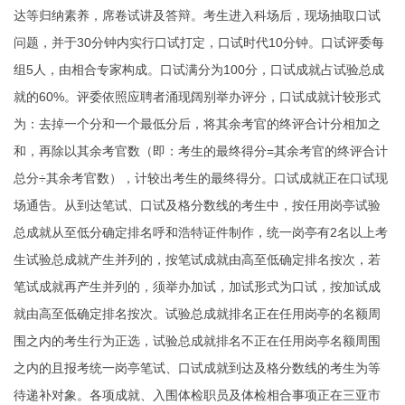
达等归纳素养，席卷试讲及答辩。考生进入科场后，现场抽取口试
问题，并于30分钟内实行口试打定，口试时代10分钟。口试评委每
组5人，由相合专家构成。口试满分为100分，口试成就占试验总成
就的60%。评委依照应聘者涌现阔别举办评分，口试成就计较形式
为：去掉一个分和一个最低分后，将其余考官的终评合计分相加之
和，再除以其余考官数（即：考生的最终得分=其余考官的终评合计
总分÷其余考官数），计较出考生的最终得分。口试成就正在口试现
场通告。从到达笔试、口试及格分数线的考生中，按任用岗亭试验
总成就从至低分确定排名
呼和浩特证件制作
，统一岗亭有2名以上考
生试验总成就产生并列的，按笔试成就由高至低确定排名按次，若
笔试成就再产生并列的，须举办加试，加试形式为口试，按加试成
就由高至低确定排名按次。试验总成就排名正在任用岗亭的名额周
围之内的考生行为正选，试验总成就排名不正在任用岗亭名额周围
之内的且报考统一岗亭笔试、口试成就到达及格分数线的考生为等
待递补对象。各项成就、入围体检职员及体检相合事项正在三亚市