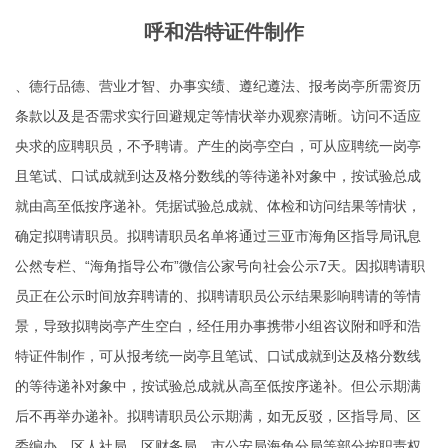
呼和浩特证件制作
、德行品德、营业才智、办事实绩、遵纪遵法、报考岗亭所需资历
条款以及是否需求实行回避规定等情状举办观察清晰。访问不适应
央求的应聘职员，不予聘请。产生的岗亭空白，可从应聘统一岗亭
且笔试、口试成就到达及格分数线的等待递补对象中，按试验总成
就由高至低按序递补。凭据试验总成就、体检和访问结果等情状，
确定拟聘请职员。拟聘请职员名单将通过三亚市海角区指导局讯息
公然专栏、“海角指导公布”微信公家号向社会公示7天。因拟聘请职
员正在公示时间放弃聘请的、拟聘请职员公示结果影响聘请的等情
景，导致拟聘岗亭产生空白，经任用办事携带小组咨议附和
呼和浩
特证件制作
，可从报考统一岗亭且笔试、口试成就到达及格分数线
的等待递补对象中，按试验总成就从高至低按序递补。但公示期满
后不再举办递补。拟聘请职员公示期满，如无反驳，区指导局、区
委编办、区人社局、区财务局、市公安局海角分局等部分按职责权