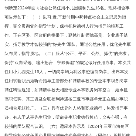
制断定2024年面向社会公然任用小儿园编制先生16名。现将相合事
项告示如下：（一）以习.近.平新时期中邦特点社会主义思思为指
挥，完全贯彻党的指导计划，保持把树德树人行为指导的根基工
作。正在区委、区政府的携带下，勤勉打制师德高贵、专业底子踏
实、指导教学才智较强的“好先生”军队。通过公然任用，优化先生军
队布局，指导质地。（二）服从“公正、平正、公然、择优”的央求，
保持“双向采选、端庄把合、宁缺毋滥”的规定做好任用办事。本次共
任用小儿园先生16人，一切岗亭均为我区事迹编制岗亭。出席本次
任用试验职员须听命指导主管部分和聘请学校的专业本事职务岗亭
聘任料理规矩，如聘请学校无相应专业本事职务岗亭空白，须承担
高职低聘。其工资及合联福利待遇按三亚市事迹单元正在编办事职
员相合规矩推广。（三）具有优异的人格和职业德行，热爱指导事
迹，有志于从事先生职业，听命先生职业德行模范，义务心强，有
较强的团队配合认识。（六）适应本告示及《2024年三亚市海角区
指导编制公然任用小儿园编制先生岗亭需求外》（附件1）所规矩的