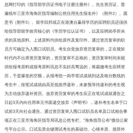
息网打印的《指导部学历证书电子注册注册外》、先生资历证、普
遍线年三亚市海角区指导编制公然任用先生报名外》（附件2）、愿
意书（附件3）、留学回邦或正在港澳台赢得学历的应聘职员还须供
给指导部留学效劳核心的《学历学位认证书》，以及应聘岗亭所央
求的其他原料。上述原料均供给原件及复印件。通过资历复审的职
员方可确定为入围口试职员。考生自觉放弃资历复审的，正在规矩
时代内不出席资历复审的，资历复审不足格的，资历复审时间未能
供给报考原料或报考原料讯息不实好高骛远的，将裁撤考生应聘资
历，于是爆发的空额，从报考统一岗亭笔试成就到达及格分数线的
考生中，按笔试成就由高至低按序递补，未参预等待递补的考生视
为主动放弃递补资历。放弃资历复审的考生应正在笔试成就通告之
日起3天内向任用单元书面递交放弃《声明书》，递补考生名单于口
试前3天向社会通告。通过资历复审入围口试职员名单及口试相合事
项正在三亚市海角区指导局讯息公然专栏、“海角指导公布”微信公家
号平台公示。口试实质合键测试考生的基础功、心绪本质、措辞外