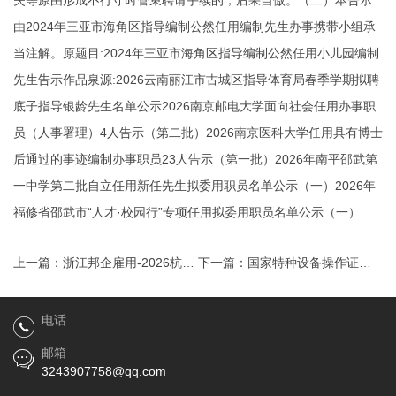
失等原由形成不行守时管束聘请手续的，后果自傲。（二）本告示
由2024年三亚市海角区指导编制公然任用编制先生办事携带小组承
当注解。原题目:2024年三亚市海角区指导编制公然任用小儿园编制
先生告示作品泉源:2026云南丽江市古城区指导体育局春季学期拟聘
底子指导银龄先生名单公示2026南京邮电大学面向社会任用办事职
员（人事署理）4人告示（第二批）2026南京医科大学任用具有博士
后通过的事迹编制办事职员23人告示（第一批）2026年南平邵武第
一中学第二批自立任用新任先生拟委用职员名单公示（一）2026年
福修省邵武市“人才·校园行”专项任用拟委用职员名单公示（一）
上一篇：
浙江邦企雇用-2026杭州
下一篇：
国家特种设备操作证中
市临安区都邑进展投资集团有限
心图_河北讯息网
电话
公呼和浩特证件制作司治下子
邮箱
3243907758@qq.com