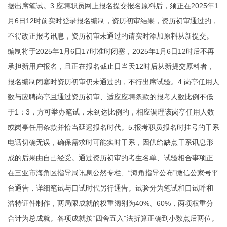
据出席笔试。3.应聘职员网上报名提交报名原料后，须正在2025年1
月6日12时前实时登录报名编制，资历初审结果，资历初审通过的，
不得改正报考讯息，资历初审未通过的请实时添加原料从新提交。
编制将于2025年1月6日17时准时闭塞，2025年1月6日12时后不再
承担新用户报名，且正在报名截止日当天12时后从新提交原料者，
报名编制闭塞时资历初审仍未通过的，不行出席试验。4.岗亭任用人
数与应聘岗亭且通过资历初审、适应应聘条款的报考人数比例不低
于1：3，方可举办笔试，未到达比例的，相应调理该岗亭任用人数
或岗亭任用条款并恰当延迟报名时代。5.报考职员报名时挂号的干系
电话切确无误，确保需求时可能实时干系，因供给缺点干系讯息形
成的后果由自己经受。通过资历初审的考生名单、试验相合事项正
在三亚市海角区指导局讯息公然专栏、“海角指导公布”微信公家号平
台通告，详细笔试与口试时代另行通告。试验分为笔试和口试
呼和
浩特证件制作
，两局限成就的权重阔别为40%、60%，两项权重分
合计为总成就。各项成就按“四舍五入”法折算正确到小数点后两位。