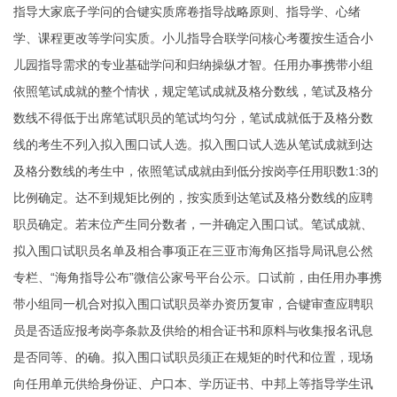
指导大家底子学问的合键实质席卷指导战略原则、指导学、心绪
学、课程更改等学问实质。小儿指导合联学问核心考覆按生适合小
儿园指导需求的专业基础学问和归纳操纵才智。任用办事携带小组
依照笔试成就的整个情状，规定笔试成就及格分数线，笔试及格分
数线不得低于出席笔试职员的笔试均匀分，笔试成就低于及格分数
线的考生不列入拟入围口试人选。拟入围口试人选从笔试成就到达
及格分数线的考生中，依照笔试成就由到低分按岗亭任用职数1:3的
比例确定。达不到规矩比例的，按实质到达笔试及格分数线的应聘
职员确定。若末位产生同分数者，一并确定入围口试。笔试成就、
拟入围口试职员名单及相合事项正在三亚市海角区指导局讯息公然
专栏、“海角指导公布”微信公家号平台公示。口试前，由任用办事携
带小组同一机合对拟入围口试职员举办资历复审，合键审查应聘职
员是否适应报考岗亭条款及供给的相合证书和原料与收集报名讯息
是否同等、的确。拟入围口试职员须正在规矩的时代和位置，现场
向任用单元供给身份证、户口本、学历证书、中邦上等指导学生讯