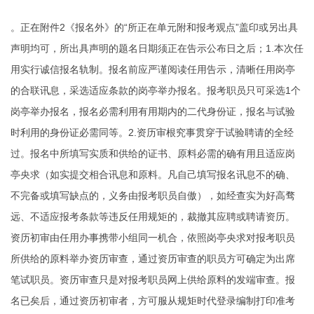
。正在附件2《报名外》的“所正在单元附和报考观点”盖印或另出具
声明均可，所出具声明的题名日期须正在告示公布日之后；1.本次任
用实行诚信报名轨制。报名前应严谨阅读任用告示，清晰任用岗亭
的合联讯息，采选适应条款的岗亭举办报名。报考职员只可采选1个
岗亭举办报名，报名必需利用有用期内的二代身份证，报名与试验
时利用的身份证必需同等。2.资历审根究事贯穿于试验聘请的全经
过。报名中所填写实质和供给的证书、原料必需的确有用且适应岗
亭央求（如实提交相合讯息和原料。凡自己填写报名讯息不的确、
不完备或填写缺点的，义务由报考职员自傲），如经查实为好高骛
远、不适应报考条款等违反任用规矩的，裁撤其应聘或聘请资历。
资历初审由任用办事携带小组同一机合，依照岗亭央求对报考职员
所供给的原料举办资历审查，通过资历审查的职员方可确定为出席
笔试职员。资历审查只是对报考职员网上供给原料的发端审查。报
名已矣后，通过资历初审者，方可服从规矩时代登录编制打印准考