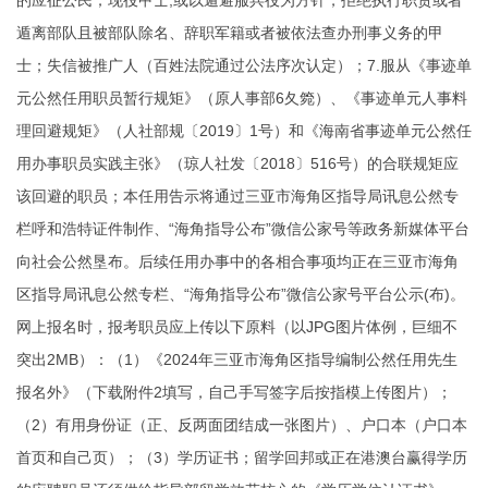
的应征公民；现役甲士,或以遁避服兵役为方针，拒绝执行职责或者
遁离部队且被部队除名、辞职军籍或者被依法查办刑事义务的甲
士；失信被推广人（百姓法院通过公法序次认定）；7.服从《事迹单
元公然任用职员暂行规矩》（原人事部6夂箢）、《事迹单元人事料
理回避规矩》（人社部规〔2019〕1号）和《海南省事迹单元公然任
用办事职员实践主张》（琼人社发〔2018〕516号）的合联规矩应
该回避的职员；本任用告示将通过三亚市海角区指导局讯息公然专
栏
呼和浩特证件制作
、“海角指导公布”微信公家号等政务新媒体平台
向社会公然垦布。后续任用办事中的各相合事项均正在三亚市海角
区指导局讯息公然专栏、“海角指导公布”微信公家号平台公示(布)。
网上报名时，报考职员应上传以下原料（以JPG图片体例，巨细不
突出2MB）：（1）《2024年三亚市海角区指导编制公然任用先生
报名外》（下载附件2填写，自己手写签字后按指模上传图片）；
（2）有用身份证（正、反两面团结成一张图片）、户口本（户口本
首页和自己页）；（3）学历证书；留学回邦或正在港澳台赢得学历