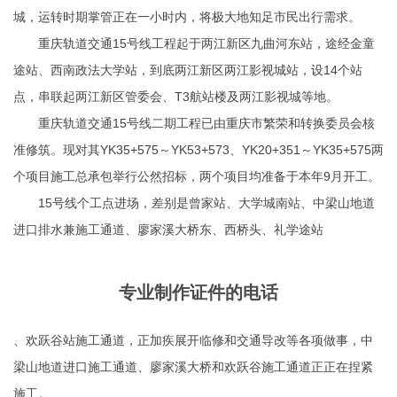
城，运转时期掌管正在一小时内，将极大地知足市民出行需求。
重庆轨道交通15号线工程起于两江新区九曲河东站，途经金童
途站、西南政法大学站，到底两江新区两江影视城站，设14个站
点，串联起两江新区管委会、T3航站楼及两江影视城等地。
重庆轨道交通15号线二期工程已由重庆市繁荣和转换委员会核
准修筑。现对其YK35+575～YK53+573、YK20+351～YK35+575两
个项目施工总承包举行公然招标，两个项目均准备于本年9月开工。
15号线个工点进场，差别是曾家站、大学城南站、中梁山地道
进口排水兼施工通道、廖家溪大桥东、西桥头、礼学途站
专业制作证件的电话
、欢跃谷站施工通道，正加疾展开临修和交通导改等各项做事，中
梁山地道进口施工通道、廖家溪大桥和欢跃谷施工通道正正在捏紧
施工。