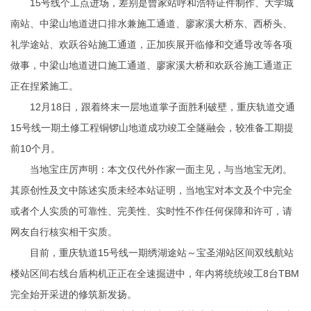
15号线个工点进场，差别是曾家站
呼和浩特证件制作
、大学城
南站、中梁山地道进口排水兼施工通道、廖家溪大桥东、西桥头、
礼学途站、欢跃谷站施工通道，正加疾展开临修和交通导改等各项
做事，中梁山地道进口施工通道、廖家溪大桥和欢跃谷施工通道正
正在捏紧施工。
12月18日，跟着终末一层地道掌子面胜利破壁，重庆轨道交通
15号线一期土修工程铜锣山地道成功竣工全隧融会，较准备工期提
前10个月。
当地宝庄厉声明：本文仅代外作家一面主见，与当地宝无闭。
其原创性及文中陈述实质未经本站证明，当地宝对本文及个中完全
或者个人实质的可靠性、完美性、实时性不作任何保障和许可，请
网友自行核实相干实质。
目前，重庆轨道15号线一期绣湖途站～宝圣湖站区间双线航站
楼站区间右线台盾构机正正在全速掘进中，年内将统统竣工8台TBM
完全始开采进的修筑新发扬。