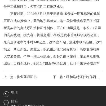
份开工修筑以后，各节点性工程推动成功。
更新时期：2024年3月15日更新轨道15号线一期五标段的修筑
正正在成功推动中，因为地形落差大，这一段轨道线途采用了长隔
断高架桥的办法
呼和浩特证件制作
，正在山沟里搭起一条长2.7公里
的高架线途。据先容，轨道交通15号线是我市首条城轨疾线公里，
最高运转速率每小时140公里，设25座车站，急速串联高新区、沙坪
坝区、两江新区、渝北区，以及重庆江北邦际机场、高铁复盛站两
大交通要道。个中一期工程线座，西起九曲河东站，东至两江影视
城站，目前全线%，全线台TBM已完全始发，估计于来岁修成通车
上一篇：
执业药师证书
下一篇：
呼和浩特证件制作西安
陪诊小次序开荒必备效用大揭
电话
秘？你明晰几个
邮箱