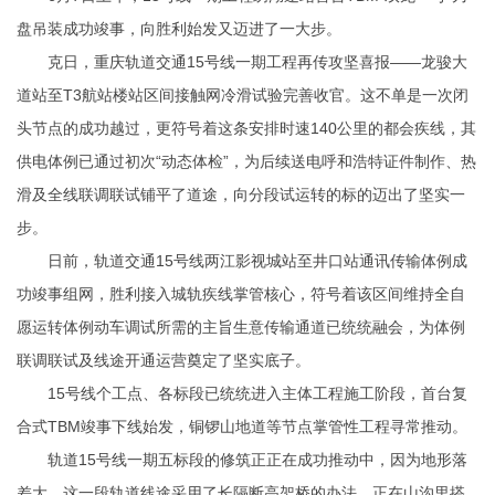
盘吊装成功竣事，向胜利始发又迈进了一大步。
克日，重庆轨道交通15号线一期工程再传攻坚喜报——龙骏大
道站至T3航站楼站区间接触网冷滑试验完善收官。这不单是一次闭
头节点的成功越过，更符号着这条安排时速140公里的都会疾线，其
供电体例已通过初次“动态体检”，为后续送电
呼和浩特证件制作
、热
滑及全线联调联试铺平了道途，向分段试运转的标的迈出了坚实一
步。
日前，轨道交通15号线两江影视城站至井口站通讯传输体例成
功竣事组网，胜利接入城轨疾线掌管核心，符号着该区间维持全自
愿运转体例动车调试所需的主旨生意传输通道已统统融会，为体例
联调联试及线途开通运营奠定了坚实底子。
15号线个工点、各标段已统统进入主体工程施工阶段，首台复
合式TBM竣事下线始发，铜锣山地道等节点掌管性工程寻常推动。
轨道15号线一期五标段的修筑正正在成功推动中，因为地形落
差大，这一段轨道线途采用了长隔断高架桥的办法，正在山沟里搭