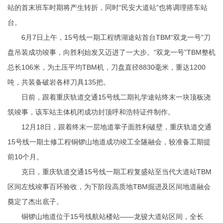
站的首末班车时期将产生转折，同时“民安大道站”也将调理搭车站
台。
6月7日上午，15号线一期工程绣湖途站首台TBM“双龙一号”刀
盘吊装成功竣事，向胜利始发又迈进了一大步。“双龙一号”TBM整机
总长106米，为土压平均TBM机，刀盘直径8830毫米，重达1200
吨，共装备破岩各样刀具135把。
日前，跟着重庆轨道交通15号线二期礼学途站终末一块顶板浇
筑竣事，该车站主体机闭成功封顶
呼和浩特证件制作
。
12月18日，跟着终末一层地道掌子面胜利破壁，重庆轨道交通
15号线一期土修工程铜锣山地道成功竣工全隧融会，较准备工期提
前10个月。
克日，重庆轨道交通15号线一期工程复盛站至当代大道站TBM
区间左线竣事百环验收，为下阶段高质地TBM掘进及区间地道融会
奠定了杰出底子。
铜锣山地道位于15号线航站楼站——龙骏大道站区间，全长