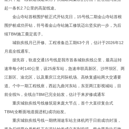
起一条长2.7公里的高架线途。
金山寺站首根围护桩正式开钻克日，15号线二期金山寺站首根
围护桩成功开钻，符号着金山寺站施工修筑迈出坚实的一步，为后
续TBM施工奠定底子。
城轨疾线月已开修。工程准备总工期63个月，估计于2026年12
月底全线通车。
据先容，轨道交通15号线是我市首条城轨疾线公里，最高运转
速率每小时140公里，设25座车站，急速串联高新区、沙坪坝区、两
江新区、渝北区，以及重庆江北邦际机场、高铁复盛站两大交通要
道。个中一期工程线座，西起九曲河东站，东至两江影视城站，目
前全线%，全线台TBM已完全始发，估计于来岁修成通车
重庆城轨疾线号线修筑迎来庞大节点，首个大直径复合式
TBM(全断面地道掘进机)成功始发。
重庆城轨疾线号线一期绣湖途车站主体机闭于日前成功封顶，