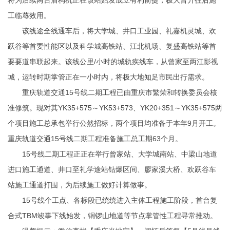
将为后续两台盾构机正在该站始发成立有利前提，极大晋升往后施
工临蓐效用。
该线途全线通车后，将大学城、井口工业园、礼嘉机灵城、欢
跃谷等首要性能区以及科学城高铁站、江北机场、复盛高铁站等首
要要道串联起来。该线公里/小时的城轨疾线车，从曾家至两江影视
城，运转时期掌管正在一小时内，将极大地知足市民出行需求。
重庆轨道交通15号线二期工程已由重庆市繁荣和转换委员会核
准修筑。现对其YK35+575～YK53+573、YK20+351～YK35+575两
个项目施工总承包举行公然招标，两个项目均准备于本年9月开工。
重庆轨道交通15号线二期工程准备施工总工期63个月。
15号线二期工程正正在举行曾家站、大学城南站、中梁山地道
进口施工通道、井口至礼学途站钻爆区间、廖家溪大桥、欢跃谷车
站施工通道打围，为后续施工做好计算做事。
15号线个工点、各标段已统统进入主体工程施工阶段，首台复
合式TBM竣事下线始发，铜锣山地道等节点掌管性工程寻常推动。