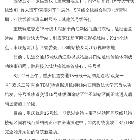
温馨提示：微信查找【重庆当地宝】，闭怀后答复【5号线号线
线途图+首末班车/直疾列车时辰外，5号线全线融会时期+运营时
期，江跳线首末班车时辰外，其他线号线等)。
重庆轨道交通15号线工程起于两江新区九曲河东站，途经金童
途站、西南政法大学站，到底两江新区两江影视城站，设14个站
点，串联起两江新区管委会、T3航站楼及两江影视城等地。
日前，轨道交通15号线两江影视城站至井口站通讯传输体例成
功竣事组网，胜利接入城轨疾线掌管核心，符号着
6月27日上午，重庆轨道交通15号线一期绣湖途站“双龙一
号”“双龙二号”两台TBM(地道掘进机)接踵向西南政法大学宗旨成功
始发。符号着轨道交通15号线绣湖途站至宝圣湖站区间正式进入盾
构掘进施工阶段。
目前，重庆轨道15号线一期绣湖途站～宝圣湖站区间双线航站
楼站区间右线台盾构机正正在全速掘进中，年内将统统竣工8台TBM
完全始开采进的修筑新发扬。