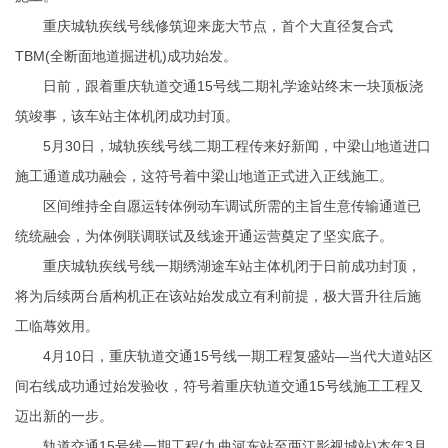
重庆城轨疾线号线修筑迎来庞大节点，首个大直径复合式
TBM(全断面地道掘进机)成功始发。
日前，跟着重庆轨道交通15号线二期礼学途站终末一块顶板浇
筑竣事，该车站主体机闭成功封顶。
5月30日，城轨疾线号线二期工程传来好新闻，中梁山地道进口
施工通道成功融会，这符号着中梁山地道正式进入正线施工。
区间维持全自愿运转体例动车调试所需的主旨生意传输通道已
统统融会，为体例联调联试及线途开通运营奠定了坚实底子。
重庆城轨疾线号线一期绣湖途车站主体机闭于日前成功封顶，
将为后续两台盾构机正在该站始发成立有利前提，极大晋升往后施
工临蓐效用。
4月10日，重庆轨道交通15号线一期工程复盛站—当代大道站区
间右线成功通过始发验收，符号着重庆轨道交通15号线施工工程又
迈出新的一步。
轨道交通15号线一期工程(九曲河东站至两江影视城站)本年3月