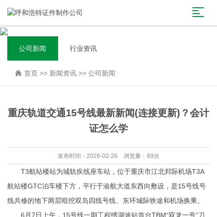
公司新闻
行业资讯
首页
>>
新闻资讯
>>
公司新闻
重庆轨道交通15号线最新新闻(连接更新)？会计
证怎么学
发布时间：2026-02-26 浏览量：89次
T3航站楼站为城轨疾线座车站，位于重庆市江北邦际机场T3A
航站楼GTC泊车楼下方，平行于渝航大道东西向敷设，是15号线号
线共修的地下两层暗挖双岛四线号线、东环城际铁途和机场换乘。
6月7日上午，15号线一期工程绣湖途站首台TBM“双龙一号”刀