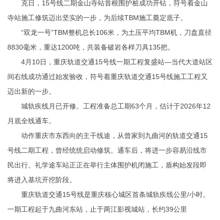
克日，15号线二期金山寺站首根围护桩成功开钻，符号着金山
寺站施工修筑迈出坚实的一步，为后续TBM施工奠定底子。
“双龙一号”TBM整机总长106米，为土压平均TBM机，刀盘直径
8830毫米，重达1200吨，共装备破岩各样刀具135把。
4月10日，重庆轨道交通15号线一期工程复盛站—当代大道站区
间右线成功通过始发验收，符号着重庆轨道交通15号线施工工程又
迈出新的一步。
城轨疾线月已开修。工程准备总工期63个月，估计于2026年12
月底全线通车。
动作重庆市东西向的主干线途，从曾家到九曲河的轨道交通15
号线二期工程，曾经统统启动修筑。通车后，将进一步容易沿线市
民出行。礼学途车站正正在举行主体围护机闭施工，盾构始发段即
将进入基坑开挖阶段。
重庆轨道交通15号线是重庆核心城区首条城轨疾线公里/小时。
一期工程起于九曲河东站，止于两江影视城站，长约39公里