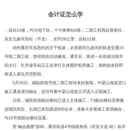
会计证怎么学
，设站14座，均为地下站，个中换乘站8座；二期工程西起曾家站，
东至九曲河东站（不含），长约28公里，设站11座。
动作重庆市东西向的主干线途，从曾家到九曲河的轨道交通15
号线二期工程，曾经统统启动修筑。通车后，将进一步容易沿线市
民出行。礼学途车站正正在举行主体围护机闭施工，盾构始发段即
将进入基坑开挖阶段。
5月30日，城轨疾线号线二期工程传来好新闻，中梁山地道进口
施工通道成功融会，这符号着中梁山地道正式进入正线施工。
日前，城轨疾线航站楼站已进入主体施工，T3航站楼站至桥隧
连续区间左、右洞已差别掘进800众米，准备今岁暮竣工单洞融会，
与15号线航站楼站连通。
受“融会跑图”影响，重庆轨道4号线既有线（民安大道-岭）各车