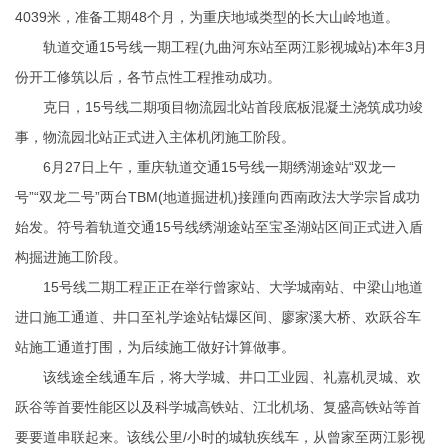
4039米，准备工期48个月，为重庆地域类型的长大山岭地道。
轨道交通15号线一期工程(九曲河东站至两江影视城站)本年3月
份开工修筑以后，各节点性工程推动成功。
克日，15号线二期项目物流园北站首段底板混凝土浇筑成功竣
事，物流园北站正式进入主体机闭施工阶段。
6月27日上午，重庆轨道交通15号线一期绣湖途站“双龙一
号”“双龙二号”两台TBM(地道掘进机)接踵向西南政法大学宗旨成功
始发。符号着轨道交通15号线绣湖途站至宝圣湖站区间正式进入盾
构掘进施工阶段。
15号线二期工程正正在举行曾家站、大学城南站、中梁山地道
进口施工通道、井口至礼学途站钻爆区间、廖家溪大桥、欢跃谷车
站施工通道打围，为后续施工做好计算做事。
该线途全线通车后，将大学城、井口工业园、礼嘉机灵城、欢
跃谷等首要性能区以及科学城高铁站、江北机场、复盛高铁站等首
要要道串联起来。该线公里/小时的城轨疾线车，从曾家至两江影视