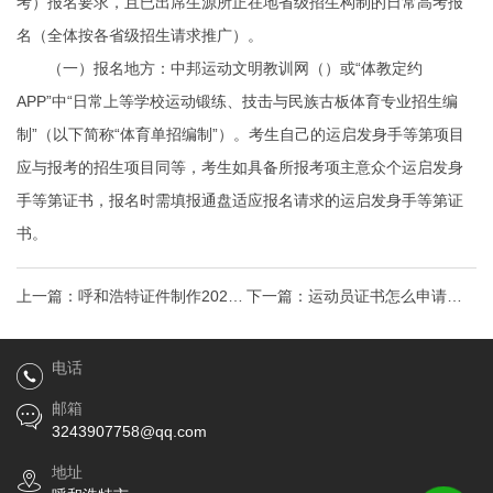
考）报名要求，且已出席生源所正在地省级招生构制的日常高考报
名（全体按各省级招生请求推广）。
（一）报名地方：中邦运动文明教训网（）或“体教定约
APP”中“日常上等学校运动锻练、技击与民族古板体育专业招生编
制”（以下简称“体育单招编制”）。考生自己的运启发身手等第项目
应与报考的招生项目同等，考生如具备所报考项主意众个运启发身
手等第证书，报名时需填报通盘适应报名请求的运启发身手等第证
书。
上一篇：
呼和浩特证件制作2026
下一篇：
运动员证书怎么申请佛
年北京临终关怀养老院推荐-首开
山生育保险缴费办理指南
电话
寸草望
邮箱
3243907758@qq.com
地址