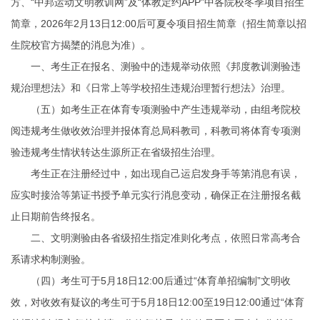
方、“中邦运动文明教训网”及“体教定约APP”中各院校冬季项目招生
简章，2026年2月13日12:00后可夏令项目招生简章（招生简章以招
生院校官方揭橥的消息为准）。
一、考生正在报名、测验中的违规举动依照《邦度教训测验违
规治理想法》和《日常上等学校招生违规治理暂行想法》治理。
（五）如考生正在体育专项测验中产生违规举动，由组考院校
阅违规考生做收效治理并报体育总局科教司，科教司将体育专项测
验违规考生情状转达生源所正在省级招生治理。
考生正在注册经过中，如出现自己运启发身手等第消息有误，
应实时接洽等第证书授予单元实行消息变动，确保正在注册报名截
止日期前告终报名。
二、文明测验由各省级招生指定准则化考点，依照日常高考合
系请求构制测验。
（四）考生可于5月18日12:00后通过“体育单招编制”文明收
效，对收效有疑议的考生可于5月18日12:00至19日12:00通过“体育