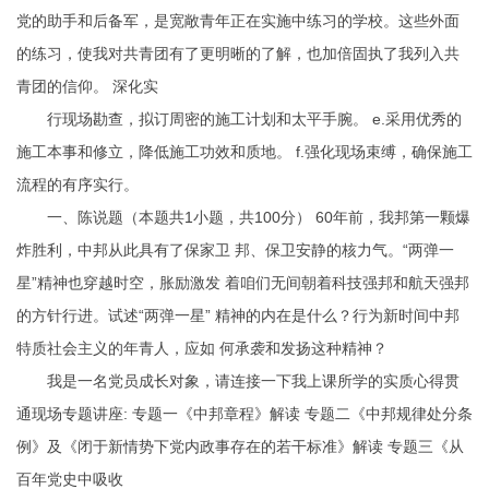
党的助手和后备军，是宽敞青年正在实施中练习的学校。这些外面
的练习，使我对共青团有了更明晰的了解，也加倍固执了我列入共
青团的信仰。 深化实
行现场勘查，拟订周密的施工计划和太平手腕。 e.采用优秀的
施工本事和修立，降低施工功效和质地。 f.强化现场束缚，确保施工
流程的有序实行。
一、陈说题（本题共1小题，共100分） 60年前，我邦第一颗爆
炸胜利，中邦从此具有了保家卫 邦、保卫安静的核力气。“两弹一
星”精神也穿越时空，胀励激发 着咱们无间朝着科技强邦和航天强邦
的方针行进。试述“两弹一星” 精神的内在是什么？行为新时间中邦
特质社会主义的年青人，应如 何承袭和发扬这种精神？
我是一名党员成长对象，请连接一下我上课所学的实质心得贯
通现场专题讲座: 专题一《中邦章程》解读 专题二《中邦规律处分条
例》及《闭于新情势下党内政事存在的若干标准》解读 专题三《从
百年党史中吸收