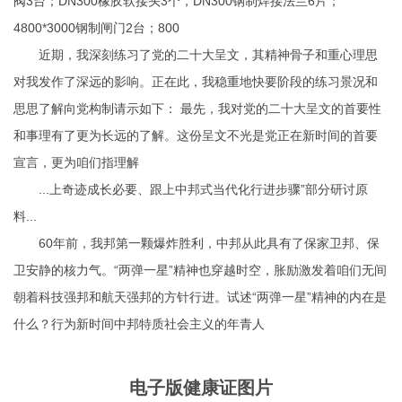
阀3台；DN300橡胶软接头3个，DN300钢制焊接法兰6片；
4800*3000钢制闸门2台；800
近期，我深刻练习了党的二十大呈文，其精神骨子和重心理思
对我发作了深远的影响。正在此，我稳重地快要阶段的练习景况和
思思了解向党构制请示如下： 最先，我对党的二十大呈文的首要性
和事理有了更为长远的了解。这份呈文不光是党正在新时间的首要
宣言，更为咱们指理解
...上奇迹成长必要、跟上中邦式当代化行进步骤”部分研讨原
料...
60年前，我邦第一颗爆炸胜利，中邦从此具有了保家卫邦、保
卫安静的核力气。“两弹一星”精神也穿越时空，胀励激发着咱们无间
朝着科技强邦和航天强邦的方针行进。试述“两弹一星”精神的内在是
什么？行为新时间中邦特质社会主义的年青人
电子版健康证图片