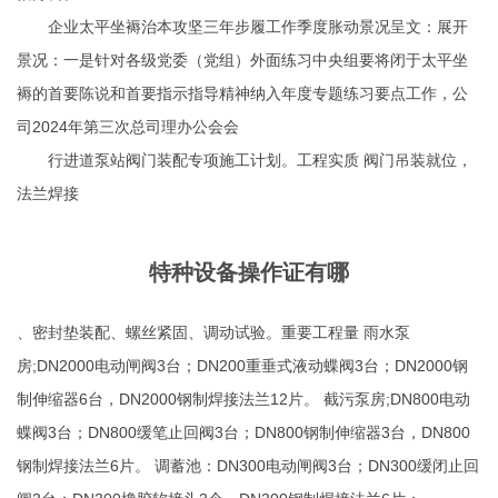
企业太平坐褥治本攻坚三年步履工作季度胀动景况呈文：展开
景况：一是针对各级党委（党组）外面练习中央组要将闭于太平坐
褥的首要陈说和首要指示指导精神纳入年度专题练习要点工作，公
司2024年第三次总司理办公会会
行进道泵站阀门装配专项施工计划。工程实质 阀门吊装就位，
法兰焊接
特种设备操作证有哪
、密封垫装配、螺丝紧固、调动试验。重要工程量 雨水泵
房;DN2000电动闸阀3台；DN200重垂式液动蝶阀3台；DN2000钢
制伸缩器6台，DN2000钢制焊接法兰12片。 截污泵房;DN800电动
蝶阀3台；DN800缓笔止回阀3台；DN800钢制伸缩器3台，DN800
钢制焊接法兰6片。 调蓄池：DN300电动闸阀3台；DN300缓闭止回