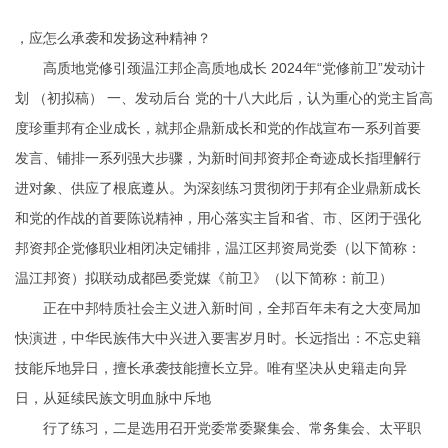
，应怎么承袭和发扬这种精神？
高质地党修引颈温江邦企高质地成长 2024年“党修前卫”发动计
划 （初拟稿） 一、发动后台 党的十八大此后，认为重心的党主旨高
度珍重邦有企业成长，就邦企鼎新成长和党的作战宣布一系列首要
发言、铺排一系列强大步骤，为新时间邦资邦企奇迹成长指理解行
进对象、供应了根底遵从。为深刻练习贯彻闭于邦有企业鼎新成长
和党的作战的首要陈说精神，用心落实主旨和省、市、区闭于强化
邦资邦企党修职业相闭决定铺排，温江区邦资局党委（以下简称：
温江邦资）拟联动成都邑委党媒《前卫》（以下简称：前卫）
正在中邦特质社会主义进入新时间，全邦百年未有之大变局加
快演进，中华民族伟大中兴进入要害岁月时。长远指出：不忘史籍
技能斥地异日，擅长承袭技能擅长立异。唯有坚决从史籍走向异
日，从延续民族文明血脉中斥地
行了练习，二是选用召开党委常委聚集会、常务集会、太平职