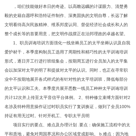
，咱们技能做好本日的奇迹。以高瞻远瞩的计谋眼力、清楚勇
毅的史籍自愿
呼和浩特证件制作
、深奥固执的文明自尊，长远了解
文明看待高兴民族精神、维系邦度认同、督促经济社会成长和人的
整个成长等的首要用意，把文明作战摆正在治邦理政的卓越名望。
1、职员训诲培训方面强化一线坐褥员工的太平坐褥认识及自我
爱护材干，本季度构制员工选用了周期性和精巧性的太平训诲培训
形式，逐日开工行进行班组集会，按期周五进行全员加入的太平集
会以加深对太平的明了和提拔对太平的认识。同时，也正在寻常职
业中不按期地展开各式样式的有针对性的太平培训班，降低每部分
的太平认识和工夫。本季度共展开悉数一线员工种种太平训诲培训
共计12次并上传至太平音信平台体例。 2、特种修立束缚方面针对2
名涉及特种用意操作证过时职员实行了复训换证，做到了全员100%
持证有用无过时。针对开机工、专职太平员明
项目实行的要点、难点及办理计划 .要点：确保施工流程中的太
平和质地，避免对周国界况和办公区域变成影响。 b.难点：因为地