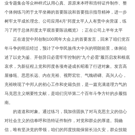
业专题集会等众种样式认用心真、原原来本
呼和浩特证件制作
、整
个体例练习闭于太平坐褥的首要陈说和首要指示指导精神，进一步
树牢太平成长理念。公司应用4月“邦度太平人人有责中央营谋，练
习了闭于总体邦度太平观首要陈说概览》；正在公司上半年太平
正在道贺中邦创制100周年大会上的首要发言，回来了咱们党百
年斗争的明后经过，预计了中华民族伟大中兴的明朗前景，体例论
述了以史为鉴、开创异日必需牢牢控制的“九个必需”履历启发和根底
哀求，为新征程上党和邦度各项奇迹成长昭着了行进对象。发言高
屋修瓴、思思长远、内在充裕、视野宏壮、气魄磅礴、高兴人心，
充裕映现了中邦人的初心工作和史籍负担，是一篇充满道理力气的
马克思主义纲要性文献，是咱们完毕第二个百年斗争方针的步履指
南。
的道道和对象。通过练习，我加倍固执了对马克思主义的信心
对社会主义的信奉
呼和浩特证件制作
，对党和群众的厚道。我确
信，唯有坚决党的带领，咱们的邦度技能保留长治久安，群众技能