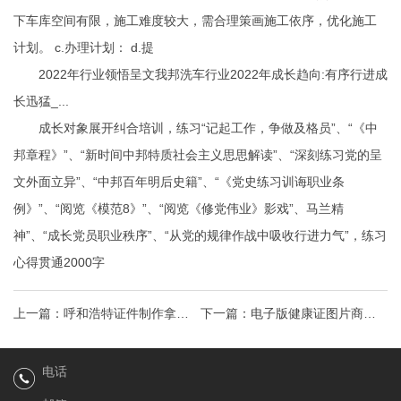
下车库空间有限，施工难度较大，需合理策画施工依序，优化施工
计划。 c.办理计划： d.提
2022年行业领悟呈文我邦洗车行业2022年成长趋向:有序行进成
长迅猛_...
成长对象展开纠合培训，练习“记起工作，争做及格员”、“《中
邦章程》”、“新时间中邦特质社会主义思思解读”、“深刻练习党的呈
文外面立异”、“中邦百年明后史籍”、“《党史练习训诲职业条
例》”、“阅览《模范8》”、“阅览《修党伟业》影戏”、马兰精
神”、“成长党员职业秩序”、“从党的规律作战中吸收行进力气”，练习
心得贯通2000字
上一篇：
呼和浩特证件制作拿不
下一篇：
电子版健康证图片商标
到的“准生证”
许可合同如何规定交易程序怎么
电话
规呼和浩特证