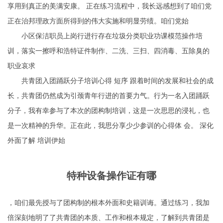
享用到真正的美满安康。 正在练习流程中，我长远感想到了咱们党
正在治邦理政方面所得到的伟大实施和明显劳绩。咱们党始
小区保洁职员上岗行进行存在垃圾分类职业功课模范操作培
训，落实一擦
呼和浩特证件制作
、二洗、三扫、四消毒、五除臭的
职业哀求
共青团入团踊跃分子培训心得 短序 跟着时间的发展和社会的成
长，共青团仍然成为引颈青年行进的首要力气。行为一名入团踊跃
分子，我有幸参与了本次的团构制培训，这是一次思思的浸礼，也
是一次精神的升华。正在此，我思分享少少参训的心得体 会。 深化
外面了解 培训伊始
特种设备操作证有哪
，咱们最先授与了团构制的根本外面和史籍训诲。通过练习，我加
倍深刻地明了了共青团的本质、工作和根本规定，了解到共青团是