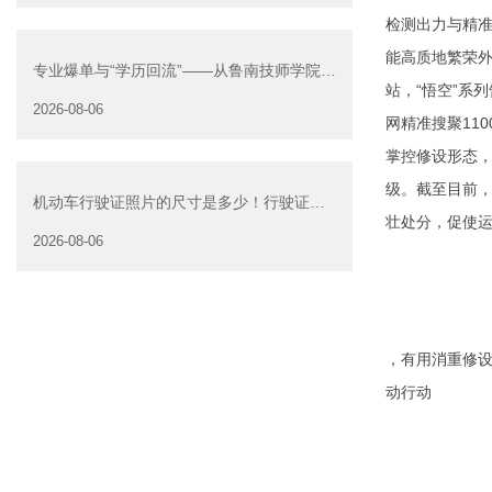
检测出力与精准
能高质地繁荣外
专业爆单与“学历回流”——从鲁南技师学院透
站，“悟空”系
视技能社会的深层转
2026-08-06
网精准搜聚11
掌控修设形态，
级。截至目前，
机动车行驶证照片的尺寸是多少！行驶证照
壮处分，促使运
片大小
2026-08-06
，有用消重修设
动行动