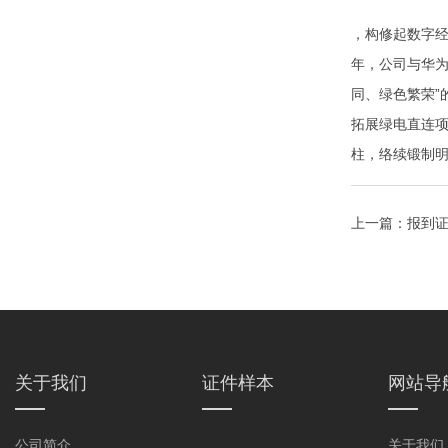
，构修起数字经
年，公司与华为
同、绿色繁荣
拓展绿电直连项
柱，络续锻制
上一篇：
报到证
关于我们
证件样本
网站导
公司简介
关于我们