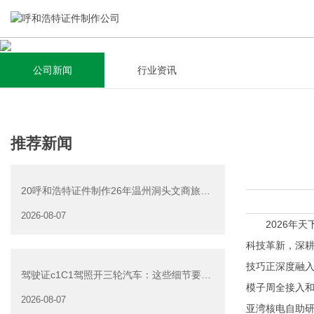
公司新闻
行业资讯
关于我们
新闻资讯
集研发，设计，制造，安装于一体，多元化的定制需求，为上
全自动流水线规模化生产，准时按期交货，年生产能力超过
推荐新闻
千家企业提供过专业定制服务！
40W万方米以上，拥有遍布全国的商务合作伙伴和较为完善的
经营渠道。
20呼和浩特证件制作26年温州洞头文商旅游
查看详情
产业发展有限公司公
2026-08-07
查看详情
2026年天下
科技革新，深耕
技巧正深度融入
驾驶证c1C1驾照开三轮汽车：这些细节要注
模子周全接入和
意
2026-08-07
亚湾核电自助研