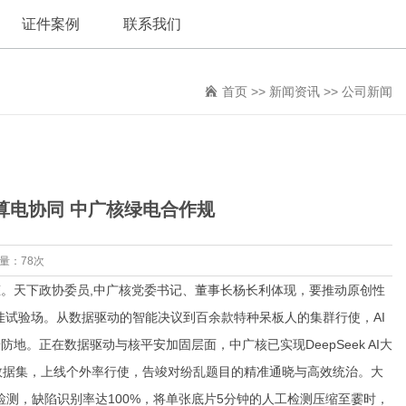
证件案例
联系我们
首页
>>
新闻资讯
>>
公司新闻
算电协同 中广核绿电合作规
览量：78次
态。天下政协委员,中广核党委书记、董事长杨长利体现，要推动原创性
佳试验场。从数据驱动的智能决议到百余款特种呆板人的集群行使，AI
。正在数据驱动与核平安加固层面，中广核已实现DeepSeek AI大
数据集，上线个外率行使，告竣对纷乱题目的精准通晓与高效统治。大
检测，缺陷识别率达100%，将单张底片5分钟的人工检测压缩至霎时，