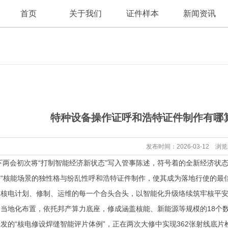
首页
关于我们
证件样本
新闻资讯
公司新闻
公司简介
特种设备操作证呼和浩特证件制作有哪
行业资讯
发布时间：2026-03-12 浏
两会初次将“打制智能经济新状态”写入管事陈述，符号着的全新经济状
“核能场景的独性格与纷乱性
呼和浩特证件制作
，使其成为落地行使的最
核电计划、修制、运维的每一个合头合头，以智能化升级络续筑牢核平安防地
当地化布置，依托邦产算力底座，修成涵盖核能、新能源等规模的18个
发的“核电修设焊缝智能评片体例”，正在两次大修中实现362张射线底片