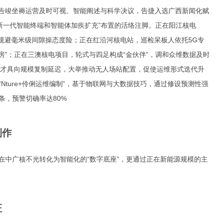
模告竣坐褥运营及时可视、智能阐述与科学决议，告捷入选广西新闻化赋
新一代智能终端和智能体加疾扩充”布置的活络注脚。正在阳江核电
同时规避毫米级间隙操态度险；正在红沿河核电站，巡检呆板人依托5G专
房”；正在三澳核电项目，轮式与四足构成“金伙伴”，调和众维数据及时
I才具向规模复制延迟，大举推动无人场站配置，促使运维形式迭代升
ture+伶俐运维编制”，基于物联网与大数据技巧，通过修设预测性强
条，预警切确率达80%
制作
在中广核不光转化为智能化的“数字底座”，更通过正在新能源规模的主
证