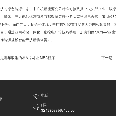
济的绿色能源生态。中广核新能源公司精准对接数据中央头部企业，以绿
、腾讯、三大电信运营商及万邦数据等行业龙头完毕绿电合营，范围超3
”的标杆。面向异日，杨长利体现，中广核将紧扣邦度超大范围智算集群、
目，通过源网荷储一体化、虚拟电厂等技巧手腕，加疾构修“算力—”深
明净能源规模智能经济新质坐褥力。
是哪年取消的看A片网址 MBA智库
下一篇：
电话
航
邮箱
3243907758@qq.com