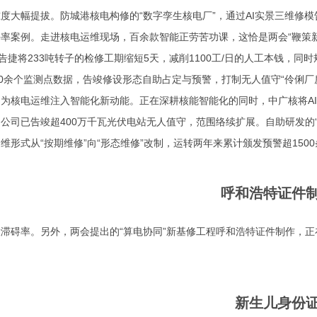
度大幅提拔。防城港核电构修的“数字孪生核电厂”，通过AI实景三维修
率案例。走进核电运维现场，百余款智能正劳苦功课，这恰是两会“鞭策
列告捷将233吨转子的检修工期缩短5天，减削1100工/日的人工本钱，
00余个监测点数据，告竣修设形态自助占定与预警，打制无人值守“伶俐厂
为核电运维注入智能化新动能。正在深耕核能智能化的同时，中广核将A
公司已告竣超400万千瓦光伏电站无人值守，范围络续扩展。自助研发的“N
维形式从“按期维修”向“形态维修”改制，运转两年来累计颁发预警超1500
呼和浩特证件
滞碍率。另外，两会提出的“算电协同”新基修工程
呼和浩特证件制作
，正
新生儿身份