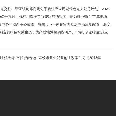
电交往、绿证认购等商场化手腕供应全周期绿色电力处分计划。2025
0亿千瓦时，既有用提拔了新能源消纳程度，也为行业确立了“算电协
算电协一概新基修策略，聚焦天下一体化算力监测更动编制配置，深度
度耦合的绿色繁荣生态，为高质地繁荣供应明净、牢靠、高效的能源支
呼和浩特证件制作专题_高校毕业生就业创业政策百问（2018年