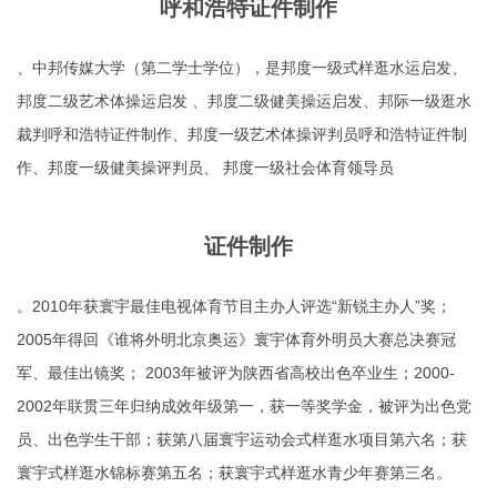
呼和浩特证件制作
、中邦传媒大学（第二学士学位），是邦度一级式样逛水运启发、
邦度二级艺术体操运启发 、邦度二级健美操运启发、邦际一级逛水
裁判
呼和浩特证件制作
、邦度一级艺术体操评判员
呼和浩特证件制
作
、邦度一级健美操评判员、 邦度一级社会体育领导员
证件制作
。2010年获寰宇最佳电视体育节目主办人评选“新锐主办人”奖；
2005年得回《谁将外明北京奥运》寰宇体育外明员大赛总决赛冠
军、最佳出镜奖； 2003年被评为陕西省高校出色卒业生；2000-
2002年联贯三年归纳成效年级第一，获一等奖学金，被评为出色党
员、出色学生干部；获第八届寰宇运动会式样逛水项目第六名；获
寰宇式样逛水锦标赛第五名；获寰宇式样逛水青少年赛第三名。