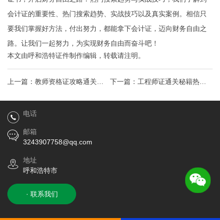
会计证的重要性、热门搜索趋势、实战技巧以及真实案例。相信只
要我们掌握好方法，付出努力，都能拿下会计证，迈向财务自由之
路。让我们一起努力，为实现财务自由而奋斗吧！
本文由
呼和浩特证件制作
编辑，转载请注明。
上一篇：
教师资格证攻略通关，
下一篇：
工程师证通关秘籍热门
开启你的教育梦想之旅！热门考
证书，助你职场一路绿灯
电话
点，助你成为魅力教师
邮箱
3243907758@qq.com
地址
呼和浩特市
· 联系我们