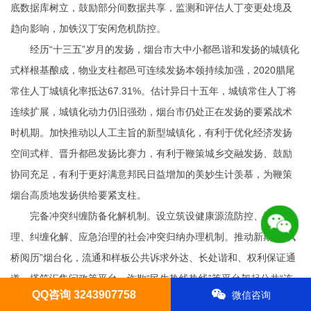
底数据库树立，鼓励部分间数据共享，监测和评估人丁变更处境及
趋向影响，加铁汉丁安闲危机防控。
经历“十三五”岁月的发扬，烟台市大中小都邑谐和发扬的城镇化
式样根基酿成，物业支柱都邑可连续发扬本领持续加强，2020腊尾
常住人丁城镇化率抵达67.31%。估计异日十五年，城镇常住人丁将
连续扩展，城镇化动力仍旧强劲，烟台市仍处正在发扬的要紧战术
时机期。加快推动以人工主旨的新型城镇化，有利于优化经济发扬
空间式样、晋升都邑发扬比赛力，有利于鞭策城乡交融发扬、鼓励
协同充足，有利于更好满意邦民日益增加的美妙生计羡慕，为鞭策
烟台高质地发扬供给要紧支柱。
完备冲突纠缠防备化解机制。设立筑设健康源流防控、排查梳
理、纠缠化解、应急治理的社会冲突归纳办理机制。推动新期间“枫
桥阅历”烟台化，流通和样板公共诉求外达、长处谐和、权利保证通
道。搭筑汇集问政等平台，诈欺“民生热线热线”等平台架起公共“连
QQ咨询 3243907758
微信咨询
心桥”。完备转圜、仲裁、行政裁决、行政复议、诉讼等有机相接的