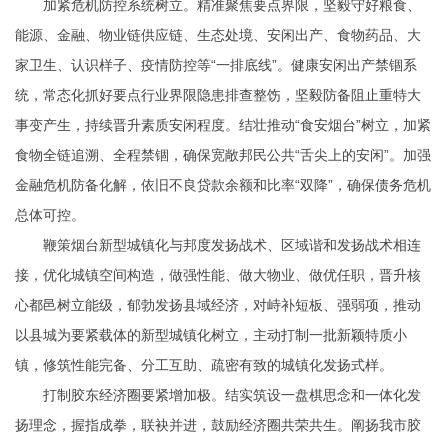
加紧危机防控系统树立。精准聚焦要点界限，坚毅守好粮食、
能源、金融、物业链供应链、生态处境、安闲出产、食物药品、大
家卫生、认识样子、疫情防控等“一排底线”。健康安闲出产禁锢系
统，常态化抓好要点行业界限隐患排查整饬，坚毅防备阻止重特大
事变产生，持续晋升素质安闲程度。结壮推动“食安烟台”树立，加紧
食物全链追溯、全程禁锢，确保宽敞邦民公共“舌尖上的安闲”。加强
金融危机防备化解，依旧不良贷款余额和比率“双降”，确保债务危机
总体可控。
鞭策烟台新型城镇化与邦度发扬战术、区域谐和发扬战术相连
接，优化城镇空间构造，做强性能、做大物业、做优任职，晋升核
心都邑树立能级，郁勃发扬县域经济，对峙补短板、强弱项，推动
以县城为要紧载体的新型城镇化树立，主动打制一批新颖特质小
镇，修筑性能完备、分工互助、疏密有致的城镇化发扬式样。
打制胶东经济圈要紧增加极。结实筑设一盘棋思念和一体化发
扬理念，握指成拳，联袂并进，鼓励经济圈共荣共生。阐扬我市胶