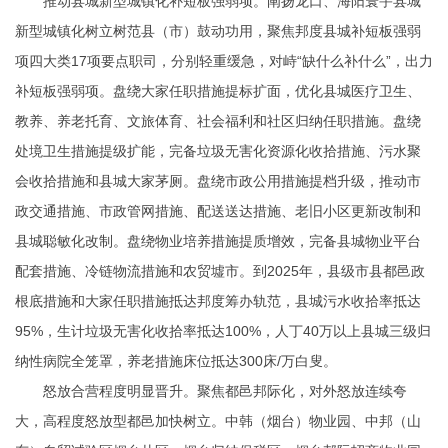
推动县城新型城镇化补短板强弱项。阐扬龙口、海阳寰宇县城
新型城镇化树立树范县（市）鼓动功用，聚焦邦度县城补短板强弱
项四大类17项要点职司，分别轻重缓急，对峙“缺什么补什么”，出力
补短板强弱项。盘绕大家任职措施提标扩面，优化县城医疗卫生、
教养、养老托育、文旅体育、社会福利和社区归纳任职措施。盘绕
处境卫生措施提级扩能，完备垃圾无害化资源化收拾措施、污水聚
会收拾措施和县城大家茅厕。盘绕市政公用措施提档升级，推动市
政交通措施、市政管网措施、配送送达措施、老旧小区更新改制和
县城聪敏化改制。盘绕物业培养措施提质增效，完备县城物业平台
配套措施、冷链物流措施和农贸墟市。到2025年，县级市县都邑政
根底措施和大家任职措施抵达邦度筹办轨范，县城污水收拾率抵达
95%，生计垃圾无害化收拾率抵达100%，人丁40万以上县城三级归
纳性病院全笼罩，养老措施床位抵达300床/万白叟。
怒放合营程度明显晋升。聚焦都邑邦际化，对外怒放连续夸
大，高程度怒放型都邑加快树立。中韩（烟台）物业园、中邦（山