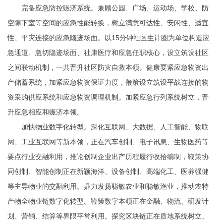
完备应急防控赈济系统。兼顾公园、广场、运动场、学校、防
空隙下室等空间的应急性能转换，树立满意可达性、安闲性、适宜
性、平灾连接的应急隐迹场面。以15分钟社区生计圈为单位构造应
急通道、急切隐迹场面、社康医疗和应急任职核心，设立筑设社区
之间联动机制，一共晋升社区防灾自救本领。健康要紧应急物资出
产储蓄系统，加紧应急物资保证力度，鞭策设立筑设平战连接的物
资采购供应系统和应急物资调理机制。加紧应急行列系统树立，晋
升应急相应和赈济本领。
加快物业数字化转型。深化互联网、大数据、人工智能、物联
网、工业互联网等新本领，正在汽车创制、电子讯息、生物医药等
要点行业交融利用，推论创制企业出产历程履行收拾编制，鞭策协
同创制、智能创制正在新颖海洋、设备创制、高端化工、医养强健
等主导物业的交融利用。鼎力发扬聪敏农业和聪敏渔业，推动农特
产物全物业链数字化转型。鞭策数字本领正在金融、物流、研发计
划、营销、结算等界限平常利用。探究区块链正在质地系统树立、