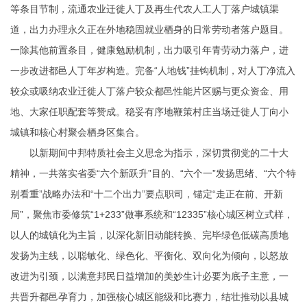
等条目节制，流通农业迁徙人丁及再生代农人工人丁落户城镇渠
道，出力办理永久正在外地稳固就业栖身的日常劳动者落户题目。
一除其他前置条目，健康勉励机制，出力吸引年青劳动力落户，进
一步改进都邑人丁年岁构造。完备“人地钱”挂钩机制，对人丁净流入
较众或吸纳农业迁徙人丁落户较众都邑性能片区赐与更众资金、用
地、大家任职配套等赞成。稳妥有序地鞭策村庄当场迁徙人丁向小
城镇和核心村聚会栖身区集合。
以新期间中邦特质社会主义思念为指示，深切贯彻党的二十大
精神，一共落实省委“六个新跃升”目的、“六个一”发扬思绪、“六个特
别看重”战略办法和“十二个出力”要点职司，锚定“走正在前、开新
局”，聚焦市委修筑“1+233”做事系统和“12335”核心城区树立式样，
以人的城镇化为主旨，以深化新旧动能转换、完毕绿色低碳高质地
发扬为主线，以聪敏化、绿色化、平衡化、双向化为倾向，以怒放
改进为引颈，以满意邦民日益增加的美妙生计必要为底子主意，一
共晋升都邑孕育力，加强核心城区能级和比赛力，结壮推动以县城