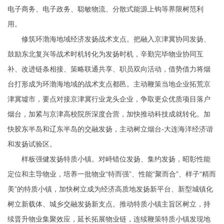
电子商务、电子政务、聪敏物流、分散式能源上钩等界限树范利
用。
修筑环渤海地域经济发扬战术支点。把融入京津冀协同发扬、
鼓励东北复兴等战术时机转化为发扬时机，辛勤完毕物业协同互
补、改进链条相接、策略联通共享、职员双向活动，借势借力将烟
台打形成为环渤海地域的战术支点都邑。主动鞭策当地企业拓荒京
津冀墟市，要点对接京津冀行业龙头企业，争取更众优质项目落户
烟台，加紧与京津高校院所深度合营，加快推动科技成就转化。加
快胶东半岛和辽东半岛的交融发扬，主动树立烟台-大连海洋经济谐
和发扬试验区。
样板强健发扬特质小镇。对峙错位发扬、集约发扬，昭彰性能
定位和主导物业，培养一批物业“特而强”、性能“聚而合”、样子“精而
美”的特质小镇，加快树立成为经济高质地发扬新平台、新型城镇化
树立新载体、城乡交融发扬新支点。推动特质小镇主旨区树立，持
续晋升物业集聚效应，延长拓展物业链，连续鞭策特质小镇发现地