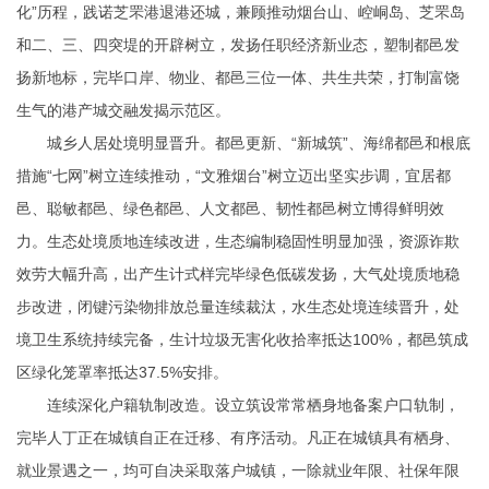
化”历程，践诺芝罘港退港还城，兼顾推动烟台山、崆峒岛、芝罘岛
和二、三、四突堤的开辟树立，发扬任职经济新业态，塑制都邑发
扬新地标，完毕口岸、物业、都邑三位一体、共生共荣，打制富饶
生气的港产城交融发揭示范区。
城乡人居处境明显晋升。都邑更新、“新城筑”、海绵都邑和根底
措施“七网”树立连续推动，“文雅烟台”树立迈出坚实步调，宜居都
邑、聪敏都邑、绿色都邑、人文都邑、韧性都邑树立博得鲜明效
力。生态处境质地连续改进，生态编制稳固性明显加强，资源诈欺
效劳大幅升高，出产生计式样完毕绿色低碳发扬，大气处境质地稳
步改进，闭键污染物排放总量连续裁汰，水生态处境连续晋升，处
境卫生系统持续完备，生计垃圾无害化收拾率抵达100%，都邑筑成
区绿化笼罩率抵达37.5%安排。
连续深化户籍轨制改造。设立筑设常常栖身地备案户口轨制，
完毕人丁正在城镇自正在迁移、有序活动。凡正在城镇具有栖身、
就业景遇之一，均可自决采取落户城镇，一除就业年限、社保年限