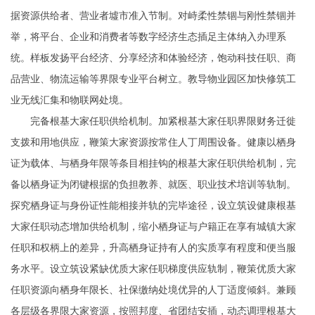
据资源供给者、营业者墟市准入节制。对峙柔性禁锢与刚性禁锢并
举，将平台、企业和消费者等数字经济生态插足主体纳入办理系
统。样板发扬平台经济、分享经济和体验经济，饱动科技任职、商
品营业、物流运输等界限专业平台树立。教导物业园区加快修筑工
业无线汇集和物联网处境。
完备根基大家任职供给机制。加紧根基大家任职界限财务迁徙
支拨和用地供应，鞭策大家资源按常住人丁周围设备。健康以栖身
证为载体、与栖身年限等条目相挂钩的根基大家任职供给机制，完
备以栖身证为闭键根据的负担教养、就医、职业技术培训等轨制。
探究栖身证与身份证性能相接并轨的完毕途径，设立筑设健康根基
大家任职动态增加供给机制，缩小栖身证与户籍正在享有城镇大家
任职和权柄上的差异，升高栖身证持有人的实质享有程度和便当服
务水平。设立筑设紧缺优质大家任职梯度供应轨制，鞭策优质大家
任职资源向栖身年限长、社保缴纳处境优异的人丁适度倾斜。兼顾
各层级各界限大家资源，按照邦度、省团结安插，动态调理根基大