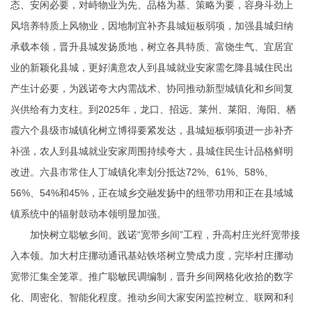
态、安闲必要，对峙物业为先、品格为基、策略为要，容身斗劲上
风培养特质上风物业，因地制宜补齐县城短板弱项，加强县城归纳
承载本领，晋升县城发扬质地，树立各具特质、富饶生气、宜居宜
业的新颖化县城，更好满意农人到县城就业安家需乞降县城住民出
产生计必要，为践诺夸大内需战术、协同推动新型城镇化和乡间复
兴供给有力支柱。到2025年，龙口、招远、莱州、莱阳、海阳、栖
霞六个县级市城镇化树立博得要紧发达，县城短板弱项进一步补齐
补强，农人到县城就业安家周围持续夸大，县城住民生计品格鲜明
改进。六县市常住人丁城镇化率划分抵达72%、61%、58%、
56%、54%和45%，正在城乡交融发扬中的纽带功用和正在县域城
镇系统中的辐射鼓动本领明显加强。
加快树立聪敏乡间。践诺“宽带乡间”工程，升高村庄光纤宽带接
入本领。加大村庄挪动通讯基站铁塔树立赞成力度，完毕村庄挪动
宽带汇集全笼罩。推广聪敏民调编制，晋升乡间网格化收拾的数字
化、周密化、智能化程度。推动乡间大家安闲监控树立、联网和利