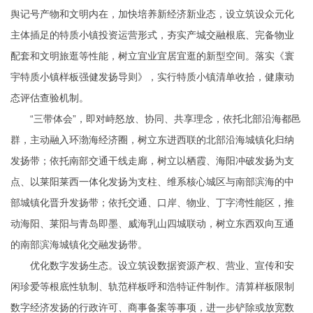
舆记号产物和文明内在，加快培养新经济新业态，设立筑设众元化
主体插足的特质小镇投资运营形式，夯实产城交融根底、完备物业
配套和文明旅逛等性能，树立宜业宜居宜逛的新型空间。落实《寰
宇特质小镇样板强健发扬导则》，实行特质小镇清单收拾，健康动
态评估查验机制。
“三带体会”，即对峙怒放、协同、共享理念，依托北部沿海都邑
群，主动融入环渤海经济圈，树立东进西联的北部沿海城镇化归纳
发扬带；依托南部交通干线走廊，树立以栖霞、海阳冲破发扬为支
点、以莱阳莱西一体化发扬为支柱、维系核心城区与南部滨海的中
部城镇化晋升发扬带；依托交通、口岸、物业、丁字湾性能区，推
动海阳、莱阳与青岛即墨、威海乳山四城联动，树立东西双向互通
的南部滨海城镇化交融发扬带。
优化数字发扬生态。设立筑设数据资源产权、营业、宣传和安
闲珍爱等根底性轨制、轨范样板
呼和浩特证件制作
。清算样板限制
数字经济发扬的行政许可、商事备案等事项，进一步铲除或放宽数