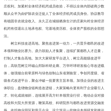
庄权利。加紧村全体经济机闭成员收拾，不得以全体内部磋商少数
顺从众半为由铲除农业迁徙人丁全体经济机闭成员身份。协议教导
有稳固非农就业收入、永久正在城镇栖身生计的庄家向村全体经济
机闭有偿退出土地承包权、宅基地资历权、全体资产股权的全部想
法。
树立科技改进高地。聚焦改进第一动力，一共晋升都邑的改进
本领和物业比赛力。鼎力鼓励人才集聚，连续扩展都邑人才总量，
打制人才集合高地。加大大家研发平台进入，树立高能级改进平
台，高轨范树立环磁山邦际科研走廊、万华环球研发核心等改进载
体，做强烟台前辈原料与绿色创制山东省测验室，争创邦度级、省
级各式改进平台，聚会冲破一批要害主旨本领。加强企业的改进主
体职位，盘绕物业链构造改进链，大家策略向更有利于企业吸引人
才、转化成就倾斜，连续展开高方针本领营业行径，饱动企业对接
高校和大院大所资源，鞭策高校、科研院所与都邑改进资源交融发
扬。依托物业园区和骨干企业，设立筑设一批物业本领研发和推论