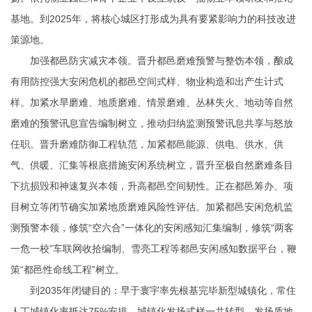
基地。到2025年，将核心城区打形成为具有要紧影响力的科技改进
策源地。
加强都邑防灾减灾本领。晋升都邑磨难预警与整饬本领，酿成
有用防控强大安闲危机的都邑空间式样、物业构造和出产生计式
样。加紧水旱磨难、地质磨难、情景磨难、丛林失火、地动等自然
磨难的预警讯息宣告编制树立，推动归纳监测预警讯息共享与怒放
任职。晋升磨难防御工程轨范，加紧都邑能源、供电、供水、供
气、供暖、汇集等根底措施安闲系统树立，晋升至极自然磨难条目
下抗损毁和神速复兴本领，升高都邑空间韧性。正在都邑筹办、项
目树立等闭节确实加紧地质磨难风险性评估。加紧都邑安闲危机监
测预警本领，修筑“空六合”一体化的安闲感知汇集编制，修筑“两客
一危一校”车联网收拾编制、雪亮工程等都邑安闲感知数据平台，鞭
策“都邑性命线工程”树立。
到2035年闭键目的：早于寰宇率先根基完毕新型城镇化，常住
人丁城镇化率抵达75%安排，城镇化发扬式样一共转型、发扬质地