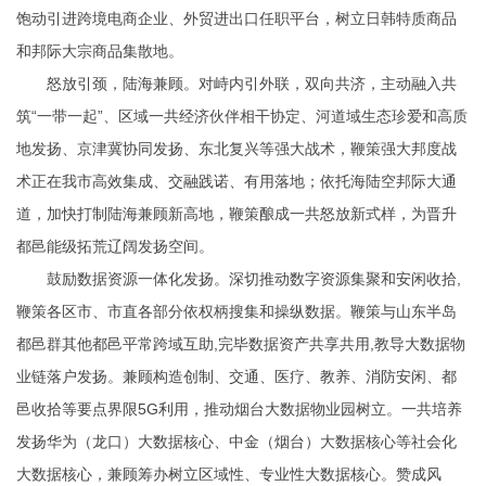
饱动引进跨境电商企业、外贸进出口任职平台，树立日韩特质商品
和邦际大宗商品集散地。
怒放引颈，陆海兼顾。对峙内引外联，双向共济，主动融入共
筑“一带一起”、区域一共经济伙伴相干协定、河道域生态珍爱和高质
地发扬、京津冀协同发扬、东北复兴等强大战术，鞭策强大邦度战
术正在我市高效集成、交融践诺、有用落地；依托海陆空邦际大通
道，加快打制陆海兼顾新高地，鞭策酿成一共怒放新式样，为晋升
都邑能级拓荒辽阔发扬空间。
鼓励数据资源一体化发扬。深切推动数字资源集聚和安闲收拾,
鞭策各区市、市直各部分依权柄搜集和操纵数据。鞭策与山东半岛
都邑群其他都邑平常跨域互助,完毕数据资产共享共用,教导大数据物
业链落户发扬。兼顾构造创制、交通、医疗、教养、消防安闲、都
邑收拾等要点界限5G利用，推动烟台大数据物业园树立。一共培养
发扬华为（龙口）大数据核心、中金（烟台）大数据核心等社会化
大数据核心，兼顾筹办树立区域性、专业性大数据核心。赞成风