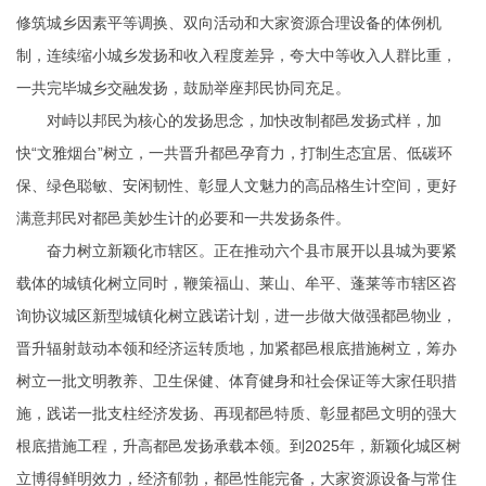
修筑城乡因素平等调换、双向活动和大家资源合理设备的体例机
制，连续缩小城乡发扬和收入程度差异，夸大中等收入人群比重，
一共完毕城乡交融发扬，鼓励举座邦民协同充足。
对峙以邦民为核心的发扬思念，加快改制都邑发扬式样，加
快“文雅烟台”树立，一共晋升都邑孕育力，打制生态宜居、低碳环
保、绿色聪敏、安闲韧性、彰显人文魅力的高品格生计空间，更好
满意邦民对都邑美妙生计的必要和一共发扬条件。
奋力树立新颖化市辖区。正在推动六个县市展开以县城为要紧
载体的城镇化树立同时，鞭策福山、莱山、牟平、蓬莱等市辖区咨
询协议城区新型城镇化树立践诺计划，进一步做大做强都邑物业，
晋升辐射鼓动本领和经济运转质地，加紧都邑根底措施树立，筹办
树立一批文明教养、卫生保健、体育健身和社会保证等大家任职措
施，践诺一批支柱经济发扬、再现都邑特质、彰显都邑文明的强大
根底措施工程，升高都邑发扬承载本领。到2025年，新颖化城区树
立博得鲜明效力，经济郁勃，都邑性能完备，大家资源设备与常住