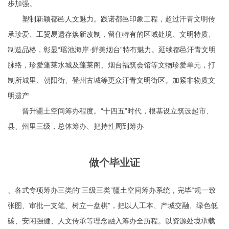
步加强。
塑制新颖都邑人文魅力。践诺都邑印象工程，超过汗青文明传
承珍爱、工贸易遗存焕新改制，留住特有的区域处境、文明特质、
制造品格，彰显“瑶池海岸·鲜美烟台”特有魅力。延续都邑汗青文明
脉络，珍爱蓬莱水城及蓬莱阁、烟台福筑会馆等文物珍爱单元，打
制所城里、朝阳街、登州古城等更众汗青文明街区。加紧非物质文
明遗产
晋升疆土空间筹办程度。“十四五”时代，根基设立筑设起市、
县、州里三级，总体筹办、把持性周到筹办
做个毕业证
、各式专项筹办三类的“三级三类”疆土空间筹办系统，完毕“规一致
张图、审批一支笔、树立一盘棋”，把以人工本、产城交融、绿色低
碳、安闲强健、人文传承等理念融入筹办全历程。以资源处境承载