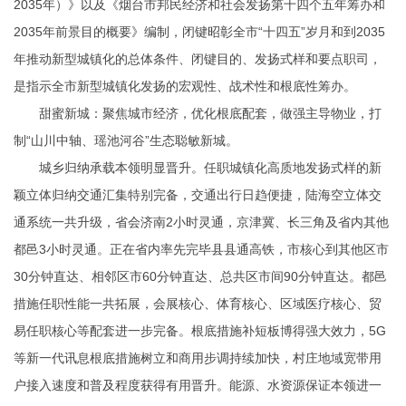
2035年）》以及《烟台市邦民经济和社会发扬第十四个五年筹办和
2035年前景目的概要》编制，闭键昭彰全市“十四五”岁月和到2035
年推动新型城镇化的总体条件、闭键目的、发扬式样和要点职司，
是指示全市新型城镇化发扬的宏观性、战术性和根底性筹办。
甜蜜新城：聚焦城市经济，优化根底配套，做强主导物业，打
制“山川中轴、瑶池河谷”生态聪敏新城。
城乡归纳承载本领明显晋升。任职城镇化高质地发扬式样的新
颖立体归纳交通汇集特别完备，交通出行日趋便捷，陆海空立体交
通系统一共升级，省会济南2小时灵通，京津冀、长三角及省内其他
都邑3小时灵通。正在省内率先完毕县县通高铁，市核心到其他区市
30分钟直达、相邻区市60分钟直达、总共区市间90分钟直达。都邑
措施任职性能一共拓展，会展核心、体育核心、区域医疗核心、贸
易任职核心等配套进一步完备。根底措施补短板博得强大效力，5G
等新一代讯息根底措施树立和商用步调持续加快，村庄地域宽带用
户接入速度和普及程度获得有用晋升。能源、水资源保证本领进一