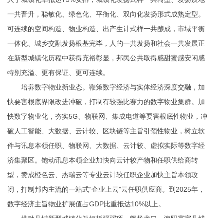
一共晋升，聪敏化、绿色化、平衡化、双向化发扬形式成熟定型。
可连续的空间构造、物业构造、出产生计式样一共酿成，市域平衡
一体化、城乡交融发扬根基完毕，人的一共发扬和社会一共发展正
在新型城镇化历程中获得充裕彰显，邦民公共取得感甜蜜感安闲感
特别充溢、更有保证、更可连续。
培养数字物业新业态。鞭策数字经济与实体经济深度交融，加
快要害根底界限改进冲破，打制有较强比赛力的数字物业集群。加
快数字物业化，夯实5G、物联网、集成电道等要害根底性物业，冲
破人工智能、大数据、云计较、区块链等主旨引颈性物业，树立软
件与讯息本领任职、物联网、大数据、云计较、虚拟实际等数字经
济集聚区。饱动讯息本领企业加快向云计较产物和任职供给商转
型，赞成橙色云、杰瑞云等专业云计较任职企业加快主旨本领攻
闭，打制邦内主流的一站式“企业上云”云任职供应商。到2025年，
数字经济主旨物业扩展值占GDP比重抵达10%以上。