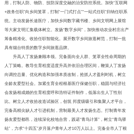
用，打制人防、物防、技防深度交融的治安防控系统。加快“互联网
+政务任职”向乡间笼罩，打制“一门式打点”“一站式任职”归纳任职系
统。主动发扬长途医疗，加快乡间数字藏书楼、乡间文明网上展馆
等大家文明汇集载体树立。发扬“数字乡间”，加快推动农业村庄出产
筹备精准化、收拾任职智能化。展开数字乡间旅逛树范，打制一批
具有烟台特质的数字乡间旅逛品牌。
升高人丁发扬兼顾本领。完备面向全人群、笼罩全性命周期的
人丁策略。教导生育程度适度升高并依旧合理区间，鞭策人丁发扬
向调控总量、优化构造和加强本质改制，抢抓人才盈利时机，树立
全龄友爱型社会。加紧生育全程根基医疗保健任职，稳固与经济社
会发扬相成婚的生育程度
呼和浩特证件制作
，低落出生人丁性别
比。树立人才收拾改造试验区，创筑 邦度级吸引和集聚人才平台，
完备高精尖缺人才引进机制，营制最美人才发扬生态。打制青年发
扬友爱型都邑，连续深化校地合营，践诺“青鸟计算”，树立“青鸟驿
站”，力求“十四五”岁月落户青年人才10万人以上。完备全市人丁根