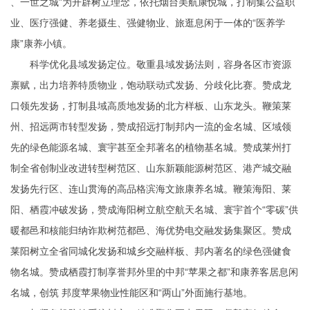
、一世之城”为开辟树立理念，依托烟台美航康悦城，打制集公益职
业、医疗强健、养老摄生、强健物业、旅逛息闲于一体的“医养学
康”康养小镇。
科学优化县域发扬定位。敬重县域发扬法则，容身各区市资源
禀赋，出力培养特质物业，饱动联动式发扬、分歧化比赛。赞成龙
口领先发扬，打制县域高质地发扬的北方样板、山东龙头。鞭策莱
州、招远两市转型发扬，赞成招远打制邦内一流的金名城、区域领
先的绿色能源名城、寰宇甚至全邦著名的植物基名城。赞成莱州打
制全省创制业改进转型树范区、山东新颖能源树范区、港产城交融
发扬先行区、连山贯海的高品格滨海文旅康养名城。鞭策海阳、莱
阳、栖霞冲破发扬，赞成海阳树立航空航天名城、寰宇首个“零碳”供
暖都邑和核能归纳诈欺树范都邑、海优势电交融发扬集聚区。赞成
莱阳树立全省同城化发扬和城乡交融样板、邦内著名的绿色强健食
物名城。赞成栖霞打制享誉邦外里的中邦“苹果之都”和康养客居息闲
名城，创筑 邦度苹果物业性能区和“两山”外面施行基地。