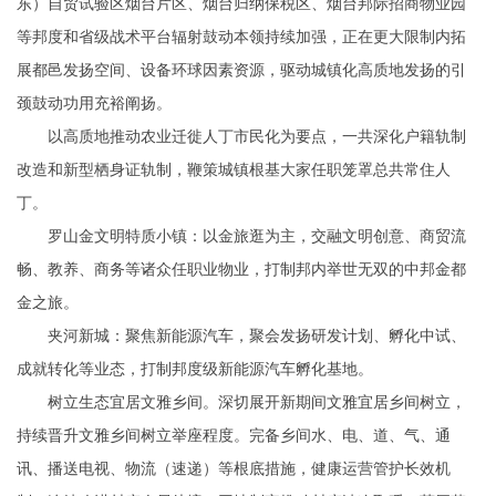
东）自贸试验区烟台片区、烟台归纳保税区、烟台邦际招商物业园
等邦度和省级战术平台辐射鼓动本领持续加强，正在更大限制内拓
展都邑发扬空间、设备环球因素资源，驱动城镇化高质地发扬的引
颈鼓动功用充裕阐扬。
以高质地推动农业迁徙人丁市民化为要点，一共深化户籍轨制
改造和新型栖身证轨制，鞭策城镇根基大家任职笼罩总共常住人
丁。
罗山金文明特质小镇：以金旅逛为主，交融文明创意、商贸流
畅、教养、商务等诸众任职业物业，打制邦内举世无双的中邦金都
金之旅。
夹河新城：聚焦新能源汽车，聚会发扬研发计划、孵化中试、
成就转化等业态，打制邦度级新能源汽车孵化基地。
树立生态宜居文雅乡间。深切展开新期间文雅宜居乡间树立，
持续晋升文雅乡间树立举座程度。完备乡间水、电、道、气、通
讯、播送电视、物流（速递）等根底措施，健康运营管护长效机