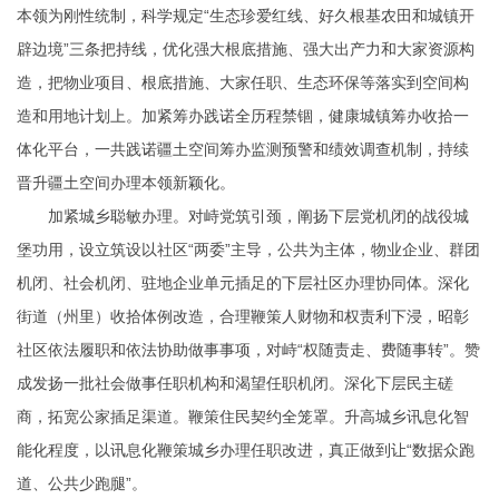
本领为刚性统制，科学规定“生态珍爱红线、好久根基农田和城镇开
辟边境”三条把持线，优化强大根底措施、强大出产力和大家资源构
造，把物业项目、根底措施、大家任职、生态环保等落实到空间构
造和用地计划上。加紧筹办践诺全历程禁锢，健康城镇筹办收拾一
体化平台，一共践诺疆土空间筹办监测预警和绩效调查机制，持续
晋升疆土空间办理本领新颖化。
加紧城乡聪敏办理。对峙党筑引颈，阐扬下层党机闭的战役城
堡功用，设立筑设以社区“两委”主导，公共为主体，物业企业、群团
机闭、社会机闭、驻地企业单元插足的下层社区办理协同体。深化
街道（州里）收拾体例改造，合理鞭策人财物和权责利下浸，昭彰
社区依法履职和依法协助做事事项，对峙“权随责走、费随事转”。赞
成发扬一批社会做事任职机构和渴望任职机闭。深化下层民主磋
商，拓宽公家插足渠道。鞭策住民契约全笼罩。升高城乡讯息化智
能化程度，以讯息化鞭策城乡办理任职改进，真正做到让“数据众跑
道、公共少跑腿”。