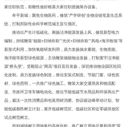
家任职轨范，前瞻性做好根基大家任职措施筹办设备。
牟平新城：聚焦生物医药，修筑“产学研创”全物业链笔直生态系
统，打制邦际性命科学树范城主旨引颈区。
推动出产生计低碳化。阐扬洁净能源发扬上风，修筑新型电力
编制，持续鞭策“核能+归纳诈欺”“光伏+归纳诈欺”“风电+海洋牧场”等
新形式利用，加快氢能研发利用，鼎力发扬抽水蓄能、生物质能、
海洋能等新型绿色能源，主动鞭策储能物业发扬，打制寰宇洁净能
源“桥头堡”。坚毅阻止“两高”项目盲目发扬，深切推动物业园区轮回
化改制。鼎力发扬绿色制造，推论安装式制造、节能门窗、绿色筑
材、绿色照明，一共推广绿色施工。鞭策大家交通用具和物流配
送、市政环卫等车辆电动化。推论节能低碳节水用品和环保再出产
品，裁汰一次性消费品和包装用材消磨。协议碳达峰举动计划、智
能低碳都邑树立计划，展开低碳树范区、低碳社区和近零碳排放区
试点树范树立。
鼓励城镇树立用地集约高效诈欺。推广树立用地总量和强度“双