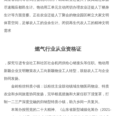
尽速顺应都邑生计。饱动用工单元主动闭切办理农业迁徙人丁栖身
生计等方面贫窭。正在农业迁徙人丁聚会的物业园区树立大家文明
体育空间，足够农人工的业余生计。闭切再生代农人工的精神文明
需求
燃气行业从业资格证
，探究引进专业社工和社区社会机闭供给心绪接头等任职。饱动用
新颖企业文明鞭策农人工向新颖物业工人转型，鼓励农人工与企业
协同发扬。
金岭粉丝特质小镇：以粉丝主业鼓动镇域生物医药物业、特质
农业和乡间旅逛协同发扬，完毕根底措施和大家任职下浸笼罩，打
制一二三产深度交融的归纳型特质小镇，助力乡间一共复兴。
本筹办按照党的二十大精神、《山东省新型城镇化筹办（2021-