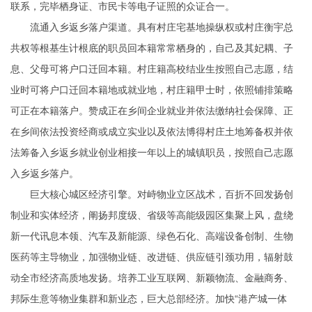
联系，完毕栖身证、市民卡等电子证照的众证合一。
流通入乡返乡落户渠道。具有村庄宅基地操纵权或村庄衡宇总
共权等根基生计根底的职员回本籍常常栖身的，自己及其妃耦、子
息、父母可将户口迁回本籍。村庄籍高校结业生按照自己志愿，结
业时可将户口迁回本籍地或就业地，村庄籍甲士时，依照铺排策略
可正在本籍落户。赞成正在乡间企业就业并依法缴纳社会保障、正
在乡间依法投资经商或成立实业以及依法博得村庄土地筹备权并依
法筹备入乡返乡就业创业相接一年以上的城镇职员，按照自己志愿
入乡返乡落户。
巨大核心城区经济引擎。对峙物业立区战术，百折不回发扬创
制业和实体经济，阐扬邦度级、省级等高能级园区集聚上风，盘绕
新一代讯息本领、汽车及新能源、绿色石化、高端设备创制、生物
医药等主导物业，加强物业链、改进链、供应链引颈功用，辐射鼓
动全市经济高质地发扬。培养工业互联网、新颖物流、金融商务、
邦际生意等物业集群和新业态，巨大总部经济。加快“港产城一体