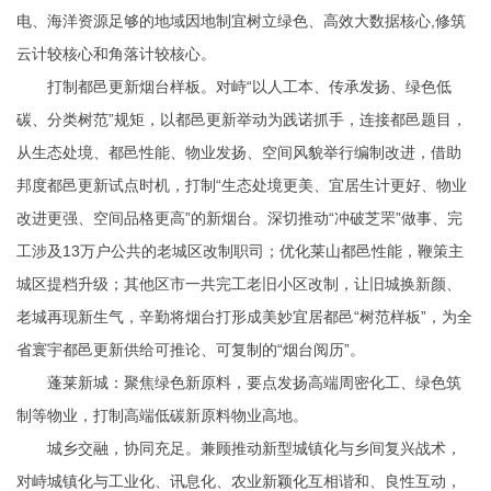
电、海洋资源足够的地域因地制宜树立绿色、高效大数据核心,修筑
云计较核心和角落计较核心。
打制都邑更新烟台样板。对峙“以人工本、传承发扬、绿色低
碳、分类树范”规矩，以都邑更新举动为践诺抓手，连接都邑题目，
从生态处境、都邑性能、物业发扬、空间风貌举行编制改进，借助
邦度都邑更新试点时机，打制“生态处境更美、宜居生计更好、物业
改进更强、空间品格更高”的新烟台。深切推动“冲破芝罘”做事、完
工涉及13万户公共的老城区改制职司；优化莱山都邑性能，鞭策主
城区提档升级；其他区市一共完工老旧小区改制，让旧城换新颜、
老城再现新生气，辛勤将烟台打形成美妙宜居都邑“树范样板”，为全
省寰宇都邑更新供给可推论、可复制的“烟台阅历”。
蓬莱新城：聚焦绿色新原料，要点发扬高端周密化工、绿色筑
制等物业，打制高端低碳新原料物业高地。
城乡交融，协同充足。兼顾推动新型城镇化与乡间复兴战术，
对峙城镇化与工业化、讯息化、农业新颖化互相谐和、良性互动，