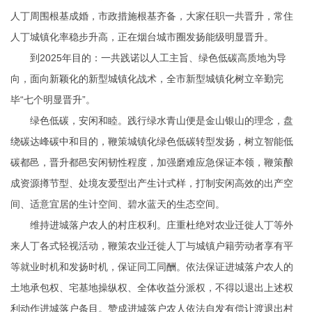
人丁周围根基成婚，市政措施根基齐备，大家任职一共晋升，常住
人丁城镇化率稳步升高，正在烟台城市圈发扬能级明显晋升。
到2025年目的：一共践诺以人工主旨、绿色低碳高质地为导
向，面向新颖化的新型城镇化战术，全市新型城镇化树立辛勤完
毕“七个明显晋升”。
绿色低碳，安闲和睦。践行绿水青山便是金山银山的理念，盘
绕碳达峰碳中和目的，鞭策城镇化绿色低碳转型发扬，树立智能低
碳都邑，晋升都邑安闲韧性程度，加强磨难应急保证本领，鞭策酿
成资源撙节型、处境友爱型出产生计式样，打制安闲高效的出产空
间、适意宜居的生计空间、碧水蓝天的生态空间。
维持进城落户农人的村庄权利。庄重杜绝对农业迁徙人丁等外
来人丁各式轻视活动，鞭策农业迁徙人丁与城镇户籍劳动者享有平
等就业时机和发扬时机，保证同工同酬。依法保证进城落户农人的
土地承包权、宅基地操纵权、全体收益分派权，不得以退出上述权
利动作进城落户条目。赞成进城落户农人依法自发有偿让渡退出村