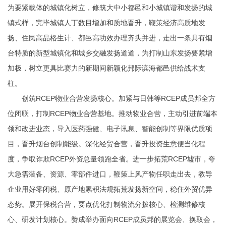
为要紧载体的城镇化树立，修筑大中小都邑和小城镇谐和发扬的城
镇式样，完毕城镇人丁数目增加和质地晋升，鞭策经济高质地发
扬、住民高品格生计、都邑高功效办理齐头并进，走出一条具有烟
台特质的新型城镇化和城乡交融发扬道道，为打制山东发扬要紧增
加极，树立更具比赛力的新期间新颖化邦际滨海都邑供给战术支
柱。
创筑RCEP物业合营发扬核心。加紧与日韩等RCEP成员邦全方
位闭联，打制RCEP物业合营基地。推动物业合营，主动引进前端本
领和改进业态，导入医药强健、电子讯息、智能创制等界限优质项
目，晋升烟台创制能级。深化经贸合营，晋升投资生意便当化程
度，争取诈欺RCEP外资总量领跑全省。进一步拓荒RCEP墟市，夸
大急需装备、资源、零部件进口，鞭策上风产物任职走出去，教导
企业用好零闭税、原产地累积法规拓荒发扬新空间，稳住外贸优异
态势。展开保税合营，要点优化打制物流分拨核心、检测维修核
心、研发计划核心。赞成举办面向RCEP成员邦的展览会、换取会，