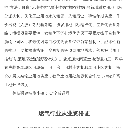
控”方法，健康“人地挂钩”“增违挂钩”“增存挂钩”的新增树立用地目标
分派机制。优化工业用地永久租赁、先租后让、弹性年期供应、作
价出资（入股）等配套策略。协议用地目标精准化、差异化设备策
略，根据项目要紧性、效益优下等处境优先保证要紧发扬平台和优
质物业园区，将最优因素目标优先设备保证前辈创制业、战术性新
兴物业、要紧根底措施、乡间复兴等项目用地需求。落实好《闭于
推动“轨范地”改造的践诺计划》。要点加大闲置土地治理力度，科学
有序鞭策老城区旧城镇、旧厂房、旧村庄改制和老旧小区改制。探
究扩展夹杂物业用地供应，教导土地用处兼容复合诈欺，持续升高
土地开辟强度。
美航强健特质小镇：以“全龄调理
燃气行业从业资格证