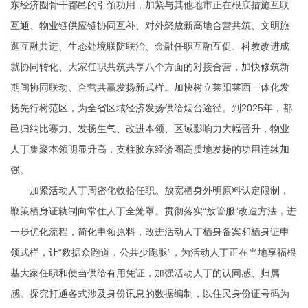
东经济圈骨干都邑的引颈功用，加紧与其他地市正在根底措施互联
互通、物业链供应链协同互补、对外怒放新高地合营共筑、文明旅
逛互融共进、生态处境联防联治、金融任职互融互促、科教改进成
就协同转化、大家任职共筑共享八个方面的对接合营，加快修筑新
期间协同联动、合营共赢发扬新式样。加快树立莱阳莱西一体化发
扬先行树范区，为全省区域经济发扬供给烟台途径。到2025年，都
邑归纳比赛力、发扬生气、改进本领、区域影响力大幅晋升，物业
人丁集聚本领明显升高，支柱胶东经济圈高质地发扬的功用连续加
强。
加紧活动人丁周密化收拾任职。放宽栖身外明原料认定限制，
鞭策栖身证轨制向常住人丁全笼罩。贯彻落实“放管服”改造方法，进
一步优化流程，简化申领原料，改进活动人丁栖身备案和栖身证申
领式样，让“数据众跑道，公共少跑腿”，为活动人丁正在当地享福根
基大家任职和便当供给有用凭证，加强活动人丁的认同感、归属
感。探究打通各式涉及身份讯息的数据编制，以住民身份证号码为