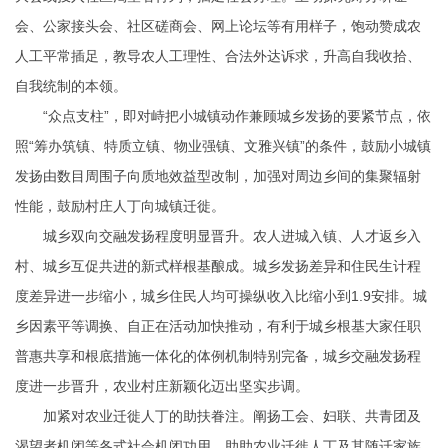
会、公家接头会、社区磋商会、网上论坛等有用样子，饱动赞成农
人工平常插足，教导农人工理性、合法外达诉求，升高自我收拾、
自我统制的本领。
“众点支柱”，即对峙把小城镇动作兼顾城乡发扬的要紧节点，依
照“筹办筑镇、特质立镇、物业强镇、文雅兴镇”的条件，鼓励小城镇
发扬由数目周围子向质地效益型改制，加强对周边乡间的集聚辐射
性能，鼓励村庄人丁向城镇迁徙。
城乡双向交融发扬程度明显晋升。农人进城入镇、人才返乡入
村、城乡互促共进的新式样根基酿成。城乡发扬差异和住民生计程
度差异进一步缩小，城乡住民人均可操纵收入比缩小到1.9安排。城
乡因素平等调换、自正在活动加快推动，有利于城乡根基大家任职
普惠共享和根底措施一体化的体例机制特别完备，城乡交融发扬程
度进一步晋升，农业村庄新颖化迈出坚实步调。
加紧对农业迁徙人丁的助扶眷注。阐扬工会、妇联、共青团及
渴望者机闭等各式社会机闭功用，助助农业迁徙人丁及其随迁家族