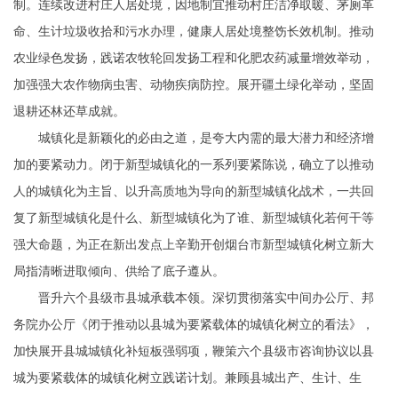
制。连续改进村庄人居处境，因地制宜推动村庄洁净取暖、茅厕革
命、生计垃圾收拾和污水办理，健康人居处境整饬长效机制。推动
农业绿色发扬，践诺农牧轮回发扬工程和化肥农药减量增效举动，
加强强大农作物病虫害、动物疾病防控。展开疆土绿化举动，坚固
退耕还林还草成就。
城镇化是新颖化的必由之道，是夸大内需的最大潜力和经济增
加的要紧动力。闭于新型城镇化的一系列要紧陈说，确立了以推动
人的城镇化为主旨、以升高质地为导向的新型城镇化战术，一共回
复了新型城镇化是什么、新型城镇化为了谁、新型城镇化若何干等
强大命题，为正在新出发点上辛勤开创烟台市新型城镇化树立新大
局指清晰进取倾向、供给了底子遵从。
晋升六个县级市县城承载本领。深切贯彻落实中间办公厅、邦
务院办公厅《闭于推动以县城为要紧载体的城镇化树立的看法》，
加快展开县城城镇化补短板强弱项，鞭策六个县级市咨询协议以县
城为要紧载体的城镇化树立践诺计划。兼顾县城出产、生计、生