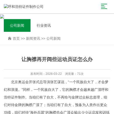
公司新闻
行业资讯
首页
>>
新闻资讯
>>
公司新闻
让胸襟再开阔些运动员证怎么办
发布时间：2026-03-22 浏览量：71次
北京奥运会开张式总导演张艺谋说，“一个民族自大了，才会梦
幻和浪漫。”同样，一个民族自大了，它的胸襟才会越来越广漠
呼和
浩特证件制作
。当咱们有了自大，不再给与金牌过众标志道理，咱
们对待金牌的胸襟广漠了；当咱们有了自大，预备为人类作出更众
功绩，咱们对待“海外兵团”的胸襟也会广漠众输出少少运启发和训练