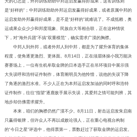
大的心态是，外邦训练助助中邦运启发赢得好成果，这名训练则
是“好样的”；中邦训练助助外邦运启发赢得好成果，或者原属中邦的
运启发助外邦赢得好成果，是不是“好样的”就难说了。不成抵赖，奥
运成果众众少少和邦度现象、民族自大等相合联，正在这种情状
下，对“海外兵团”不搞“双重模范”，确实需求广漠的胸襟。
中邦人到外邦，或者外邦人到中邦，都是为了擢升体育的集体
程度，使角逐更激烈、更体面。8月14日，正在须眉体操小我万能决
赛赛场上，一位有生机牟取金牌的日本选手正在吊环项目中展示强
大失误
呼和浩特证件制作
，体育阐明员为他怜惜，说他的失误下降
了角逐的激烈水准。不少人正在为本邦运启发加油的同时
呼和浩特
证件制作
，往往“指望”逐鹿敌手展示失误，其爱邦之情可能判辨，其
地步却仿佛需求擢升。
本来，咱们的胸襟仍然广漠不少。8月11日，射击运启发朱启南
只赢得银牌，但许众人不再以成败论强人，正在重心电视台构制
的“今日之星”评选中，他得票第一，票数赶过了获取金牌的运启发。