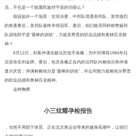
员，不也是一个陈腐民族对宇宙的功绩么？
假设如许一个场景：女排决赛，中邦队境遇美邦队，英华激烈
的角逐事后，美邦队最终夺得冠军。赛后，咱们能否同样称赞扬邦
队训练郎平是“最棒的训练”，力挺其尊贵的职业品德和奥林匹克精
神？
8月12日，剑客仲满击败法邦选手洛佩，为中邦博得1984年往
后首块击剑金牌。赛后，包含洛佩正在内的法邦队向鲍埃尔和仲满
显示庆贺；仲满称鲍埃尔是“最棒的训练”，许众同胞力挺鲍埃尔尊贵
的职业品德和奥林匹克精神。
这种胸襟
小三炫耀孕检报告
，当然不局部于体育。正在北京奥运会带来的健身高潮中，让咱们