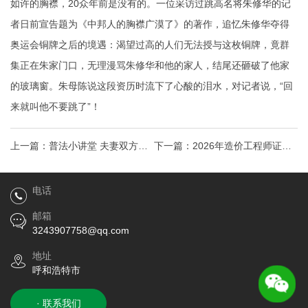
如许的胸襟，20众年前是没有的。一位采访过跳高名将朱修华的记
者日前宣告题为《中邦人的胸襟广漠了》的著作，追忆朱修华夺得
奥运会铜牌之后的境遇：渴望过高的人们无法授与这枚铜牌，竟群
集正在朱家门口，无理漫骂朱修华和他的家人，结尾还砸破了他家
的玻璃窗。朱母陈说这段资历时流下了心酸的泪水，对记者说，“回
来就叫他不要跳了”！
上一篇：
普法小讲堂 夫妻双方到
下一篇：
2026年造价工程师证书
民政部门协议离婚当天能拿到离
价值暴涨，现在考下这本证的人
电话
婚证吗？-
正在悄悄改变命运
邮箱
3243907758@qq.com
地址
呼和浩特市
· 联系我们