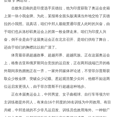
众做“扩胸运动”。
击败朱启南的是印度选手宾德拉，他为印度获取了奥运会史籍
上第一块小我金牌。为此，某报将全面头版满满当外地交给了宾德
拉的小我照。说真话，咱们中邦人最能贯通印度人此时的兴奋，由
于咱们也从洛杉矶奥运会上的第一枚金牌走来。咱们为印度人兴
奋，倒不全是由于这届奥运会正在北京召开、是咱们供给了舞台，
还由于咱们的胸襟比以前广漠了。
体育最容易超越政事、超越邦界、超越民族。正在这届奥运会
上，格鲁吉亚和俄罗斯同台竞技的运启发，正在两邦战端已开的格
外期间亲热拥抱正在一齐，一家外邦媒体评论述，不管菲尔普斯获
取众少枚金牌、突破众少记载、惹起观浩繁少尖叫，他都不如这两
位运启发更强人，由于菲尔普斯不行超越这种地步。
正在本届奥运会上，中邦男篮、女子曲棍球、自行车等项方针
主训练都是外邦人，有来自16个邦度的38名训练为中邦效用。有目
共睹，中邦造就的不少非凡运启发、训练员也效用海外。一种较广