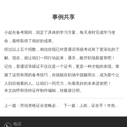
事例共享
小赵在备考期间，拟定了具体的学习方案，每天准时完成学习使
命，最终取得了很好的成果。
经过以上五个招数，相信你现已对普通话等级考试有了更深化的了
解。现在，就让咱们一同行动起来，通关，敞开职场新篇章吧！
记住，普通话等级证不仅仅是一个证书，更是一种才能的表现。掌
握了这些有用的备考技巧，你就能在职场中脱颖而出，成为那个让
人刮目相看的人。让咱们一同尽力，向着美好的未来进发吧！
本文由
呼和浩特证件制作
编辑，转载请注明。
上一篇：
劳动资格证全攻略必备
下一篇：
上岗，证在手！年热门
技能，解锁职场新起点！
行业上岗证全攻略，助你一跃成
电话
为行业精英