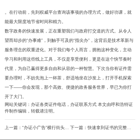
。在行动前，先到权威平台查询该事项的办理方式，做好功课，就
能最大限度地节省时间和精力。
数字政务的快速发展，正在重塑我们与政府打交道的方式。从令人
望而却步的“办事难”，到触手可及的“指尖办”，这背后是技术革新与
服务理念的双重进化。对于我们每个人而言，拥抱这种变化，主动
学习和利用这些线上工具，不仅是享受便利，更是在这个快节奏时
代里，为自己赢得更多自由和从容的一种智慧。下次当你有证件需
要办理时，不妨先泡上一杯茶，舒适地坐在沙发上，打开手机探索
一下——你会发现，那个高效、便捷的政务服务世界，早已为你打
开了大门。
网站关键词：
办证各类证件电话
，
办证联系方式
本文由
呼和浩特证
件制作
编辑，转载请注明。
上一篇：
“办证小广告”横行街头？
下一篇：
快速拿到证书的完整证
它的真相和代价远比你想象得更
件制作指南