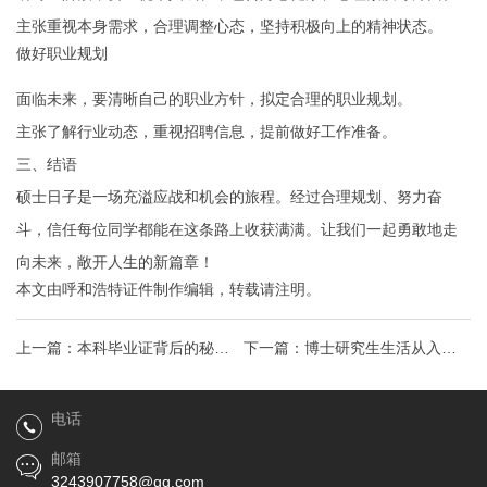
主张重视本身需求，合理调整心态，坚持积极向上的精神状态。
做好职业规划
面临未来，要清晰自己的职业方针，拟定合理的职业规划。
主张了解行业动态，重视招聘信息，提前做好工作准备。
三、结语
硕士日子是一场充溢应战和机会的旅程。经过合理规划、努力奋
斗，信任每位同学都能在这条路上收获满满。让我们一起勇敢地走
向未来，敞开人生的新篇章！
本文由
呼和浩特证件制作
编辑，转载请注明。
上一篇：
本科毕业证背后的秘密
下一篇：
博士研究生生活从入学
学历认证全攻略，助你解锁职场
困惑到科研巅峰，全方位你的博
电话
新篇章！
士之路
邮箱
3243907758@qq.com