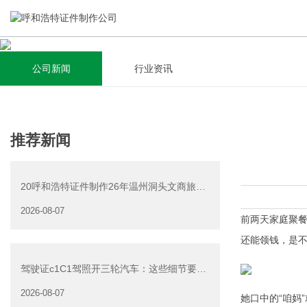
公司新闻
行业资讯
关于我们
新闻资讯
集研发，设计，制造，安装于一体，多元化的定制需求，为上
全自动流水线规模化生产，准时按期交货，年生产能力超过
推荐新闻
千家企业提供过专业定制服务！
40W万方米以上，拥有遍布全国的商务合作伙伴和较为完善的
经营渠道。
20呼和浩特证件制作26年温州洞头文商旅游
查看详情
产业发展有限公司公
2026-08-07
查看详情
前两天家庭聚
还能领钱，是不
驾驶证c1C1驾照开三轮汽车：这些细节要注
意
2026-08-07
她口中的“咱妈