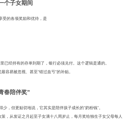
一个子女期间
应享受的各项奖励和优待，是
手里已经持有的存单到期了，银行必须兑付。这个逻辑是通的。
笔最容易被忽视、甚至“错过血亏”的补贴。
青春陪伴奖”
得少，但更贴切地说，它其实是陪伴孩子成长的“奶粉钱”。
的政策，从发证之月起至子女满十八周岁止，每月奖给独生子女父母每人