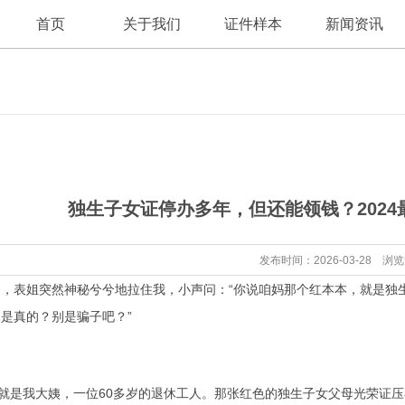
首页
关于我们
证件样本
新闻资讯
公司新闻
公司简介
独生子女证停办多年，但还能领钱？202
行业资讯
发布时间：2026-03-28 浏
餐，表姐突然神秘兮兮地拉住我，小声问：“你说咱妈那个红本本，就是独
是真的？别是骗子吧？”
”就是我大姨，一位60多岁的退休工人。那张红色的独生子女父母光荣证