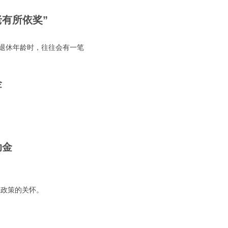
老有所依奖”
到退休年龄时，往往会有一笔
金
助金
生政策的关怀。