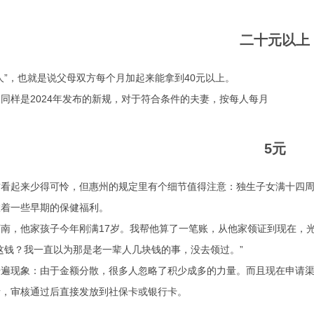
二十元以上
人”，也就是说父母双方每个月加起来能拿到40元以上。
同样是2024年发布的新规，对于符合条件的夫妻，按每人每月
5元
这看起来少得可怜，但惠州的规定里有个细节值得注意：独生子女满十四
联着一些早期的保健福利。
南，他家孩子今年刚满17岁。我帮他算了一笔账，从他家领证到现在，光
这钱？我一直以为那是老一辈人几块钱的事，没去领过。”
普遍现象：由于金额分散，很多人忽略了积少成多的力量。而且现在申请
请，审核通过后直接发放到社保卡或银行卡。