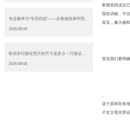
家都觉得这证已
我告诉她，不仅
专业爆单与“学历回流”——从鲁南技师学院透
其实，像大姨和
视技能社会的深层转
2026-08-06
机动车行驶证照片的尺寸是多少！行驶证照
首先我们要明
片大小
2026-08-06
。
这个原则在各地
子女父母光荣