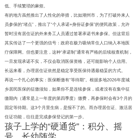
低、手续繁琐的麻烦。
有的地方虽然推出了人性化的举措，比如潮州市，为了打破外来人
员参保的“堵点”，推出了“个人承诺+身份证参保”的便民政策，允许
暂时没有居住证的外来务工人员通过签署承诺书来参保。但这背后
其实传达了一个更强的信号：政府在极力吸纳常住人口纳入本地医
疗保障网。但也要注意，这种“承诺制”通常有严格的后续核查机制，
一旦发现承诺不实，不仅会取消医保资格，还可能影响个人信用。
长远来看，办理居住证依然是稳定享受医保待遇最稳妥的方式。
再说一个扎心的事实：医保断缴有“等待期”。根据多地2026年度城
乡居民医保的征缴须知，如果你不是连续参保，或者没有在集中征
缴期内（通常是上一年度的第四季度）缴费，再参保时会有3个月的
固定等待期。这3个月里生病，是报不了的。而办理居住证、激活居
住证功能，往往是完成参保登记的第一步。
孩子上学的“硬通货”：积分、摇
号、长幼随学