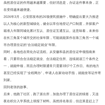
虽然居住证的作用越来越重要，但好消息是，办证这件事本身，正
在变得越来越便捷。
2026年3月，公安部发布的26项便民措施中，明确提出要大力推进
以人为核心的新型城镇化，健全以常住地登记户口制度，并探索户
籍准入年限同城化累计互认、居住证互通互认。这意味着，未来你
在长三角某个城市交的社保年限，可能就能算作在珠三角另一个城
市办理居住证的“合法稳定就业”年限。
同时，各地也在简化办证流程。从安徽和县的居住证申领指南来
看，只要符合合法稳定就业、合法稳定住所、连续就读三个条件之
一，就能申领，而且办理时限通常只需要3到7个工作日。有的地方
甚至已经实现了“全程网办”，申请人在家动动手指，就能坐等证件寄
到家。
回到老张的故事。
后来，他跑了社区，跑了派出所，加急办理了居住证的续签，又连
夜在积分入学系统上填报了材料。虽然排名靠后，但总算是赶上了