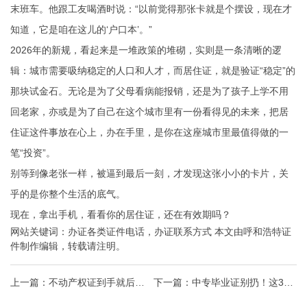
末班车。他跟工友喝酒时说：“以前觉得那张卡就是个摆设，现在才
知道，它是咱在这儿的‘户口本’。”
2026年的新规，看起来是一堆政策的堆砌，实则是一条清晰的逻
辑：城市需要吸纳稳定的人口和人才，而居住证，就是验证“稳定”的
那块试金石。无论是为了父母看病能报销，还是为了孩子上学不用
回老家，亦或是为了自己在这个城市里有一份看得见的未来，把居
住证这件事放在心上，办在手里，是你在这座城市里最值得做的一
笔“投资”。
别等到像老张一样，被逼到最后一刻，才发现这张小小的卡片，关
乎的是你整个生活的底气。
现在，拿出手机，看看你的居住证，还在有效期吗？
网站关键词：
办证各类证件电话
，
办证联系方式
本文由
呼和浩特证
件制作
编辑，转载请注明。
上一篇：
不动产权证到手就后
下一篇：
中专毕业证别扔！这3个
悔？这3个隐藏信息90%的人都没
隐藏用途，90%的人不知道