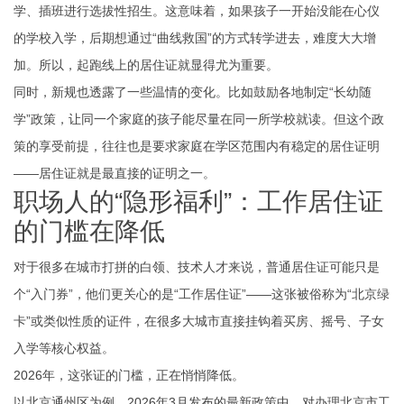
学、插班进行选拔性招生。这意味着，如果孩子一开始没能在心仪
的学校入学，后期想通过“曲线救国”的方式转学进去，难度大大增
加。所以，起跑线上的居住证就显得尤为重要。
同时，新规也透露了一些温情的变化。比如鼓励各地制定“长幼随
学”政策，让同一个家庭的孩子能尽量在同一所学校就读。但这个政
策的享受前提，往往也是要求家庭在学区范围内有稳定的居住证明
——居住证就是最直接的证明之一。
职场人的“隐形福利”：工作居住证
的门槛在降低
对于很多在城市打拼的白领、技术人才来说，普通居住证可能只是
个“入门券”，他们更关心的是“工作居住证”——这张被俗称为“北京绿
卡”或类似性质的证件，在很多大城市直接挂钩着买房、摇号、子女
入学等核心权益。
2026年，这张证的门槛，正在悄悄降低。
以北京通州区为例，2026年3月发布的最新政策中，对办理北京市工