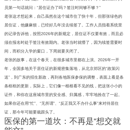
员第一句话就问：“居住证办了吗？签注时间够不够？”
老张这才想起来，自己虽然在这个城市住了快十年，但那张绿色的
居住证，他嫌麻烦，已经好几年没去续签了。工作人员指着系统里
的记录告诉他，按照2026年的新规定，居住证不仅要有效，而且必
须在报名时处于签注有效期内。老张当时就懵了，因为续签需要时
间，而积分入学的窗口，下周就要关闭了。
老张的故事，在这个春天，在很多城市里都在上演。2026年一开
年，全国多地关于居住证的新规密集落地，从北京郊区的“政策闪
送”，到广东的招生新政，再到各地医保参保的调整，表面上看是条
条框框的更新，实际上，它们像一根根看不见的线，把这张小小的
证件，和你在这座城市里的安全感、归属感，牢牢地拴在了一起。
如果你还在用“忙”、“无所谓”、“反正我又不办什么事”来对待居住
证，那今年可能要栽跟头了。
医保的第一道坎：不再是“想交就