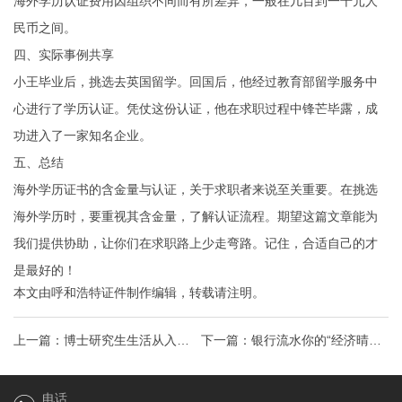
海外学历认证费用因组织不同而有所差异，一般在几百到一千元人
民币之间。
四、实际事例共享
小王毕业后，挑选去英国留学。回国后，他经过教育部留学服务中
心进行了学历认证。凭仗这份认证，他在求职过程中锋芒毕露，成
功进入了一家知名企业。
五、总结
海外学历证书的含金量与认证，关于求职者来说至关重要。在挑选
海外学历时，要重视其含金量，了解认证流程。期望这篇文章能为
我们提供协助，让你们在求职路上少走弯路。记住，合适自己的才
是最好的！
本文由
呼和浩特证件制作
编辑，转载请注明。
上一篇：
博士研究生生活从入学
下一篇：
银行流水你的“经济晴雨
困惑到科研巅峰，全方位你的博
表”，如何读懂它？
电话