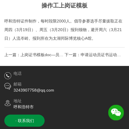
操作工上岗证模板
呼和浩特证件制作
，每时段限2000人。倡导参赛选手尽量拔取正在
周四（3月19日）、周五（3月20日）报到领物，避开周六（3月21
日）人流岑岭。报到所在为太湖邦际博览核心A馆。
上一篇：
上岗证书模板doc—员工
下一篇：
申请运动员证书运动员
上岗证模板
证书怎么申请呼和浩特证件制作
电话
邮箱
3243907758@qq.com
地址
呼和浩特市
· 联系我们