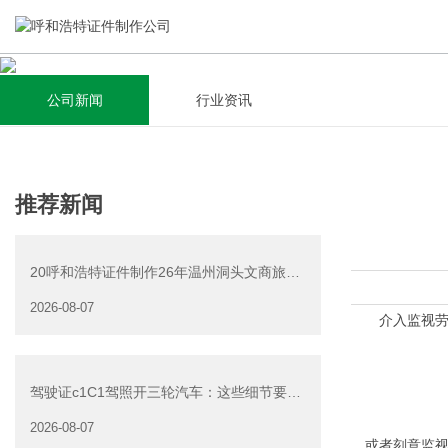
公司新闻
行业资讯
关于我们
新闻资讯
集研发，设计，制造，安装于一体，多元化的定制需求，为上
全自动流水线规模化生产，准时按期交货，年生产能力超过
推荐新闻
千家企业提供过专业定制服务！
40W万方米以上，拥有遍布全国的商务合作伙伴和较为完善的
经营渠道。
20呼和浩特证件制作26年温州洞头文商旅游
查看详情
产业发展有限公司公
2026-08-07
查看详情
介入监视劳动
驾驶证c1C1驾照开三轮汽车：这些细节要注
意
2026-08-07
。或者刻意监