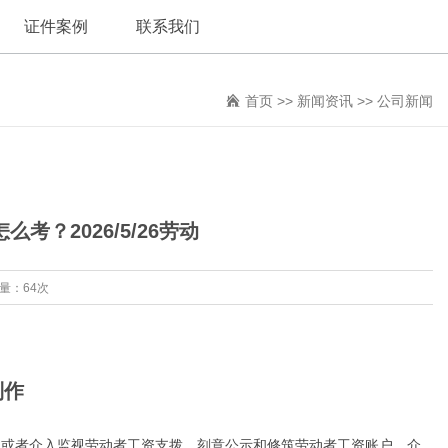
证件案例
联系我们
首页
>>
新闻资讯
>>
公司新闻
？2026/5/26劳动
览量：64次
制作
。或者介入监视劳动者工资支拨，刻意公示和修筑劳动者工资账户。介