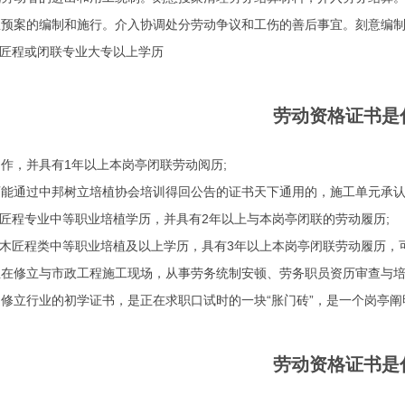
急预案的编制和施行。介入协调处分劳动争议和工伤的善后事宜。刻意编
匠程或闭联专业大专以上学历
劳动资格证书是
制作
，并具有1年以上本岗亭闭联劳动阅历;
通过中邦树立培植协会培训得回公告的证书天下通用的，施工单元承认
匠程专业中等职业培植学历，并具有2年以上与本岗亭闭联的劳动履历;
木匠程类中等职业培植及以上学历，具有3年以上本岗亭闭联劳动履历，可
修立与市政工程施工现场，从事劳务统制安顿、劳务职员资历审查与培
修立行业的初学证书，是正在求职口试时的一块“胀门砖”，是一个岗亭
劳动资格证书是