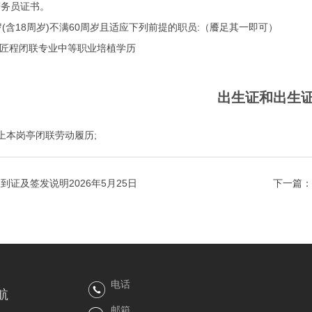
劳务员证书。
含18周岁)不满60周岁且适应下列前提的职员:（餍足其一即可）
匠程闭联专业中等职业培植学历
出生证和出生
上本岗亭闭联劳动履历;
到证及签发说明2026年5月25日
下一篇：
电话
航
邮箱