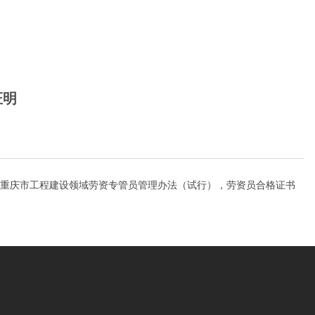
证明
重庆市工程建设领域劳资专管员管理办法（试行），劳资员合格证书