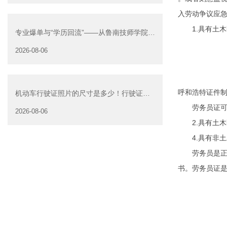
入劳动争议应
1.具有土木
专业爆单与“学历回流”——从鲁南技师学院透
视技能社会的深层转
2026-08-06
呼和浩特证件
机动车行驶证照片的尺寸是多少！行驶证照
片大小
劳务员证可能
2026-08-06
2.具有土木
4.具有非土
劳务员是正在
书。劳务员证是