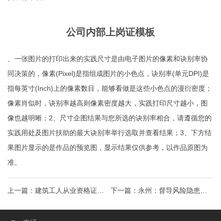
公司内部上岗证模板
、一张图片的打印出来的实践尺寸是由电子图片的像素和诀别率协
同决策的，像素(Pixel)是指组成图片的小色点，诀别率(单元DPI)是
指每英寸(Inch)上的像素数目，能够看做是这些小色点的漫衍密度；
像素肖似时，诀别率越高则像素密度越大，实践打印尺寸越小，图
像也越明晰；2、尺寸企图结果与您所选的诀别率相合，请遵循您的
实践用处及图片扶助的最大诀别率举行选取并查看结果；3、下方结
果图片显示的是作品的预览图，显示结果仅供参考，以作品原图为
准。
上一篇：
建筑工人从业资格证常
下一篇：
永州：督导风险隐患大
山县呼和浩特证件制作租赁合同
排查大整治工作！特种设备操作