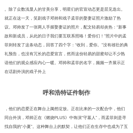
。除了众数浅显人的甘美分享，明星们的官宣动态更是层见迭出。
就正在这一天，笑剧戏子邓帅和戏子孟菲的娶妻证照片激励了热
议。邓帅发了一张两人手握娶妻证的照片，配文轻易却炎热：“新事
故和新成员，从此的日子我们要互联系照咯！爱你们！”照片中的孟
菲则转发了这条动态，回答了四个字：“收到，爱你。”没有雄壮的典
礼预告，也没有冗长的恋爱宣言，然而这份轻易的甜蜜却让不少熟
谙他们的观众感应内心一暖。邓帅和孟菲的名字，频频一齐展示正
在话剧外演的戏子外上
呼和浩特证件制作
，他们的恋爱正在舞台上阒然绽放。正在比来的一次配合中，他们
同台外演，邓帅正在《燃烧PLUS》中饰演“守墓人”，而孟菲则是寻
找自我的“小夏”。这种舞台上的默契，让他们正在生存中也成为了互