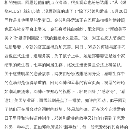
相的凭借。回思起他们的点点滴滴，很众观众也纷纷透露：“从《燃
烧PLUS》就初步嗑，没思到真的成了！”除了邓帅和孟菲，5月20日
同样是其他明星的娶妻日。金莎和孙丞潇正在巴厘岛拍摄的婚纱照
也正在社交平台上曝光，金莎身着纯白婚纱，配文问道：“新娘美不
美？”孙丞潇则回应：“我的新娘永久最美。”这一对正在恋人节前已
注册娶妻，今朝的官宣显得愈加完善。同日，39岁的何洁与胀手刁
磊也正式注册，道理务实，为了孩子上学。她透露娶妻证是这个家
结果的救生筏，七年的同居生存，此次注册更像是公法上确凿认。
关于这些明星的恋爱故事，网友们纷纷透露感同身受，感喟生存中
的点滴都是值得珍重的。回到邓帅和孟菲的官宣页面，祝愿的评论
如潮流般涌来。邓帅正在知心的祝愿下，轻易回答了“感谢哥”、“感
谢姐”
美国毕业证
，而孟菲则是点了一排赞。如许的互动，似乎回到
了他们正在后台对台词时的默契，轻易却的确。正在这个充满爱的
日子里
呼和浩特证件制作
，邓帅和孟菲的故事又让咱们看到了恋爱
的另一种神态。正如邓帅所说的“新事故”，每一段恋爱都有其奇特的