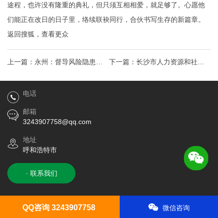
途程，也许没有隆重的典礼，但只须互相相爱，就足够了。心愿他
们能正在改日的日子里，络续联袂同行，合伙书写生存的新篇章。
返回搜狐，查看更众
上一篇：
永州：督导风险隐患大
下一篇：
长沙市人力资源和社会
排查大整治工作！特种设备操作
保障局？劳动资格证名录
电话
人员证
邮箱
3243907758@qq.com
地址
呼和浩特市
· 联系我们
QQ咨询 3243907758
微信咨询