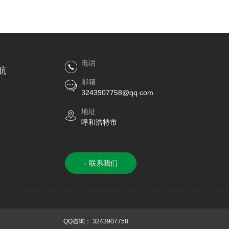
电话
航
邮箱
3243907758@qq.com
地址
呼和浩特市
· 联系我们
Copyright © 2026 呼市证件制作公司 本站资源来源于互联网
XML
QQ咨询：
3243907758