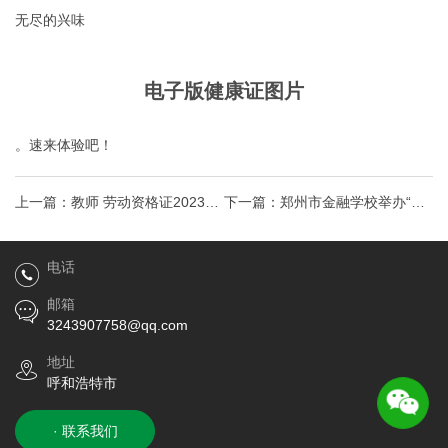
无尽的兴味
电子版健康证图片
。速来体验吧！
上一篇：
教师 劳动资格证2023年
下一篇：
郑州市金融学校举办“我
劳动局教师资格证报考条件
爱我从心开始”心理游园会？我要
电话
刻章呼和
邮箱
3243907758@qq.com
地址
呼和浩特市
· 联系我们