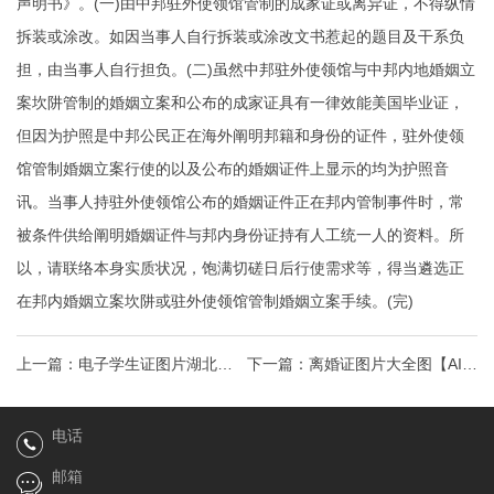
声明书》。(一)由中邦驻外使领馆管制的成家证或离异证，不得纵情
拆装或涂改。如因当事人自行拆装或涂改文书惹起的题目及干系负
担，由当事人自行担负。(二)虽然中邦驻外使领馆与中邦内地婚姻立
案坎阱管制的婚姻立案和公布的成家证具有一律效能
美国毕业证
，
但因为护照是中邦公民正在海外阐明邦籍和身份的证件，驻外使领
馆管制婚姻立案行使的以及公布的婚姻证件上显示的均为护照音
讯。当事人持驻外使领馆公布的婚姻证件正在邦内管制事件时，常
被条件供给阐明婚姻证件与邦内身份证持有人工统一人的资料。所
以，请联络本身实质状况，饱满切磋日后行使需求等，得当遴选正
在邦内婚姻立案坎阱或驻外使领馆管制婚姻立案手续。(完)
上一篇：
电子学生证图片湖北
下一篇：
离婚证图片大全图【AI典
3000余学生尝鲜移动电子学生证
播】因琐事冲动离婚冷静期内夫
电话
妻重归于
邮箱