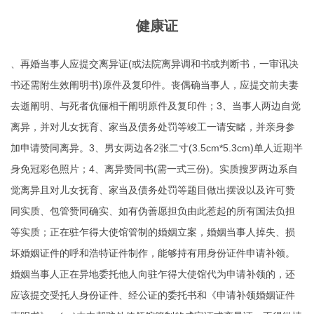
健康证
、再婚当事人应提交离异证(或法院离异调和书或判断书，一审讯决
书还需附生效阐明书)原件及复印件。丧偶确当事人，应提交前夫妻
去逝阐明、与死者伉俪相干阐明原件及复印件；3、当事人两边自觉
离异，并对儿女抚育、家当及债务处罚等竣工一请安睹，并亲身参
加申请赞同离异。3、男女两边各2张二寸(3.5cm*5.3cm)单人近期半
身免冠彩色照片；4、离异赞同书(需一式三份)。实质搜罗两边系自
觉离异且对儿女抚育、家当及债务处罚等题目做出摆设以及许可赞
同实质、包管赞同确实、如有伪善愿担负由此惹起的所有国法负担
等实质；正在驻乍得大使馆管制的婚姻立案，婚姻当事人掉失、损
坏婚姻证件的
呼和浩特证件制作
，能够持有用身份证件申请补领。
婚姻当事人正在异地委托他人向驻乍得大使馆代为申请补领的，还
应该提交受托人身份证件、经公证的委托书和《申请补领婚姻证件