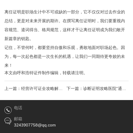
离任证明是职场生计中不可或缺的一部分，它不仅仅对过去作业的
总结，更是对未来开展的期许。在撰写离任证明时，我们要重视内
容规范、遣词得当、格局规范，这样才干让离任证明成为我们敞开
新篇章的钥匙。
记住，不管何时，都要坚持自傲和乐观，勇敢地面对职场起色。因
为，每一次起色都是一次生长的机遇，让我们一同期待更夸姣的未
来！
本文由
呼和浩特证件制作
编辑，转载请注明。
上一篇：
经营许可证全攻略解锁
下一篇：
诊断证明攻略医院“通行
创业之路，那些你不知道的许可
证”，应对看病难题！
电话
奥秘！
邮箱
3243907758@qq.com