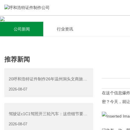
公司新闻
行业资讯
关于我们
新闻资讯
集研发，设计，制造，安装于一体，多元化的定制需求，为上
全自动流水线规模化生产，准时按期交货，年生产能力超过
推荐新闻
千家企业提供过专业定制服务！
40W万方米以上，拥有遍布全国的商务合作伙伴和较为完善的
经营渠道。
20呼和浩特证件制作26年温州洞头文商旅游
查看详情
产业发展有限公司公
2026-08-07
查看详情
在这个信息爆
密？今天，就
驾驶证c1C1驾照开三轮汽车：这些细节要注
意
2026-08-07