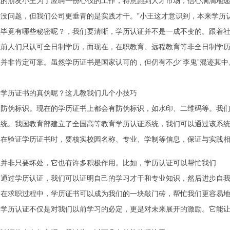
我的朋友小王为了应聘一份心仪的工作，特意跑到人才市场，信心满满地递
来没问题，但我们公司更垂青的是实践才干。”小王这才意识到，本来学历
证毕竟有哪些秘密呢？，我们要清晰，学历认证并不是一成不变的。跟着
以前人们只认可全日制学历，而现在，在职教育、远程教育等非全日制学
并非肯定可靠。虽然学历证书是国家认可的，但仍有不少“李鬼”混迹其
别学历证书的真伪呢？这儿教我们几个小技巧
的防伪标识。现在的学历证书上都会有防伪标识，如水印、二维码等。我
系统。我国教育部建立了全国高等教育学历认证系统，我们可以通过该系
。在验证学历证书时，要核实校园名称、专业、学制等信息，保证与实践
证并非只要坏处，它也有许多积极作用。比如，学历认证可以帮忙我们
。通过学历认证，我们可以证明自己的学习才干和专业知识，然后进步自
。在求职过程中，学历证书可以成为我们的一块敲门砖，帮忙我们更容易
。学历认证不仅是对我们以前学习的必定，更是对未来展开的激励。它能