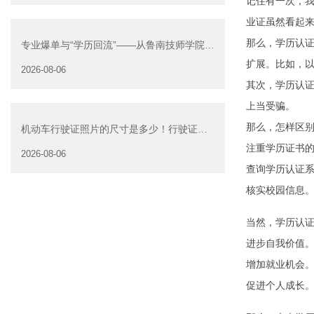
记住有一次，
业证虽然看起
那么，学历认
专业爆单与“学历回流”——从鲁南技师学院透
视技能社会的深层转
扩展。比如，
2026-08-06
其次，学历认证
上当受骗。
那么，怎样区
机动车行驶证照片的尺寸是多少！行驶证照
片大小
注重学历证书
2026-08-06
查询学历认证
核实校园信息
当然，学历认
进步自我价值
增加就业机会
促进个人成长