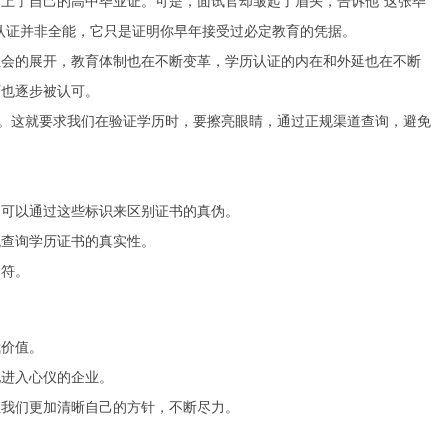
上了自己的高中毕业证。可是，面试官却皱起了眉头，告诉他“这张毕
认证并非全能，它只是证明你早年接受过必定教育的凭据。
社会的展开，教育体制也在不断变革，学历认证的内在和外延也在不断
历也逐步被认可。
中。这就要求我们在验证学历时，要擦亮眼睛，通过正规渠道查询，避免
们可以通过这些标识来区别证书的真伪。
统查询学历证书的真实性。
相符。
我价值。
地进入心仪的企业。
让我们更加清晰自己的方针，不断尽力。