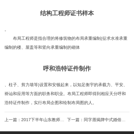
结构工程师证书样本
。
布局工程师是指合理的将修筑物的布局承重编制(征求水准承重
编制的楼、屋盖等和竖向承重编制的砌体
呼和浩特证件制作
、柱子、剪力墙等)设置和安顿起来，以知足衡宇的承载力、平安、
褂讪和应用等方面的职务和职业。布局工程师即得到相应天分
呼和
浩特证件制作
，实行布局企图和绘制布局图的人。
上一篇：
2017下半年山东教师资
下一篇：
同字厝揭牌中式婚俗文
格证现场审核需要带户口本吗？
化体验基地推动乡村文旅融合生