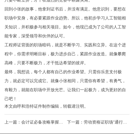
只要不断立异，才干在激烈的竞赛中崭露头角。
回到小张的故事，他拿到证书后，并没有满足。他意识到，要想在
职场中安身，有必要紧跟作业趋势。所以，他初步学习人工智能相
关知识，并积极参与相关项目。如今，他现已成为了公司的人工智
能专家，深受领导和伙伴的认可。
工程师证背面的职场暗码，就是不断学习、实践和立异。在这个进
程中，你需求明晰目标，极力进步自己，紧跟作业改造。就像攀爬
高峰，只要不断极力，才干抵达希望的彼岸。
最终，我想说，每个人都有自己的作业希望。只需你乐意支付极
力，就必定可以完成它。就像小张相同，只需你有希望，有勇气，
有毅力，就能在职场中开放光芒。让我们一起极力，成为更好的自
己吧！
本文由
呼和浩特证件制作
编辑，转载请注明。
上一篇：
会计证必备攻略掌握考
下一篇：
劳动资格证职场“通行
证秘诀，解锁财务自由之门！
证”，带你闯荡职场江湖！