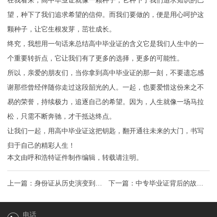
在我看来，高中毕业证就像一颗种子，它种下了我们追求知识的巴
望，种下了我们追求希望的信仰。而我们要做的，便是用心呵护这
颗种子，让它生根发芽，茁壮成长。
终究，我想用一句话来总结高中毕业证的含义它是我们人生中的一
个重要转折点，它让我们有了更多的选择，更多的可能性。
所以，亲爱的朋友们，当你拿到高中毕业证的那一刻，不要遗忘感
谢那些曾经伴随你走过这段韶光的人。一起，也要爱惜这份来之不
易的荣誉，持续极力，追逐自己的希望。因为，人生就像一场马拉
松，只需不断奔驰，才干抵达终点。
让我们一起，用高中毕业证这把钥匙，翻开通往未来的大门，书写
归于自己的精彩人生！
本文由
呼和浩特证件制作
编辑，转载请注明。
上一篇：
身份证从历史演变到实
下一篇：
中专毕业证背后的故事
用指南，一文读懂你的“第二生命”
学历提升之路，解锁职场新起点
电话