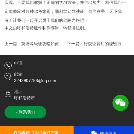
实践。只要我们掌握了正确的学习方法，并付出努力，相信我们一
定能够应对各种驾考难题，顺利拿到驾驶证。驾照在手，天下我
有！让我们一起开启属于我们的驾驶之旅吧！
本文由
呼和浩特证件制作
编辑，转载请注明。
上一篇：
英语等级证攻略如何通
下一篇：
行驶证背后的秘密行车
关，开启你的国际职场之旅！
证照，解锁车辆管理新视野
电话
邮箱
3243907758@qq.com
地址
呼和浩特市
· 联系我们
QQ咨询 3243907758
微信咨询