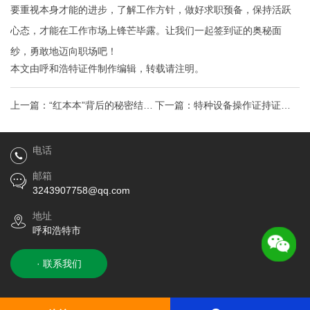
要重视本身才能的进步，了解工作方针，做好求职预备，保持活跃
心态，才能在工作市场上锋芒毕露。让我们一起签到证的奥秘面
纱，勇敢地迈向职场吧！
本文由
呼和浩特证件制作
编辑，转载请注明。
上一篇：
“红本本”背后的秘密结婚
下一篇：
特种设备操作证持证上
证背后的法律常识与幸福
岗的奥秘，应对热门行业挑战！
电话
邮箱
3243907758@qq.com
地址
呼和浩特市
· 联系我们