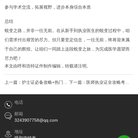
参与学术交流，拓展视野，进步本身综合本质
总结
蜕变之路，并非一往无前。在从新手到执业医生的蜕变过程中，咱
们需求付出艰苦的尽力。但只要坚定信念，一往无前，终将迎来属
于自己的辉煌。让咱们一同踏上这段蜕变之旅，为完成医学愿望而
尽力吧！
本文由
呼和浩特证件制作
编辑，转载请注明。
上一篇：
护士证必备攻略+热门问
下一篇：
医师执业证全攻略考取
题全，让你通关护理职业生涯
之路，应对热门搜索，解锁医者
电话
职业生涯新篇章
邮箱
3243907758@qq.com
地址