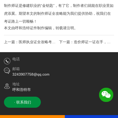
制作师证是修建职业的“金钥匙”，有了它，制作者们就能在职业里如
虎添翼。期望本文的制作师证全攻略能为我们提供协助，祝我们在
考证路上一切顺畅！
本文由
呼和浩特证件制作
编辑，转载请注明。
上一篇：
医师执业证全攻略考取
下一篇：
造价师证一证在手，工
之路，应对热门搜索，解锁医者
程成本管理不求人！热门搜索背
电话
职业生涯新篇章
后的职场秘密
邮箱
3243907758@qq.com
地址
呼和浩特市
· 联系我们