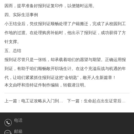
因而，提早准备好报到证复印件，以便随时运用。
四、实际生活事例
小王结业后，凭仗报到证顺畅处理了户籍搬迁，完成了从校园到工
作地的过渡。在处理购房补贴时，他出示了报到证，成功获得了方
针支撑。
五、总结
报到证尽管只是一张纸，却承载着咱们的愿望与期望。正确运用报
到证，有助于咱们顺畅敞开职场生计。在这个充溢应战与机遇的年
代，让咱们紧紧抓住报到证这把“金钥匙”，敞开人生新篇章！
本文由
呼和浩特证件制作
编辑，转载请注明。
上一篇：
电工证攻略从入门到精
下一篇：
生命起点出生证背后的
通，电工行业“黄金钥匙”的秘密！
秘密与实用攻略
电话
邮箱