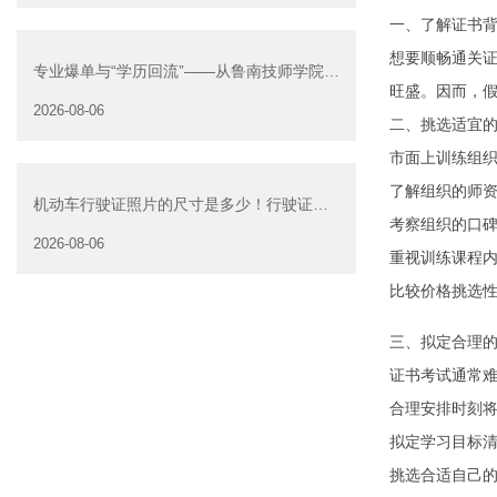
一、了解证书
想要顺畅通关
专业爆单与“学历回流”——从鲁南技师学院透
旺盛。因而，
视技能社会的深层转
2026-08-06
二、挑选适宜
市面上训练组
了解组织的师
机动车行驶证照片的尺寸是多少！行驶证照
考察组织的口
片大小
2026-08-06
重视训练课程
比较价格挑选
三、拟定合理
证书考试通常
合理安排时刻
拟定学习目标
挑选合适自己