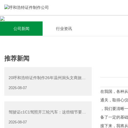
公司新闻
行业资讯
关于我们
新闻资讯
集研发，设计，制造，安装于一体，多元化的定制需求，为上
全自动流水线规模化生产，准时按期交货，年生产能力超过
推荐新闻
千家企业提供过专业定制服务！
40W万方米以上，拥有遍布全国的商务合作伙伴和较为完善的
经营渠道。
20呼和浩特证件制作26年温州洞头文商旅游
查看详情
产业发展有限公司公
2026-08-07
查看详情
在我国，各种从
通关，取得心仪
，我们要清晰
驾驶证c1C1驾照开三轮汽车：这些细节要注
备了一定的基
意
2026-08-07
接下来，我将