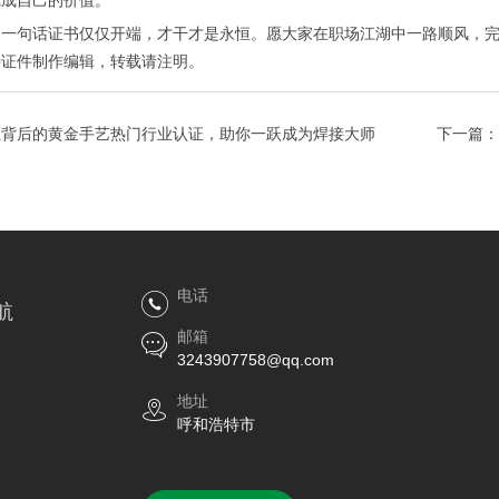
完成自己的价值。
家一句话证书仅仅开端，才干才是永恒。愿大家在职场江湖中一路顺风，
特证件制作
编辑，转载请注明。
证背后的黄金手艺热门行业认证，助你一跃成为焊接大师
下一篇：
电话
航
邮箱
3243907758@qq.com
地址
呼和浩特市