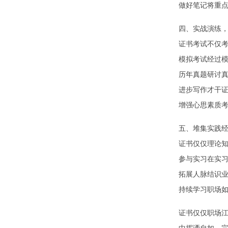
做好笔记将重
四、实战演练
证书考试不仅
模拟考试经过
历年真题研讨
进步写作才干
增强心思素质
五、堆集实践
证书仅仅理论
参与实习在实
拓展人脉结识
持续学习职场
证书仅仅职场江