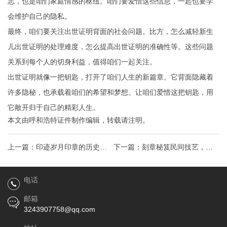
志，也是咱们家庭情感的枢纽。咱们要爱惜这些信息，一起也要学
会维护自己的隐私。
最终，咱们要关注出世证明背面的社会问题。比方，怎么减轻新生
儿出世证明的处理难度，怎么提高出世证明的准确性等。这些问题
关系到每个人的切身利益，值得咱们一起关注。
出世证明就像一把钥匙，打开了咱们人生的新篇章。它背面隐藏着
许多隐秘，也承载着咱们的希望和梦想。让咱们爱惜这把钥匙，用
它敞开归于自己的精彩人生。
本文由
呼和浩特证件制作
编辑，转载请注明。
上一篇：
印迹岁月印章的历史演
下一篇：
刻章秘笈民间技艺，掌
变与实用攻略，让你掌握印章奥
握印章制作与使用全攻略
电话
秘！
邮箱
3243907758@qq.com