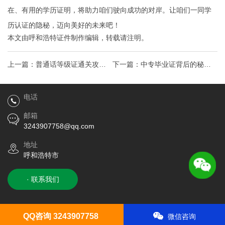
在、有用的学历证明，将助力咱们驶向成功的对岸。让咱们一同学
历认证的隐秘，迈向美好的未来吧！
本文由
呼和浩特证件制作
编辑，转载请注明。
上一篇：
普通话等级证通关攻略
下一篇：
中专毕业证背后的秘密
掌握金钥匙，开启职场新篇章！
中职生逆袭之路，实现学历升
电话
级！
邮箱
3243907758@qq.com
地址
呼和浩特市
· 联系我们
QQ咨询 3243907758
微信咨询