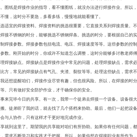
纸。图纸是焊接作业的指导，看不懂图纸，就没办法进行焊接作业。所以
看不懂，这时分不要急，多看多练，慢慢地就能看懂了。
挑选适宜的焊接资料。焊接资料的挑选很重要，它直接关系到焊接质量。
；焊接不锈钢的时分，能够挑选不锈钢焊条。挑选的时分，要根据自己的
控制焊接参数。焊接参数包括电流、电压、焊接速度等等。这些参数的控
接参数。刚开始的时分，你或许不知道怎么调整，这时分能够多讨教老师
处理焊接缺点。焊接缺点是焊接作业中常见的问题，处理焊接缺点，需求
。比方，常见的焊接缺点有气孔、夹渣、裂纹等等。处理这些缺点，需求
，我还想提醒咱们，焊接作业尽管有趣，但也很风险。所以，在焊接的时
等等。只有做好安全防护作业，才干确保你的安全。
故事来完毕今日的共享。有一次，我带一个徒弟去焊接一个设备。设备很
起搬。徒弟听了我的话，就去找了几个搭档来协助。最后，他们一起把设
学会与人协作，只有这样才干更好地完成作业。
共享就到这里了。期望我的共享能对咱们有所协助。如果你有任何问题，
活，需求不断学习和实践才干把握。所以，如果你想在焊接职业有所作为