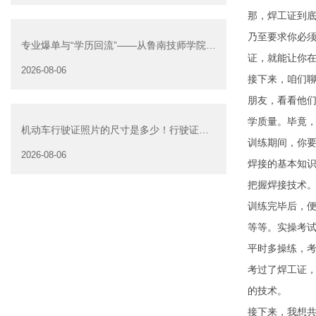
那，焊工证到
乃至要求你必
专业爆单与“学历回流”——从鲁南技师学院透
证，就能让你
视技能社会的深层转
2026-08-06
接下来，咱们
朋友，看看他
学质量。毕竟
机动车行驶证照片的尺寸是多少！行驶证照
训练期间，你
片大小
2026-08-06
焊接的基本知
把握焊接技术
训练完毕后，
等等。实操考
平时多操练，
考过了焊工证
的技术。
接下来，我想