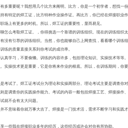
底有多重要呢？我想用几个比方来阐明。比方，你是一个初学者，想找一
须持有特定的焊工证，比方特种作业操作证。再比方，你已经在焊接职业
在职场上有更多的时机。所以，焊工证的重要性，显而易见。
聊聊怎么考取焊工证。，你得挑选一个靠谱的训练组织。现在的训练组织
们有没有引荐的训练组织。当然，你也能够自己上网查找，看看哪个训练
，训练的质量直接关系到你考试的成功率。
要认真学习，不要偷懒。训练的内容许多，包括理论知识、实操技术等等
识。实操技术更是重要，它是你将来作业的根底。所以，在训练期间，你
。
便是考试了。焊工证考试分为理论和实操两部分。理论考试主要是调查你
试则是调查你的实践操作能力。考试的内容一般包括焊接工艺、焊接操作
考试就不会有太大问题。
，并不意味着你就万事大吉了。焊接是一门技术活，需求不断学习和实践
共享一些我在焊接职业多年的经历，这些经历或许会对你有所协助。