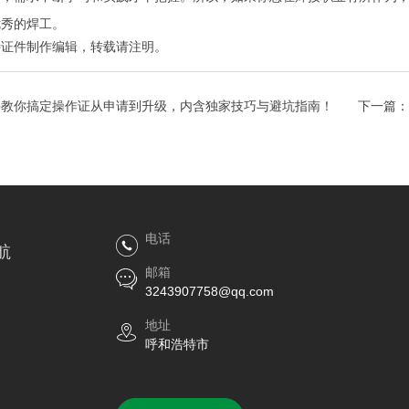
优秀的焊工。
特证件制作
编辑，转载请注明。
手教你搞定操作证从申请到升级，内含独家技巧与避坑指南！
下一篇：
指南！”
电话
航
邮箱
3243907758@qq.com
地址
呼和浩特市