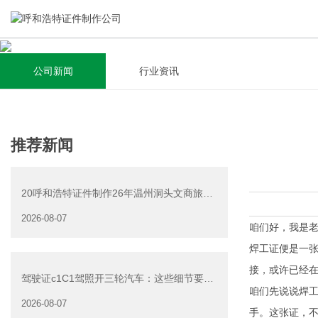
公司新闻
行业资讯
关于我们
新闻资讯
集研发，设计，制造，安装于一体，多元化的定制需求，为上
全自动流水线规模化生产，准时按期交货，年生产能力超过
推荐新闻
千家企业提供过专业定制服务！
40W万方米以上，拥有遍布全国的商务合作伙伴和较为完善的
经营渠道。
20呼和浩特证件制作26年温州洞头文商旅游
查看详情
产业发展有限公司公
2026-08-07
查看详情
咱们好，我是老
焊工证便是一
接，或许已经
驾驶证c1C1驾照开三轮汽车：这些细节要注
咱们先说说焊工
意
2026-08-07
手。这张证，不