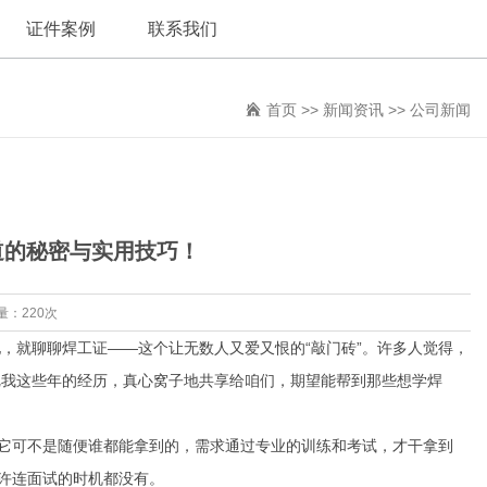
证件案例
联系我们
首页
>>
新闻资讯
>>
公司新闻
道的秘密与实用技巧！
量：220次
，就聊聊焊工证——这个让无数人又爱又恨的“敲门砖”。许多人觉得，
把我这些年的经历，真心窝子地共享给咱们，期望能帮到那些想学焊
。它可不是随便谁都能拿到的，需求通过专业的训练和考试，才干拿到
或许连面试的时机都没有。