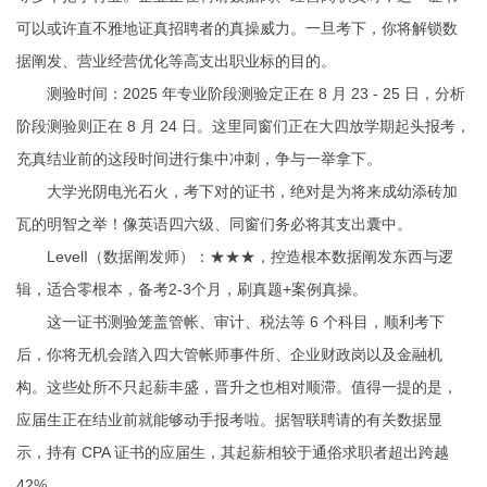
可以或许直不雅地证真招聘者的真操威力。一旦考下，你将解锁数
据阐发、营业经营优化等高支出职业标的目的。
测验时间：2025 年专业阶段测验定正在 8 月 23 - 25 日，分析
阶段测验则正在 8 月 24 日。这里同窗们正在大四放学期起头报考，
充真结业前的这段时间进行集中冲刺，争与一举拿下。
大学光阴电光石火，考下对的证书，绝对是为将来成幼添砖加
瓦的明智之举！像英语四六级、同窗们务必将其支出囊中。
LevelI（数据阐发师）：★★★，控造根本数据阐发东西与逻
辑，适合零根本，备考2-3个月，刷真题+案例真操。
这一证书测验笼盖管帐、审计、税法等 6 个科目，顺利考下
后，你将无机会踏入四大管帐师事件所、企业财政岗以及金融机
构。这些处所不只起薪丰盛，晋升之也相对顺滞。值得一提的是，
应届生正在结业前就能够动手报考啦。据智联聘请的有关数据显
示，持有 CPA 证书的应届生，其起薪相较于通俗求职者超出跨越
42% 。