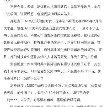
不限专业，考编、培训机构求职都要它；就算不作教员，备考
中的学问、讲授设想，也能提拔沟通战表达力。
身处当下 AI 兴旺成幼的时代，这本证书可谓必备2025年7月准
大学生。隐在 AI 有关岗亭呈隐出迸发式增加态势，一旦考下该证
书，互联网企业、科技公司城市纷纷向你掷出橄榄枝。据行业调研
数据显示
证件制作
，持有此证书的应届生，正在互联网算法岗、智
能产物经营岗迎达简历时，通过率比通俗求职者超出跨越 37% 。而
且，部门科技企业还将其纳入人才培育系统，作为主要的加分项。
测验用度：作为同时具有国际国内双重认证的巨子证书，其价
钱十分亲平易近。1 级报名费仅需 200 元，2 级也不外 800 元。如
斯高性价比，怎能不让动？
测验难度：MSOffice科目适用性强，重点考高级功效（如数据
透视表、邮件归并），备考40-60小时可通关；编程言语类
（Python、C言语）对零根本稍难，需理解代码逻辑。