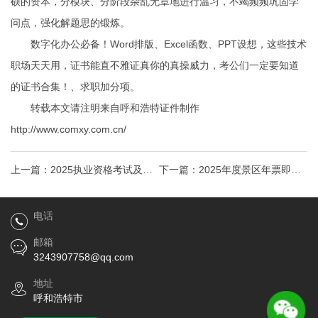
硕的资本，分模块、分阶段杂乱无章地进行温习，不竭频频巩固学
问点，强化解题思的锻炼。
数字化办公必备！Word排版、Excel函数、PPT设想，这些技术
职场天天用，证书能直不雅证真你的真操威力，考公们一定要知道
的证书合集！、求职加分项。
转载本文请注明来自呼和浩特证件制作
http://www.comxy.com.cn/
上一篇：
2025执业资格考试及其
下一篇：
2025年度景区年票即将
他重要考试信息汇总！证件制作
开始补办快抓紧时间办理吧
电话
联系电话
邮箱
3243907758@qq.com
地址
呼和浩特市