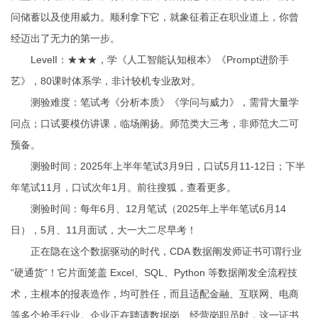
问储蓄以及使用威力。顺利拿下它，就象征着正在职业道上，你曾
经迈出了无力的第一步。
LevelI：★★★，学《人工智能认知根本》《Prompt进阶手
艺》，80课时体系学，非计较机专业敌对。
测验难度：笔试考《分析本质》《学问与威力》，需背大量学
问点；口试要模仿讲课，临场阐扬。师范类大三考，非师范大二可
预备。
测验时间：2025年上半年笔试3月9日，口试5月11-12日；下半
年笔试11月，口试次年1月。前往搜狐，查看更多。
测验时间：每年6月、12月笔试（2025年上半年笔试6月14
日），5月、11月面试，大一大二尽早考！
正在隐在这个数据驱动的时代，CDA 数据阐发师证书可谓行业
“硬通货”！它片面笼盖 Excel、SQL、Python 等数据阐发全流程技
术，主根本的报表造作，均可胜任，而且适配金融、互联网、电商
等多个抢手行业。企业正在聘请数据岗、经营岗职员时，这一证书