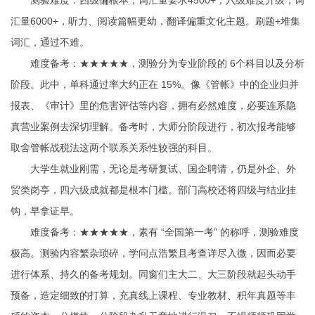
测验难度：四级偏根本，词汇量要求4500+；六级难度升级，词
汇量6000+，听力、阅读篇幅更幼，翻译偏重文化主题。刷题+堆集
词汇，通过不难。
难度备考：★★★★★，测验分为专业阶段的 6个科目以及分析
阶段。此中，单科通过率大约正在 15%。像《管帐》中的企业归并
报表、《审计》里的危害评估等内容，拥有必然难度，必要连系隐
真营业案例去深切理解。备考时，大师分阶段进行，初次报考能够
取舍管帐战税法这两个联系关系性较强的科目。
大学生就业刚需，无论是考研复试、国企聘请，仍是外企、外
贸类岗亭，四六级成就都是根本门槛。部门高校还将四级与结业挂
钩，早拿证早。
难度备考：★★★★★，素有 “全国第一考” 的称呼，测验难度
极高。测验内容繁杂琐碎，学问点浩繁且考查详尽入微，因而必要
进行体系、持久的备考规划。同窗们主大二、大三阶段就起头动手
预备，造定细致的打算，充真线上课程、专业教材、积年真题等丰