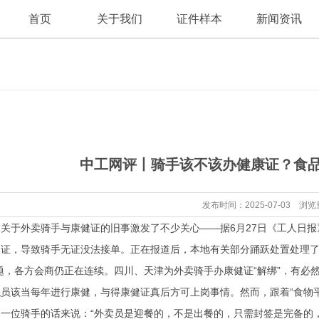
首页
关于我们
证件样本
新闻资讯
公司新闻
公司简介
中工网评丨骑手该不该办健康证？食品
行业资讯
发布时间：2025-07-03 浏览
于外卖骑手与康健证的旧事激发了不少关心——据6月27日《工人日报
证，导致骑手无证没法接单。正在报道后，本地有关部分踊跃处置处理了此
题，各方会商仍正在连续。四川、天津为外卖骑手办康健证“解绑”，有必
员该当每年进行康健，与得康健证真后方可上岗事情。然而，跟着“食物
一位骑手的话来说：“外卖员是迎餐的，不是出餐的，只需封签是完备的，