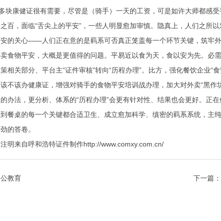
0多块康健证很有需要，尽管是（骑手）一天的工资，可是如许大师都感受
之百，面临“舌尖上的平安”，一些人明显愈加审慎。隐真上，人们之所
平安的关心——人们正在意的是羁系可否真正笼盖每一个环节关键，筑牢
外卖食物平安，大概是更值得的问题。平易近以食为天，食以安为先。必
策相关部分、平台主“证件审核”转向“历程办理”。比方，强化餐饮企业“
该不该办健康证，增强对骑手的食物平安培训战办理，加大对外卖“黑作坊
的办法，更分析、体系的“历程办理”会更有针对性、结果也会更好。正
到餐桌的每一个关键都合适卫生、成立愈加科学、缜密的羁系系统，主纯真
对劲的答卷。
呼和浩特证件制作http://www.comxy.com.cn/
中公教育
下一篇：