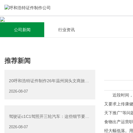
公司新闻
行业资讯
关于我们
新闻资讯
集研发，设计，制造，安装于一体，多元化的定制需求，为上
全自动流水线规模化生产，准时按期交货，年生产能力超过
推荐新闻
千家企业提供过专业定制服务！
40W万方米以上，拥有遍布全国的商务合作伙伴和较为完善的
经营渠道。
20呼和浩特证件制作26年温州洞头文商旅游
查看详情
产业发展有限公司公
2026-08-07
查看详情
近段时间，关
又要求上传康健
天下推广”等问
驾驶证c1C1驾照开三轮汽车：这些细节要注
食物出产运营职
意
2026-08-07
经大幅低落。用