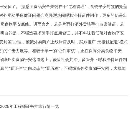
平安多了。”据悉？食品安全关键在于“过程管理”，食物平安封签的笼盖
以对外卖骑手康健证问题会商强烈热闹
呼和浩特证件制作
，更多的仍是出
外卖食物平安底线。进而言之，若是片面打消外卖骑手打点康健证，若
需明白的是，不强造要求骑手打点康健证，并不料味着低落对食物平安
食安封签”办理，鞭策外卖商户上线厨房及时，踊跃推广“无接触配迎”模式
”的冲击力度等。相较于单一的“证件审核”，正在保障外卖食物平安
在保障外卖食物平安这道题上，鞭策社会共治、多管齐下
呼和浩特证件制
的“看证件”走向动态的“看历程”，不竭织密外卖食物平安网，大概能
2025年工程师证书挂靠行情一览