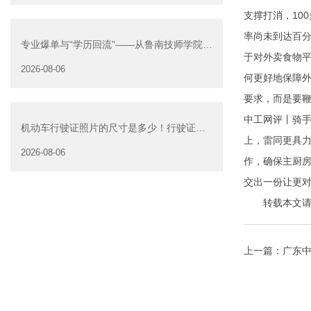
支撑打消，10
率尚未到达百分
专业爆单与“学历回流”——从鲁南技师学院透
于对外卖食物
视技能社会的深层转
2026-08-06
何更好地保障
要求，而是要鞭
中工网评丨骑手
机动车行驶证照片的尺寸是多少！行驶证照
上，雷同更具力
片大小
2026-08-06
作
，确保主厨房
交出一份让更
转载本文请注明来自
上一篇：
广东