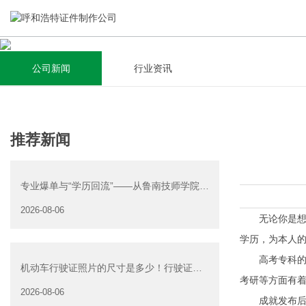
公司新闻
行业资讯
关于我们
新闻资讯
集研发，设计，制造，安装于一体，多元化的定制需求，为上
全自动流水线规模化生产，准时按期交货，年生产能力超过
推荐新闻
千家企业提供过专业定制服务！
40W万方米以上，拥有遍布全国的商务合作伙伴和较为完善的
经营渠道。
专业爆单与“学历回流”——从鲁南技师学院透
查看详情
视技能社会的深层转
2026-08-06
查看详情
无论你是想提
学历，为本人
高考专科的结
机动车行驶证照片的尺寸是多少！行驶证照
考研等方面有
片大小
2026-08-06
成就发布后，