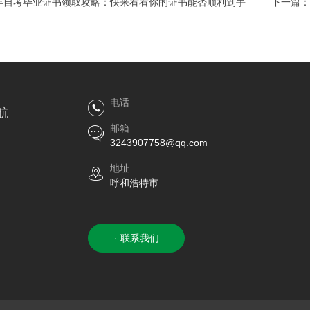
4年自考毕业证书领取攻略：快来看看你的证书能否顺利到手
下一篇：
电话
航
邮箱
3243907758@qq.com
地址
呼和浩特市
· 联系我们
Copyright © 2026 呼市证件制作公司 本站资源来源于互联网
XML