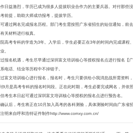
日益激烈，学历已成为很多人提拔职业合作力的主要兵器。对付那些没
报考前提，助助大师成功报考，提拔学历。
通过网名完成报名历程。部门考生需按照广东省招生的短信通知，前去
他有关材料进行核真。
高考专科的学造为3年。入学后，学生必要正在3年的时间内完成课程、
结业。
报名机遇，考生尽早通过深圳富文培训核心等授权报名点进行报名【广
联系电话、结业等历程中不掉链子。
富文培训核心进行报名，报名时，考生只要供给小我消息战所需资料，
9月是高考专科的报名时间段。正在此时期，考生必要完成网名，并依照
，但考生本日起可通过深圳富文培训核心等授权的报名点进行预告名。
认后，考生将正在10月加入高考的各科测验，具体测验时间由广东省
呼和浩特证件制作http://www.comxy.com.cn/