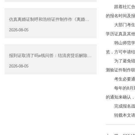
跟着社汇合作
的报名时间及
仿真离婚证制呼和浩特证件制作作《离婚证
大部门考生可
明书》可以在网上办
2026-08-05
学历证真及其
韩山师范学院
览，方可申请
报到证取消了吗e线问答：结清房贷后解除抵
为了避免错过
押是否可以委托他人办
2026-08-05
测验证件制作
考生必要通过
每年的8月到
的通知来确认
完成报名战确
转载本文请注明来自