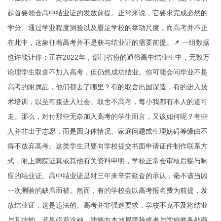
起首要领会高中结业证的发放前提。正常来说，它要求完成必然的
学分、通过学业程度测验以及餍足学校的举动尺度，而高考并不正
在此中，这象征着高考并不是获与结业证的需要前提。📌 一组数据
也许能让你：正在2022年，部门省份的通俗高中结业生中，无数万
论理学生取舍不加入高考，但仍然成功结业。你可能会问毕业不是
高考的附属品，他们都去了哪里？有的取舍出国深造，有的进入技
术培训，以至有接进入社会。取舍不高考，每小我都有本人的道可
走。那么，对付那些无奈加入高考的学生而言，又该如何呢？有些
人并非出于志愿，而是因身体情况、家庭问题或生理妨碍等缘由不
得不放弃高考。这类学生只要向学校提交书面申请
证件制作联系方
式
，附上病院证真或其他有关资料申明，学校正常会审核后赐与响
应的结业证。高中结业证是对三年来辛劳勤奋的承认，毫不该当因
一次测验的缺席而被。然而，有的学校会以高考报名费为前提，发
放结业证，这是违法的。高考并非强造要求，学校不克不及将结业
与其挂钩。若是碰着这种，能够向本地局赞扬或者与学校教务处商