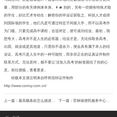
量，用部分的有关律例来本身。👩‍🎓 别的，另有一些拥有特殊才能
的学生，好比艺术专幼生：解密你的毕业证获取之、科技人才或得
到国际项的学生，他们凡是可通过特定子间接入学，而不以高考作
为门槛。只要完成高中课程，合适评定，便可成功结业。最初，我
想夸大，高考并不是人生的必答题，结业才是。无论你取舍高考、
出国、就业或是其他道，只需你不遗余力，便会具有属于本人的结
业证。高考只是人生中的一种可能性，而非存正在的证真
证件制作
联系方式
。无论若何，都不要让‘没加入高考’的标签困住了你的心
灵。前往搜狐，查看更多。
转载本文请注明来自呼和浩特证件制作
http://www.comxy.com.cn/
上一篇：
最高额条款怎么描述对
下一篇：
官林镇便民服务中心
银行最有利
2025年度新开办企业免费刻章服