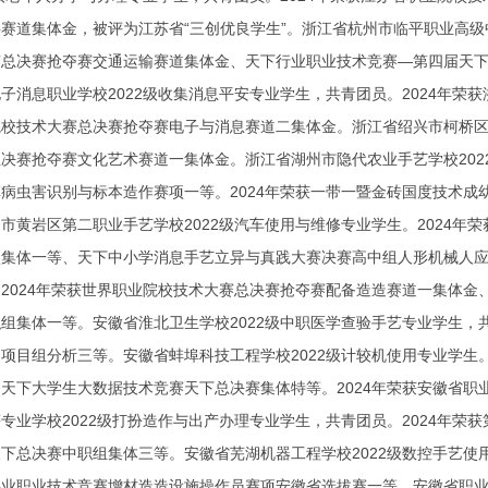
赛道集体金，被评为江苏省“三创优良学生”。浙江省杭州市临平职业高级中
赛总决赛抢夺赛交通运输赛道集体金、天下行业职业技术竞赛—第四届天
子消息职业学校2022级收集消息平安专业学生，共青团员。2024年
校技术大赛总决赛抢夺赛电子与消息赛道二集体金。浙江省绍兴市柯桥区职
决赛抢夺赛文化艺术赛道一集体金。浙江省湖州市隐代农业手艺学校202
病虫害识别与标本造作赛项一等。2024年荣获一带一暨金砖国度技术
市黄岩区第二职业手艺学校2022级汽车使用与维修专业学生。2024年
集体一等、天下中小学消息手艺立异与真践大赛决赛高中组人形机械人应
2024年荣获世界职业院校技术大赛总决赛抢夺赛配备造造赛道一集体
组集体一等。安徽省淮北卫生学校2022级中职医学查验手艺专业学生，
项目组分析三等。安徽省蚌埠科技工程学校2022级计较机使用专业学生
天下大学生大数据技术竞赛天下总决赛集体特等。2024年荣获安徽省
专业学校2022级打扮造作与出产办理专业学生，共青团员。2024年
下总决赛中职组集体三等。安徽省芜湖机器工程学校2022级数控手艺使
事业职业技术竞赛增材造造设施操作员赛项安徽省选拔赛一等、安徽省职