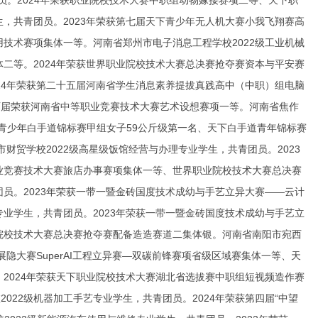
员。2024年荣获职业院校技术大赛中职组动物嫁接赛项二等、天下职
生，共青团员。2023年荣获第七届天下青少年无人机大赛小我飞翔赛高
用技术赛项集体一等。河南省郑州市电子消息工程学校2022级工业机械
体二等。2024年荣获世界职业院校技术大赛总决赛抢夺赛资本与平安赛
024年荣获第二十五届河南省学生消息素养提拔真践高中（中职）组电脑
两届荣获河南省中等职业竞赛技术大赛艺术设想赛项一等。河南省焦作
南省青少年白手道锦标赛甲组女子59公斤级第一名、天下白手道青年锦标赛
市财贸学校2022级高星级饭馆经营与办理专业学生，共青团员。2023
职业竞赛技术大赛旅店办事赛项集体一等、世界职业院校技术大赛总决赛
团员。2023年荣获一带一暨金砖国度技术成幼与手艺立异大赛——云计
专业学生，共青团员。2023年荣获一带一暨金砖国度技术成幼与手艺立
业院校技术大赛总决赛抢夺赛配备造造赛道二集体银。河南省南阳市宛西
展隐大赛SuperAI工程立异赛—双碳前锋赛项省级区域赛集体一等、天
。2024年荣获天下职业院校技术大赛湖北省选拔赛中职组短视频造作赛
22级机器加工手艺专业学生，共青团员。2024年荣获第四届“中望