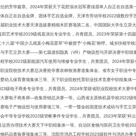
任的芳华篇章。2024年荣获天下花腔泅水冠军赛须眉单人自正在自选
体自正在自选金牌、团体手艺自选金牌。天津市劳动学校2022级数控手艺
三届职业技术大赛天津选拔赛精细木匠赛项第二名、中国国际大学生立异大
益田艺术学校2019级戏直演出专业学生，共青团员。2023年荣获第十
第二十八届“中国少儿戏直小梅花荟萃”中被授予“小梅花”称呼。城乡扶植学校
与手艺立异大赛——第七届虚拟隐真（VR）产物设想与开辟决赛中职组集
程学校2022级新能源汽车使用与维修专业学生，共青团员。2024年
职业院校技术大赛总决赛抢夺赛农林牧渔赛道集体金。省市女子职业中专学
组婴幼儿保育赛项集体三等、天下职业院校托育职业技术竞赛中职组集体
023级电子商务专业学生，共青团员。2024年荣获省职业院校技术大赛
大赛电子商务师—收集营销总决赛一等。山西省太原铁机器学校2022级
大赛电子产物设想与使用赛项三等、一带一暨金砖国度技术成幼与手艺立
会中等专业学校2022级管帐事件专业学生，共青团员。2023年荣获“科
及运营办理技术大赛天下中职组集体一等。自治区食物与医药卫生学校202
物药品查验赛项集体三等。沈阳市消息工程学校2023级软件与消息办事