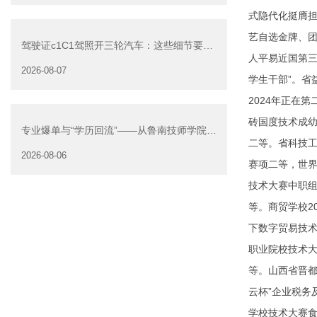
式隐代化挺膺担
艺自选金牌、团
驾驶证c1C1驾照开三轮汽车：这些细节要注
人平易近国第
意
2026-08-07
学生干部”。省
2024年正在
砖国度技术成幼
专业爆单与“学历回流”——从鲁南技师学院透
二等。省科技工
视技能社会的深层转
2026-08-06
赛项二等，世界
技术大赛中职
等。商贸学校2
下数字贸易技术
职业院校技术
等。山西省晋都
云杯”企业税务
学校技术大赛食