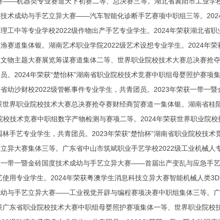
赛——机器类专业赛道天下初赛二等、总决赛三等。湖北省襄阳市工业学校2
技术成幼与手艺立异大赛——汽车智能化诊断手艺赛项中职组三等。20
理工中等专业学校2022级作物出产手艺专业学生。2024年荣获湖北
渔赛道集体银。湖南艺术职业学院2022级艺术设想专业学生。2024年
文物主题大赛展览筹谋赛道集体二等、世界职业院校技术大赛总决赛抢夺
员。2024年荣获“楚怡杯”湖南省职业院校技术竞赛中职组母婴照护赛
省幼沙财校2022级管帐事件专业学生，共青团员。2023年荣获一带
荣获世界职业院校技术大赛总决赛抢夺赛财经商贸赛道一集体银。湖南省桂阳县
院校技术竞赛中职组数字产物检测与赛项二等。2024年荣获世界职业院
级园林手艺专业学生，共青团员。2023年荣获“楚怡杯”湖南省职业院校技
立异大赛集体三等。广东省中山市筑斌职业手艺学校2022级工业机械人
、一带一暨金砖国度技术成幼与手艺立异大赛——首届出产变乱与应急手
手艺使用专业学生。2024年荣获粤澳学生消息科技立异大赛智能机械人类
幼与手艺立异大赛——工业视觉开辟与编程赛项决赛中职组集体三等。广
荣获广东省职业院校技术大赛中职组母婴照护赛项集体一等、世界职业院