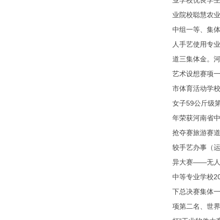
业学校优良学生
业院校聪慧农业
中组一等、集体
人手艺使用专业
道三集体金。河
艺术设想赛项
市体育活动学校
女子59公斤级
年荣获河南省中
抢夺赛旅游赛道
较手艺办事（运
异大赛——无人
中等专业学校2
下总决赛集体一
项第二名、世界