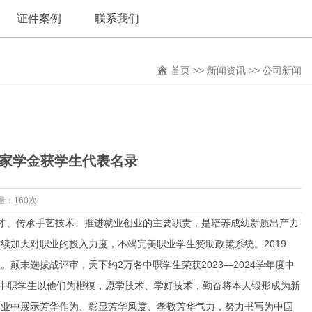
证件案例
联系我们
首页
>>
新闻资讯
>>
公司新闻
育国家学金获学生代表名录
量：160次
人才、传承手艺技术、推进就业创业的主要职责，是培养成幼新质出产力
续加大对职业的投入力度，不竭完美职业学生赞助政策系统。2019
末选拔战评审，天下约2万名中职学生荣获2023—2024学年度中
下中职学生以他们为楷模，愿学技术、学好技术，勤奋将本人锻形成为新
伟业中展示芳华作为、彰显芳华风度、孝敬芳华气力，努力书写为中国