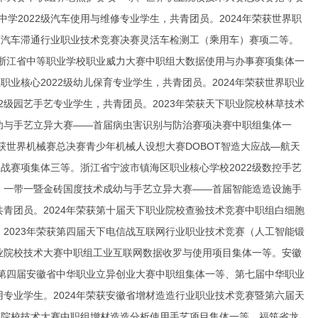
学2022级汽车使用与维修专业学生，共青团员。2024年荣获世界职
下汽车滞通行业职业技术竞赛决赛灵活车检测工（乘用车）赛项二等。
荣获浙江省中等职业学校职业威力大赛中职组大数据使用与办事赛项集体一
业核心2022级幼儿保育专业学生，共青团员。2024年荣获世界职业
2级园艺手艺专业学生，共青团员。2023年荣获天下职业院校林草技术
成幼与手艺立异大赛——首届病虫害识别与防治赛项决赛中职组集体一
荣获世界机械赛总决赛青少年机械人设想大赛DOBOT智造大应战—航天
战赛项集体三等。浙江省宁波市镇海区职业核心学校2022级数控手艺
金、一带一暨金砖国度技术成幼与手艺立异大赛——首届智能造造设施手
共青团员。2024年荣获第十届天下职业院校查验技术竞赛中职组白细胞
。2023年荣获第四届天下电信战互联网行业职业技术竞赛（人工智能锻
职业院校技术大赛中职组工业互联网数据收罗与使用项目集体一等。安徽
荣获第四届安徽省中华职业立异创业大赛中职组集体一等、第七届中华职业
用专业学生。2024年荣获安徽省增材造造行业职业技术竞赛暨第六届天
业院校技术大赛中职组增材造造分析使用手艺项目集体一等。福筑省龙