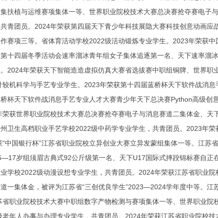
集扶植与运维赛项集体一等、世界职业院校技术大赛总决赛抢夺赛电子与
共青团员。2024年荣获第四届天下青少年科技展隐大赛科技创意动画
作赛项三等。省体育活动学校2022级活动锻炼专业学生。2023年荣获中
第十四届冬季活动会速率溜冰青年组女子集体追逐第一名、天下速率溜冰
。2024年荣获天下智能造造虚拟仿真大赛省选拔赛中职组铜牌、世界
级计较机科学与手艺专业学生。2023年荣获第十四届蓝桥杯天下软件战消息
桥杯天下软件战消息手艺专业人才大赛青少年天下总决赛Python高级创
4年荣获世界职业院校技术大赛总决赛抢夺赛电子与消息赛道二集体金、
州卫生高档职业手艺学校2022级中药学专业学生，共青团员。2023年
荣获“中国银行杯”江苏省职业院校立异创业大赛立异发蒙组集体一等。江苏省
6—17岁组须眉古典式92公斤级第一名、天下U17国际式摔跤锦标赛自正
业学校2022级动漫设想专业学生，共青团员。2024年荣获江苏省职
道一集体金，被评为江苏省“三创优良学生”2023—2024学年度中等。
江苏省职业院校技术大赛中职组数字产物检测与赛项集体一等、世界职业
2级老年人办事与办理专业学生，共青团员。2024年荣获江苏省职业院