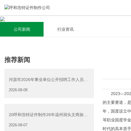
公司新闻
行业资讯
关于我们
新闻资讯
集研发，设计，制造，安装于一体，多元化的定制需求，为上
全自动流水线规模化生产，准时按期交货，年生产能力超过
推荐新闻
千家企业提供过专业定制服务！
40W万方米以上，拥有遍布全国的商务合作伙伴和较为完善的
经营渠道。
河源市2026年事业单位公开招聘工作人员
查看详情
（源城区岗位）面试资
2026-08-08
查看详情
2023—20
的主要赛道，是
年，国度设立中
20呼和浩特证件制作26年温州洞头文商旅游
等职业国度学金
产业发展有限公司公
2026-08-07
时代的高本质