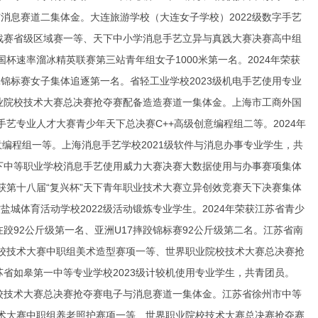
消息赛道二集体金。大连旅游学校（大连女子学校）2022级数字手艺
应战赛省级区域赛一等、天下中小学消息手艺立异与真践大赛决赛高中组
国杯速率溜冰精英联赛第三站青年组女子1000米第一名。2024年荣获
锦标赛女子集体追逐第一名。省轻工业学校2023级机电手艺使用专业
职业院校技术大赛总决赛抢夺赛配备造造赛道一集体金。上海市工商外国
手艺专业人才大赛青少年天下总决赛C++高级创意编程组二等。2024年
意编程组一等。上海消息手艺学校2021级软件与消息办事专业学生，共
天下中等职业学校消息手艺使用威力大赛决赛大数据使用与办事赛项集体
荣获第十八届“复兴杯”天下青年职业技术大赛立异创效竞赛天下决赛集体
盐城体育活动学校2022级活动锻炼专业学生。2024年荣获江苏省青少
在跤92公斤级第一名、亚洲U17摔跤锦标赛92公斤级第二名。江苏省南
业院校技术大赛中职组美术造型赛项一等、世界职业院校技术大赛总决赛抢
江苏省如皋第一中等专业学校2023级计较机使用专业学生，共青团员。
院校技术大赛总决赛抢夺赛电子与消息赛道一集体金。江苏省徐州市中等
校技术大赛中职组养老照护赛项一等、世界职业院校技术大赛总决赛抢夺赛