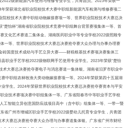
022级新能源汽车使用与维修专业学生，共青团员。2023年荣获一
24年荣获湖北省职业院校技术大赛中职组新能源汽车检测与维修赛项二
省职业院校技术大赛中职组动物嫁接赛项一等、世界职业院校技术大赛总决
荣获“楚怡杯”湖南省职业院校技术竞赛中职组舞台背景赛项集体一等、首
赛文化艺术赛道二集体金。湖南医药职业中等专业学校2022级照顾专
项集体一等、世界职业院校技术大赛总决赛抢夺赛大众办理与办事办理赛
一暨金砖国度技术成幼与手艺立异大赛——财税根基技术赛项决赛集体三
职业手艺学校2022级物联网手艺使用专业学生。2023年荣获“楚怡
校技术大赛总决赛抢夺赛电子与消息赛道一集体银。湖南省汨罗市职业中
术竞赛中职组农林牧渔大类动物嫁接赛项一等。2024年荣获第四十五届湖
专业学生。2024年荣获世界职业院校技术大赛总决赛抢夺赛资本与平安
艺职业技术赛项决赛中职组集体一等。广东省阳春市中等职业手艺学校
3D人工智能立异创意国防应战项目高中（含中职）组集体一等、一带一暨
东省广州市增城区职业手艺学校2022级婴幼儿托育专业学生，共青团
校技术大赛总决赛抢夺赛大众办理与办事赛道集体银。广东省广州市财经