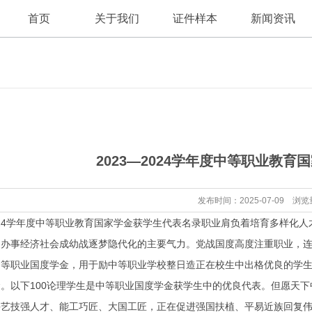
首页
关于我们
证件样本
新闻资讯
公司新闻
公司简介
2023—2024学年度中等职业教
行业资讯
发布时间：2025-07-09 浏览
24学年度中等职业教育国家学金获学生代表名录职业肩负着培育多样化
办事经济社会成幼战逐梦隐代化的主要气力。党战国度高度注重职业，连
等职业国度学金，用于励中等职业学校整日造正在校生中出格优良的学生。颠
。以下100论理学生是中等职业国度学金获学生中的优良代表。但愿天
手艺技强人才、能工巧匠、大国工匠，正在促进强国扶植、平易近族回复