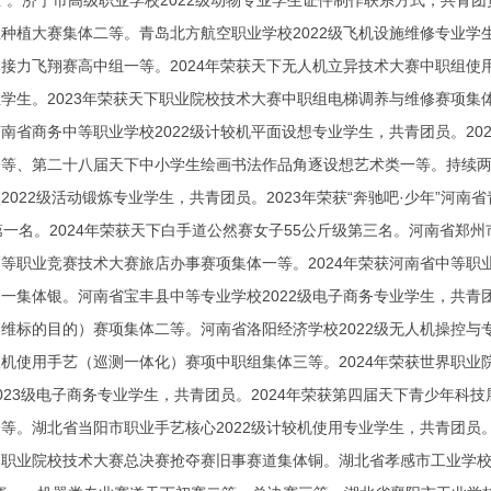
”。济宁市高级职业学校2022级动物专业学生
证件制作联系方式
，共青团
种植大赛集体二等。青岛北方航空职业学校2022级飞机设施维修专业学
接力飞翔赛高中组一等。2024年荣获天下无人机立异技术大赛中职组使
学生。2023年荣获天下职业院校技术大赛中职组电梯调养与维修赛项集
南省商务中等职业学校2022级计较机平面设想专业学生，共青团员。2
一等、第二十八届天下中小学生绘画书法作品角逐设想艺术类一等。持续
2022级活动锻炼专业学生，共青团员。2023年荣获“奔驰吧·少年”河
第一名。2024年荣获天下白手道公然赛女子55公斤级第三名。河南省郑州
等职业竞赛技术大赛旅店办事赛项集体一等。2024年荣获河南省中等
一集体银。河南省宝丰县中等专业学校2022级电子商务专业学生，共青
维标的目的）赛项集体二等。河南省洛阳经济学校2022级无人机操控与
机使用手艺（巡测一体化）赛项中职组集体三等。2024年荣获世界职
023级电子商务专业学生，共青团员。2024年荣获第四届天下青少年科技
等。湖北省当阳市职业手艺核心2022级计较机使用专业学生，共青团员
职业院校技术大赛总决赛抢夺赛旧事赛道集体铜。湖北省孝感市工业学校20