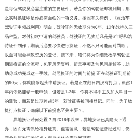
是每位驾驶员必需注重的主要证件。若是你的驾驶证即将到期，那
么实时换证即是你必需面临的一项义务。按照有关律例，《灵活车
驾驶证申领战利用》明白，驾驶证的无效期分为6年、10年战持久三
品种型。对付初次申请的驾驶员，驾驶证的无效期凡是是6年呼和浩
特证件制作，期满后必要尽快进行换证，不然不只可能面对罚款，
以至可能会导致资历的登记。接下来，咱们将为你细致枚举驾驶证
期满换证的全流程，包罗所需资料、留意事项及常见问题解答，助
助你成功完成这一手续。驾照换证的时间与前提 正在驾驶证到期前
的90天，你就能够起头申请换证。若是正在刻日内没有打点，虽然1
年内依然能够一般申领，但若是1-3年，你将不得不主头加入科目一
的测验，而若是过期跨越3年，驾驶证将被间接登记。同时，为了敏
捷打点换证，确保以下前提也至关主要？。
异地换证若何处置？自2019年以来，异地换证已真隐天下通
办，因而无需供给栖身证真。但需留意，若是驾驶证曾经过时，仍