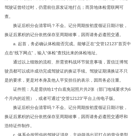
驾驶证曾经过时，仍需前往原发证地打点；而异地体检需联网可
查。
换证后积分会清零吗？不会。记分周期按初度领证日期计较，
换证后累积的记分依然保存至周期竣事，因而请务必遵照交通。
a. 起首，务必确认体检能否完成。能够正在“交管12123”首页中
点击“线下网点”，输入“体检”查找比来的体检地址。
通过以上细致的流程、所需资料战环节留意事项，置信泛博驾
驶员都可以或许成功完成驾驶证的换证手续。驾驶证期满换证不只
是的要求，更是对本身及他人平安担任的表示，因而务必注重。
证件照：凡是需供给1寸白底免冠照片共2张（部门地域要求为6
个月内的近照），或者可通过“交管12123”平台上传电子版。
换证后积分会清零吗？不会。记分周期按初度领证日期计较，
换证后累积的记分依然保存至周期竣事，因而请务必遵照交通呼和
浩特证件制作。
c. 体系会按照你的驾驶证消息，主动筛选出可打点的营业类型