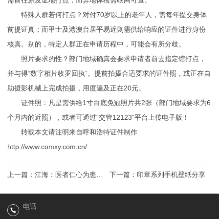
需前往原发证地打点；而异地体检需联网可查。
特殊人群若何打点？对付70岁以上的老年人，需每年提交身体
前提证真；而甲士及港澳台居平易近则需供给响应的证件进行身份
核真。别的，特定人群正在申请历程中，可能会有所分歧。
照片要求的性？部门地域确真会要求申请者前去指定馆打点，
并与得“数字相片收罗回执”。提前拍摄合适要求的证件照，或正在自
助摄影机械上完成拍摄，用度遍及正在20元。
证件照：凡是需供给1寸白底免冠照片共2张（部门地域要求为6
个月内的近照），或者可通过“交管12123”平台上传电子版！
转载本文请注明来自呼和浩特证件制作
http://www.comxy.com.cn/
上一篇：
江海：医者仁心为患者
下一篇：
印章系列手机壁纸分享
敬业奉献守初心
电话