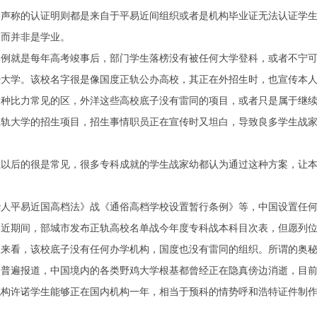
称的认证明则都是来自于平易近间组织或者是机构毕业证无法认证学生
，而并非是学业。
就是每年高考竣事后，部门学生落榜没有被任何大学登科，或者不宁可
学。该校名字很是像国度正轨公办高校，其正在外招生时，也宣传本人
比力常见的区，外洋这些高校底子没有雷同的项目，或者只是属于继续
大学的招生项目，招生事情职员正在宣传时又坦白，导致良多学生战家
后的很是常见，很多专科成就的学生战家幼都认为通过这种方案，让本
。
平易近国高档法》战《通俗高档学校设置暂行条例》等，中国设置任何
期间，部城市发布正轨高校名单战今年度专科战本科目次表，但愿列位
看，该校底子没有任何办学机构，国度也没有雷同的组织。所谓的奥秘
遍报道，中国境内的各类野鸡大学根基都曾经正在隐真傍边消逝，目前
许诺学生能够正在国内机构一年，相当于预科的情势呼和浩特证件制作