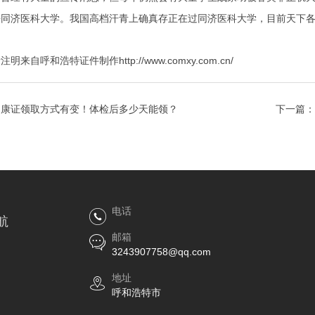
济医科大学。我国高档汗青上确真存正在过同济医科大学，目前天下各
呼和浩特证件制作http://www.comxy.com.cn/
健康证领取方式有变！体检后多少天能领？
下一篇：
电话
航
邮箱
3243907758@qq.com
地址
呼和浩特市