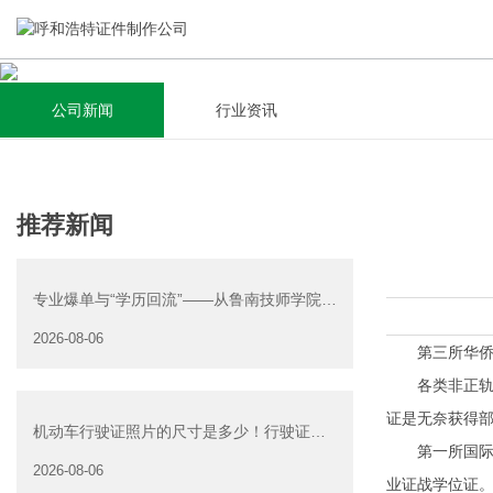
公司新闻
行业资讯
关于我们
新闻资讯
集研发，设计，制造，安装于一体，多元化的定制需求，为上
全自动流水线规模化生产，准时按期交货，年生产能力超过
推荐新闻
千家企业提供过专业定制服务！
40W万方米以上，拥有遍布全国的商务合作伙伴和较为完善的
经营渠道。
专业爆单与“学历回流”——从鲁南技师学院透
查看详情
视技能社会的深层转
2026-08-06
查看详情
第三所华侨国
各类非正轨大
证是无奈获得
机动车行驶证照片的尺寸是多少！行驶证照
第一所国际金
片大小
2026-08-06
业证战学位证