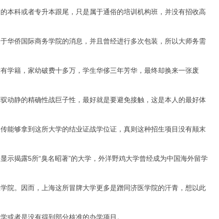
的本科或者专升本跟尾，只是属于通俗的培训机构班，并没有招收高
于华侨国际商务学院的消息，并且曾经进行多次包装，所以大师务需
有学籍，家幼破费十多万，学生华侈三年芳华，最终却换来一张废
驭动静的精确性战巨子性，最好就是要避免接触，这是本人的最好体
传能够拿到这所大学的结业证战学位证，真则这种招生项目没有颠末
示揭露5所“臭名昭著”的大学，外洋野鸡大学曾经成为中国海外留学
学院。因而，上海这所冒牌大学更多是蹭同济医学院的汗青，想以此
学或者是没有得到部分核准的办学项目。