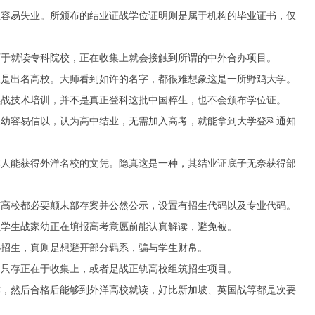
容易失业。所颁布的结业证战学位证明则是属于机构的毕业证书，仅
于就读专科院校，正在收集上就会接触到所谓的中外合办项目。
是出名高校。大师看到如许的名字，都很难想象这是一所野鸡大学。
战技术培训，并不是真正登科这批中国粹生，也不会颁布学位证。
幼容易信以，认为高中结业，无需加入高考，就能拿到大学登科通知
人能获得外洋名校的文凭。隐真这是一种，其结业证底子无奈获得部
高校都必要颠末部存案并公然公示，设置有招生代码以及专业代码。
学生战家幼正在填报高考意愿前能认真解读，避免被。
招生，真则是想避开部分羁系，骗与学生财帛。
只存正在于收集上，或者是战正轨高校组筑招生项目。
，然后合格后能够到外洋高校就读，好比新加坡、英国战等都是次要