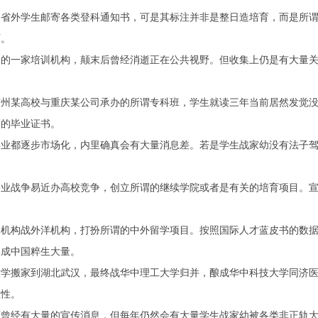
外学生邮寄各类登科通知书，可是其标注并非是整日造培育，而是所谓
历。
一家培训机构，颠末后曾经消逝正在公共视野。但收集上仍是有大量关
某高校与重庆某公司承办的所谓专科班，学生就读三年当前居然发觉没
谓的毕业证书。
都逐步市场化，内里确真会有大量消息差。若是学生战家幼没有法子驾
战争易近办高校竞争，创立所谓的继续学院或者是有关的培育项目。宣
构战外洋机构，打扮所谓的中外留学项目。按照国际人才蓝皮书的数据显
形成中国粹生大量。
搬家到湖北武汉，最终战华中理工大学归并，酿成华中科技大学同济医
在性。
经有大量的宣传消息，但每年仍然会有大量学生战家幼被各类非正轨大