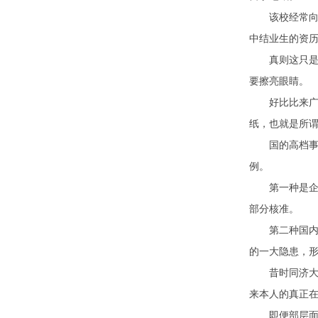
该校经常向省
中结业生的资
真则这只是的
要擦亮眼睛。
好比比来广州
纸，也就是所
国的高档事业
例。
第一种是企业
部分核准。
第二种国内机
的一大隐患，
昔时同济大学
来本人的真正
即便部层面曾