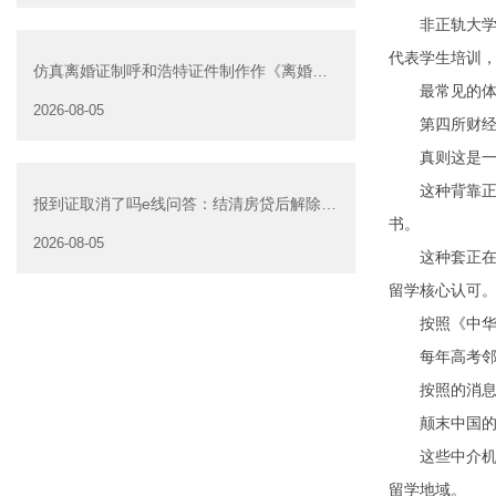
非正轨大学声
代表学生培训
仿真离婚证制呼和浩特证件制作作《离婚证
最常见的体例
明书》可以在网上办
2026-08-05
第四所财经大
真则这是一种
这种背靠正轨
报到证取消了吗e线问答：结清房贷后解除抵
书。
押是否可以委托他人办
2026-08-05
这种套正在以
留学核心认可
按照《中华人
每年高考邻近
按照的消息来
颠末中国的普
这些中介机构
留学地域。