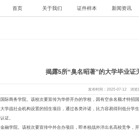
首页
关于我们
证件样本
新闻资讯
公司新闻
公司简介
揭露5所“臭名昭著”的大学毕业
行业资讯
发布时间：2025-07-12 浏览
际商务学院。该校次要宣传为华侨开办的学校，因有空余名额才特招国
学战社会机构设置的招生项目，通过各类许诺，比力容易得到低分学生及
部认证。
融学院。该校次要宣传中外合办项目，即本校战外洋出名高校竞争，开
。